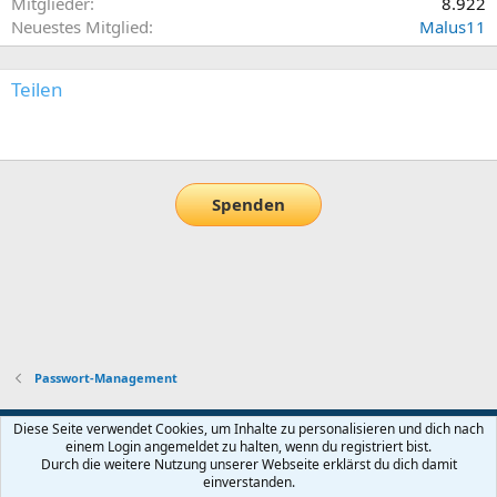
Mitglieder
8.922
Neuestes Mitglied
Malus11
Teilen
E-Mail
Link
Spenden
Passwort-Management
Default-Theme
Diese Seite verwendet Cookies, um Inhalte zu personalisieren und dich nach
einem Login angemeldet zu halten, wenn du registriert bist.
Nutzungsbedingungen
Datenschutz
Hilfe und Impressum
Start
Durch die weitere Nutzung unserer Webseite erklärst du dich damit
R
einverstanden.
S