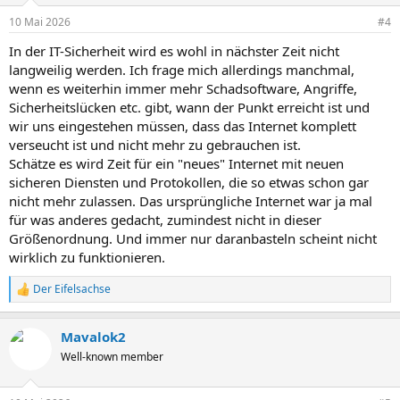
10 Mai 2026
#4
In der IT-Sicherheit wird es wohl in nächster Zeit nicht
langweilig werden. Ich frage mich allerdings manchmal,
wenn es weiterhin immer mehr Schadsoftware, Angriffe,
Sicherheitslücken etc. gibt, wann der Punkt erreicht ist und
wir uns eingestehen müssen, dass das Internet komplett
verseucht ist und nicht mehr zu gebrauchen ist.
Schätze es wird Zeit für ein "neues" Internet mit neuen
sicheren Diensten und Protokollen, die so etwas schon gar
nicht mehr zulassen. Das ursprüngliche Internet war ja mal
für was anderes gedacht, zumindest nicht in dieser
Größenordnung. Und immer nur daranbasteln scheint nicht
wirklich zu funktionieren.
Der Eifelsachse
R
e
a
Mavalok2
k
t
Well-known member
i
o
n