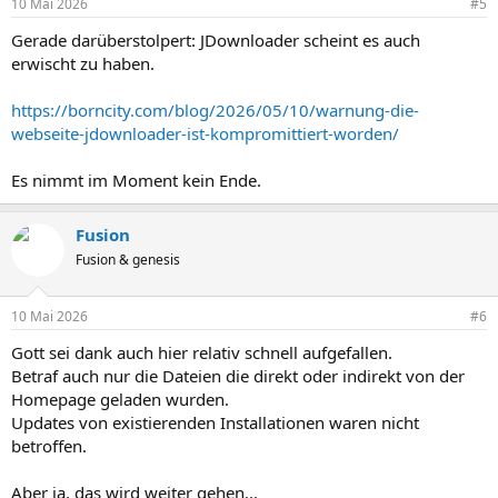
10 Mai 2026
#5
e
n
Gerade darüberstolpert: JDownloader scheint es auch
:
erwischt zu haben.
https://borncity.com/blog/2026/05/10/warnung-die-
webseite-jdownloader-ist-kompromittiert-worden/
Es nimmt im Moment kein Ende.
Fusion
Fusion & genesis
10 Mai 2026
#6
Gott sei dank auch hier relativ schnell aufgefallen.
Betraf auch nur die Dateien die direkt oder indirekt von der
Homepage geladen wurden.
Updates von existierenden Installationen waren nicht
betroffen.
Aber ja, das wird weiter gehen...