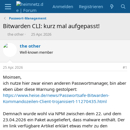
Anmelden
Registrieren
Passwort-Management
Bitwarden CLI: kurz mal aufgepasst!
E
E
the other
25 Apr. 2026
r
r
s
s
the other
t
t
Well-known member
e
e
l
l
l
l
25 Apr. 2026
#1
e
t
r
a
Moinsen,
m
ich nutze hier zwar einen anderen Passwortmanager, bin aber
eben über diese Warnung gestolpert:
https://www.heise.de/news/Passwortsafe-Bitwarden-
Kommandozeilen-Client-trojanisiert-11270435.html
Demnach wurde wohl via NPM zwischen dem 22. und dem
23.04.2026 ein Paket ausgeliefert, dass malware enthält. Der
im link verfügbare Artikel erklärt etwas mehr zu den