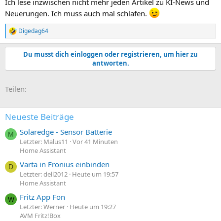
Ich lese inzwischen nicht mehr jeden Artikel zu KI-News und
Neuerungen. Ich muss auch mal schlafen.
Digedag64
R
e
a
Du musst dich einloggen oder registrieren, um hier zu
k
antworten.
t
i
o
E-Mail
Link
Teilen:
n
e
n
:
Neueste Beiträge
Solaredge - Sensor Batterie
M
Letzter: Malus11
Vor 41 Minuten
Home Assistant
Varta in Fronius einbinden
D
Letzter: dell2012
Heute um 19:57
Home Assistant
Fritz App Fon
W
Letzter: Werner
Heute um 19:27
AVM Fritz!Box