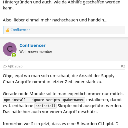
Hintergründen und auch, wie da Abhilfe geschaffen werden
kann.
Also: lieber einmal mehr nachschauen und handeln...
Confluencer
R
e
a
Confluencer
k
C
t
Well-known member
i
o
n
25 Apr. 2026
#2
e
n
Ohje, egal wo man sich umschaut, die Anzahl der Supply-
:
Chain Angriffe nimmt in letzter Zeit leider stark zu.
Gerade node Module sollte man eigentlich immer nur mittels
installieren, damit
npm install --ignore-scripts <paketname>
evtl. enthaltene
Skripte nicht ausgeführt werden.
preinstall
Das hätte hier auch vor einem Angriff geschützt.
Immerhin weiß ich jetzt, dass es eine Bitwarden CLI gibt. D