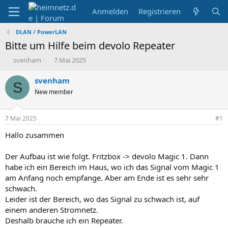
Anmelden
Registrieren
DLAN / PowerLAN
Bitte um Hilfe beim devolo Repeater
E
E
svenham
7 Mai 2025
r
r
s
s
svenham
S
t
t
New member
e
e
l
l
l
l
7 Mai 2025
#1
e
t
r
a
Hallo zusammen
m
Der Aufbau ist wie folgt. Fritzbox -> devolo Magic 1. Dann
habe ich ein Bereich im Haus, wo ich das Signal vom Magic 1
am Anfang noch empfange. Aber am Ende ist es sehr sehr
schwach.
Leider ist der Bereich, wo das Signal zu schwach ist, auf
einem anderen Stromnetz.
Deshalb brauche ich ein Repeater.