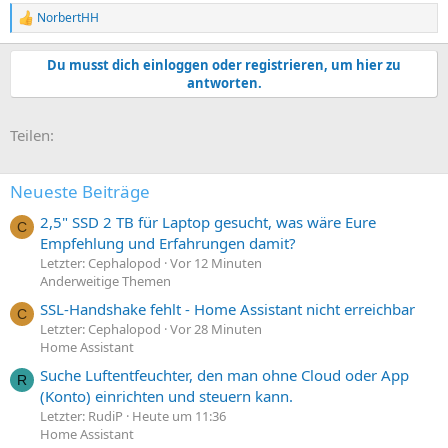
NorbertHH
R
e
a
Du musst dich einloggen oder registrieren, um hier zu
k
antworten.
t
i
o
E-Mail
Link
Teilen:
n
e
n
:
Neueste Beiträge
2,5" SSD 2 TB für Laptop gesucht, was wäre Eure
C
Empfehlung und Erfahrungen damit?
Letzter: Cephalopod
Vor 12 Minuten
Anderweitige Themen
SSL-Handshake fehlt - Home Assistant nicht erreichbar
C
Letzter: Cephalopod
Vor 28 Minuten
Home Assistant
Suche Luftentfeuchter, den man ohne Cloud oder App
R
(Konto) einrichten und steuern kann.
Letzter: RudiP
Heute um 11:36
Home Assistant