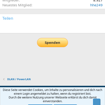
Mitglieder
8.927
Neuestes Mitglied
hhe249
Teilen
E-Mail
Link
Spenden
DLAN / PowerLAN
Default-Theme
Diese Seite verwendet Cookies, um Inhalte zu personalisieren und dich nach
einem Login angemeldet zu halten, wenn du registriert bist.
Nutzungsbedingungen
Datenschutz
Hilfe und Impressum
Start
Durch die weitere Nutzung unserer Webseite erklärst du dich damit
R
einverstanden.
Obe
S