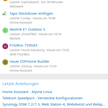
Letzter: Cephalopod
Vor 39 Minuten
Netzwerk
Tapo Steckdosen einfügen
Letzter: Loxley
Heute um 16:46
Home Assistant
Reolink E1 Outdoor S
C
Letzter: chris47803
Heute um 16:16
Reolink
FritzBox 7590AX
H
Letzter: Horst-Hamburg
Heute um 15:02
AVM Fritz!Box
neuer ESPHome Builder
U
Letzter: u5zzug
Heute um 12:33
Home Assistant
Letzte Anleitungen
Home Assistant - Alpine Linux
Telekom Speedport - Versteckte Konfigurationen
Synology DSM 7.2/7.3, Web Station 4, Webdienst und Webportal erstellen (ehemals vHost)