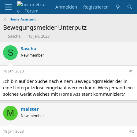
Anmelden
Registrieren
Home Assistant
Bewegungsmelder Unterputz
E
E
Sascha
18 Jan. 2023
r
r
s
s
Sascha
S
t
t
New member
e
e
l
l
l
l
18 Jan. 2023
#1
e
t
r
a
Ich bin auf der Suche nach einem Bewegungsmelder der in
m
eine Unterputzdose eingebaut werden kann. Weis jemand ein
solches Gerät welches mit Home Assistant kommuniziert?
meister
M
New member
18 Jan. 2023
#2