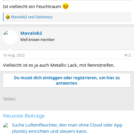
Ist vielleicht ein Feuchtraum
Mavalok2
und
Stationary
R
e
a
Mavalok2
k
t
Well-known member
i
o
n
16 Aug. 2022
#12
e
n
Vielleicht ist es ja auch Metallic Lack, mit Rennstreifen.
:
Du musst dich einloggen oder registrieren, um hier zu
antworten.
E-Mail
Link
Teilen:
Neueste Beiträge
Suche Luftentfeuchter, den man ohne Cloud oder App
(Konto) einrichten und steuern kann.