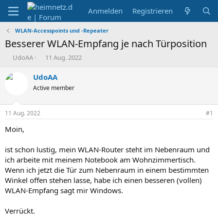
Anmelden
Registrieren
WLAN-Accesspoints und -Repeater
Besserer WLAN-Empfang je nach Türposition
E
E
UdoAA
11 Aug. 2022
r
r
s
s
UdoAA
t
t
Active member
e
e
l
l
l
l
11 Aug. 2022
#1
e
t
r
a
Moin,
m
ist schon lustig, mein WLAN-Router steht im Nebenraum und
ich arbeite mit meinem Notebook am Wohnzimmertisch.
Wenn ich jetzt die Tür zum Nebenraum in einem bestimmten
Winkel offen stehen lasse, habe ich einen besseren (vollen)
WLAN-Empfang sagt mir Windows.
Verrückt.