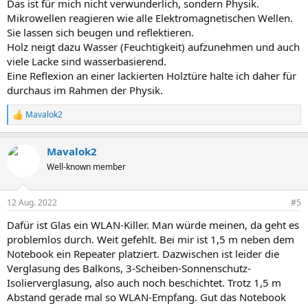
Das ist für mich nicht verwunderlich, sondern Physik.
Mikrowellen reagieren wie alle Elektromagnetischen Wellen.
Sie lassen sich beugen und reflektieren.
Holz neigt dazu Wasser (Feuchtigkeit) aufzunehmen und auch
viele Lacke sind wasserbasierend.
Eine Reflexion an einer lackierten Holztüre halte ich daher für
durchaus im Rahmen der Physik.
Mavalok2
R
e
a
Mavalok2
k
t
Well-known member
i
o
n
12 Aug. 2022
#5
e
n
Dafür ist Glas ein WLAN-Killer. Man würde meinen, da geht es
:
problemlos durch. Weit gefehlt. Bei mir ist 1,5 m neben dem
Notebook ein Repeater platziert. Dazwischen ist leider die
Verglasung des Balkons, 3-Scheiben-Sonnenschutz-
Isolierverglasung, also auch noch beschichtet. Trotz 1,5 m
Abstand gerade mal so WLAN-Empfang. Gut das Notebook