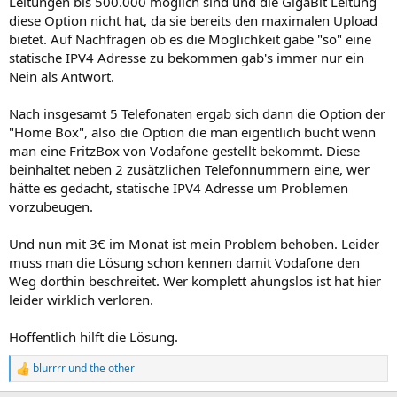
Leitungen bis 500.000 möglich sind und die GigaBit Leitung
diese Option nicht hat, da sie bereits den maximalen Upload
bietet. Auf Nachfragen ob es die Möglichkeit gäbe "so" eine
statische IPV4 Adresse zu bekommen gab's immer nur ein
Nein als Antwort.
Nach insgesamt 5 Telefonaten ergab sich dann die Option der
"Home Box", also die Option die man eigentlich bucht wenn
man eine FritzBox von Vodafone gestellt bekommt. Diese
beinhaltet neben 2 zusätzlichen Telefonnummern eine, wer
hätte es gedacht, statische IPV4 Adresse um Problemen
vorzubeugen.
Und nun mit 3€ im Monat ist mein Problem behoben. Leider
muss man die Lösung schon kennen damit Vodafone den
Weg dorthin beschreitet. Wer komplett ahungslos ist hat hier
leider wirklich verloren.
Hoffentlich hilft die Lösung.
blurrrr
und
the other
R
e