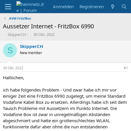
Anmelden
Registrieren
AVM Fritz!Box
Aussetzer Internet - FritzBox 6990
E
E
SkipperCH
30 Okt. 2022
r
r
s
s
SkipperCH
S
t
t
New member
e
e
l
l
l
l
30 Okt. 2022
#1
e
t
r
a
Hallöchen,
m
ich habe folgendes Problem - Und zwar habe ich mir vor
einiger Zeit eine FritzBox 6990 zugelegt, um meine Standard
Vodafone Kabel Box zu ersetzen. Allerdings habe ich seit dem
Tausch Probleme mit Aussetzern im Punkto Internet. Die
Vodafone Box ist zwar in unregelmäßigen Abständen
abgeschmiert und hatte ein grottenschlechtes WLAN,
funktionierte dafür aber ohne die nun entstandenen