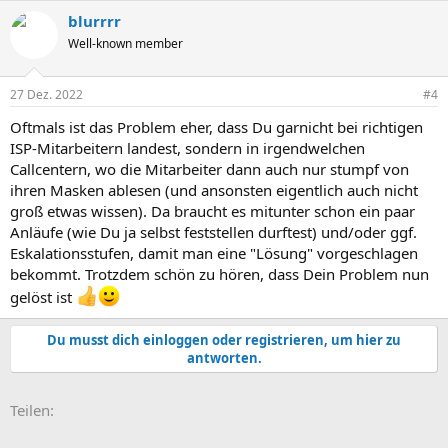
a
blurrrr
k
t
Well-known member
i
o
n
27 Dez. 2022
#4
e
n
Oftmals ist das Problem eher, dass Du garnicht bei richtigen
:
ISP-Mitarbeitern landest, sondern in irgendwelchen
Callcentern, wo die Mitarbeiter dann auch nur stumpf von
ihren Masken ablesen (und ansonsten eigentlich auch nicht
groß etwas wissen). Da braucht es mitunter schon ein paar
Anläufe (wie Du ja selbst feststellen durftest) und/oder ggf.
Eskalationsstufen, damit man eine "Lösung" vorgeschlagen
bekommt. Trotzdem schön zu hören, dass Dein Problem nun
gelöst ist
Du musst dich einloggen oder registrieren, um hier zu
antworten.
E-Mail
Link
Teilen: