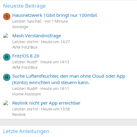
Neueste Beiträge
Hausnetzwerk 1Gbit bringt nur 100mbit
S
Letzter: SaschaC
vor 1 Minute
Sonstige
Mesh Verständnisfrage
Letzter: zte1m
Heute um 14:27
AVM Fritz!Box
Fritz!OS 8.20
R
Letzter: RudiP
Heute um 14:13
AVM Fritz!Box
Suche Luftentfeuchter, den man ohne Cloud oder App
R
(Konto) einrichten und steuern kann.
Letzter: RudiP
Heute um 14:11
Home Assistant
Reolink nicht per App erreichbar
Letzter: zte1m
Heute um 13:58
Reolink
Letzte Anleitungen