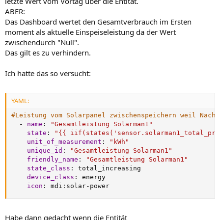
letzte Wert vom Vortag über die Entität.
ABER:
Das Dashboard wertet den Gesamtverbrauch im Ersten
moment als aktuelle Einspeiseleistung da der Wert
zwischendurch "Null".
Das gilt es zu verhindern.
Ich hatte das so versucht:
YAML:
#Leistung vom Solarpanel zwischenspeichern weil Nacht
-
name
:
"Gesamtleistung Solarman1"
state
:
"{{ iif(states('sensor.solarman1_total_pro
unit_of_measurement
:
"kWh"
unique_id
:
"Gesamtleistung Solarman1"
friendly_name
:
"Gesamtleistung Solarman1"
state_class
:
 total_increasing

device_class
:
 energy

icon
:
 mdi
:
solar
-
power
Habe dann gedacht wenn die Entität