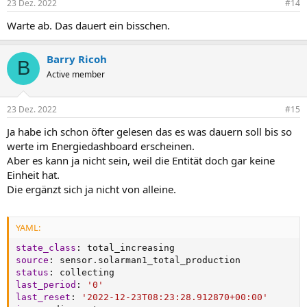
23 Dez. 2022
#14
Warte ab. Das dauert ein bisschen.
Barry Ricoh
B
Active member
23 Dez. 2022
#15
Ja habe ich schon öfter gelesen das es was dauern soll bis so
werte im Energiedashboard erscheinen.
Aber es kann ja nicht sein, weil die Entität doch gar keine
Einheit hat.
Die ergänzt sich ja nicht von alleine.
YAML:
state_class
:
source
:
status
:
last_period
:
'0'
last_reset
:
'2022-12-23T08:23:28.912870+00:00'