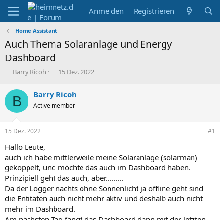
Anmelden
Registrieren
Home Assistant
Auch Thema Solaranlage und Energy
Dashboard
E
E
Barry Ricoh
15 Dez. 2022
r
r
s
s
Barry Ricoh
B
t
t
Active member
e
e
l
l
l
l
15 Dez. 2022
#1
e
t
r
a
Hallo Leute,
m
auch ich habe mittlerweile meine Solaranlage (solarman)
gekoppelt, und möchte das auch im Dashboard haben.
Prinzipiell geht das auch, aber.........
Da der Logger nachts ohne Sonnenlicht ja offline geht sind
die Entitäten auch nicht mehr aktiv und deshalb auch nicht
mehr im Dashboard.
Am nächsten Tag fängt das Dashboard dann mit der letzten