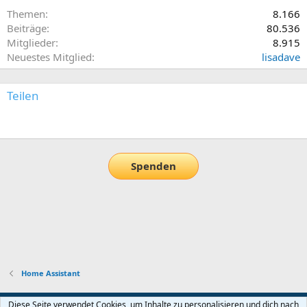
Themen
8.166
Beiträge
80.536
Mitglieder
8.915
Neuestes Mitglied
lisadave
Teilen
E-Mail
Link
Spenden
Home Assistant
Default-Theme
Diese Seite verwendet Cookies, um Inhalte zu personalisieren und dich nach