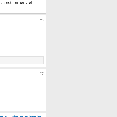
uch net immer viel
#6
#7
en, um hier zu antworten.