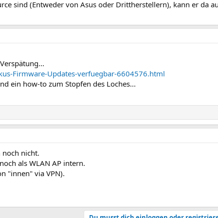
rce sind (Entweder von Asus oder Drittherstellern), kann er da a
Verspätung...
okus-Firmware-Updates-verfuegbar-6604576.html
und ein how-to zum Stopfen des Loches...
 noch nicht.
 noch als WLAN AP intern.
n "innen" via VPN).
Du musst dich einloggen oder registrier