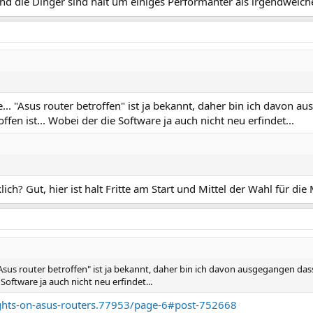
nd die Dinger sind halt um einiges Performanter als irgendwelch
.. "Asus router betroffen" ist ja bekannt, daher bin ich davon 
ffen ist... Wobei der die Software ja auch nicht neu erfindet...
ich? Gut, hier ist halt Fritte am Start und Mittel der Wahl für die
Asus router betroffen" ist ja bekannt, daher bin ich davon ausgegangen da
 Software ja auch nicht neu erfindet...
ghts-on-asus-routers.77953/page-6#post-752668