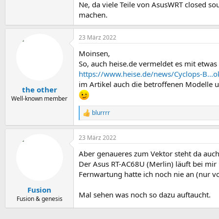
Ne, da viele Teile von AsusWRT closed sou
machen.
23 März 2022
Moinsen,
So, auch heise.de vermeldet es mit etwas 
https://www.heise.de/news/Cyclops-B...
im Artikel auch die betroffenen Modelle 
the other
Well-known member
blurrrr
R
e
a
23 März 2022
k
t
Aber genaueres zum Vektor steht da auch
i
o
Der Asus RT-AC68U (Merlin) läuft bei mir
n
Fernwartung hatte ich noch nie an (nur vo
e
n
Fusion
Mal sehen was noch so dazu auftaucht.
:
Fusion & genesis