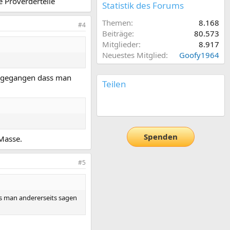
e Proverderteile
Statistik des Forums
Themen
8.168
#4
Beiträge
80.573
Mitglieder
8.917
Neuestes Mitglied
Goofy1964
ausgegangen dass man
Teilen
E-Mail
Link
Spenden
 Masse.
#5
ss man andererseits sagen