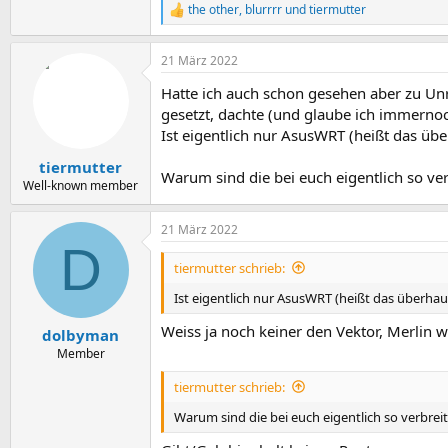
the other
,
blurrrr
und
tiermutter
R
e
a
21 März 2022
k
t
Hatte ich auch schon gesehen aber zu Unre
i
o
gesetzt, dachte (und glaube ich immernoc
n
Ist eigentlich nur AsusWRT (heißt das üb
e
n
tiermutter
Warum sind die bei euch eigentlich so ve
:
Well-known member
21 März 2022
D
tiermutter schrieb:
Ist eigentlich nur AsusWRT (heißt das überha
Weiss ja noch keiner den Vektor, Merlin w
dolbyman
Member
tiermutter schrieb:
Warum sind die bei euch eigentlich so verbrei