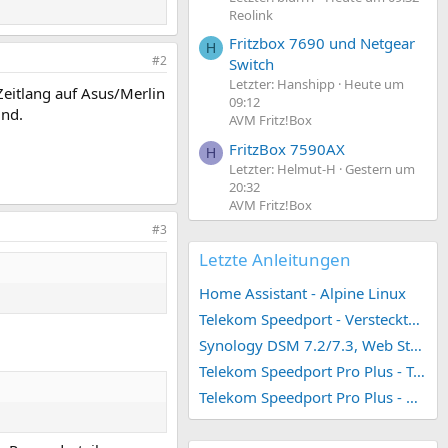
Reolink
Fritzbox 7690 und Netgear
H
#2
Switch
Letzter: Hanshipp
Heute um
Zeitlang auf Asus/Merlin
09:12
ind.
AVM Fritz!Box
FritzBox 7590AX
H
Letzter: Helmut-H
Gestern um
20:32
AVM Fritz!Box
#3
Letzte Anleitungen
Home Assistant - Alpine Linux
Telekom Speedport - Versteckte Konfigurationen
Synology DSM 7.2/7.3, Web Station 4, Webdienst und Webportal erstellen (ehemals vHost)
Telekom Speedport Pro Plus - Telefonie einrichten
Telekom Speedport Pro Plus - Netzwerk einrichten