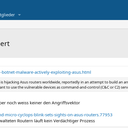
tglieder
ert
botnet-malware-actively-exploiting-asus.html
 is hijacking Asus routers worldwide, reportedly in an attempt to build an
want to use the vulnerable devices as command-and-control (C&C or C2) serv
ber noch weiss keiner den Angriffsvektor
-micro-cyclops-blink-sets-sights-on-asus-routers.77953
alteten Routern läuft kein Verdächtiger Prozess