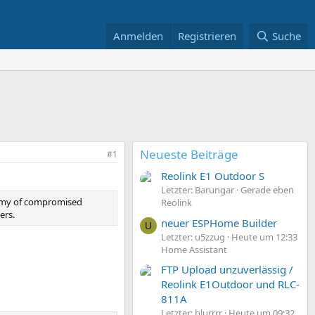
Anmelden
Registrieren
Suche
Neueste Beiträge
#1
Reolink E1 Outdoor S
Letzter: Barungar
Gerade eben
 army of compromised
Reolink
ers.
neuer ESPHome Builder
U
Letzter: u5zzug
Heute um 12:33
Home Assistant
FTP Upload unzuverlässig /
Reolink E1Outdoor und RLC-
811A
Letzter: blurrrr
Heute um 09:32