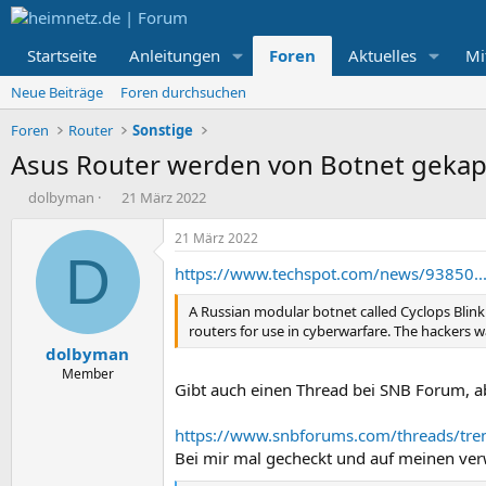
Startseite
Anleitungen
Foren
Aktuelles
Mi
Neue Beiträge
Foren durchsuchen
Foren
Router
Sonstige
Asus Router werden von Botnet gekap
E
E
dolbyman
21 März 2022
r
r
s
s
21 März 2022
t
t
D
https://www.techspot.com/news/93850...-
e
e
l
l
A Russian modular botnet called Cyclops Blink
l
l
routers for use in cyberwarfare. The hackers 
e
t
dolbyman
r
a
m
Member
Gibt auch einen Thread bei SNB Forum, a
https://www.snbforums.com/threads/trend
Bei mir mal gecheckt und auf meinen verw