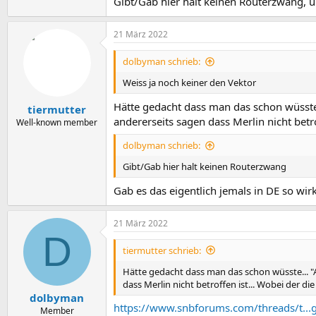
Gibt/Gab hier halt keinen Routerzwang, u
21 März 2022
dolbyman schrieb:
Weiss ja noch keiner den Vektor
Hätte gedacht dass man das schon wüsste.
tiermutter
andererseits sagen dass Merlin nicht betro
Well-known member
dolbyman schrieb:
Gibt/Gab hier halt keinen Routerzwang
Gab es das eigentlich jemals in DE so wirkl
21 März 2022
D
tiermutter schrieb:
Hätte gedacht dass man das schon wüsste... "
dass Merlin nicht betroffen ist... Wobei der die
dolbyman
https://www.snbforums.com/threads/t...
Member