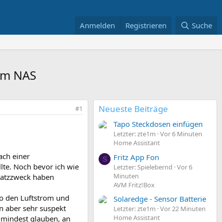
Anmelden
Registrieren
Suche
im NAS
Neueste Beiträge
#1
Tapo Steckdosen einfügen
Letzter: zte1m
Vor 6 Minuten
Home Assistant
ach einer
Fritz App Fon
S
e. Noch bevor ich wie
Letzter: Spielebernd
Vor 6
Minuten
nsatzzweck haben
AVM Fritz!Box
so den Luftstrom und
Solaredge - Sensor Batterie
n aber sehr suspekt
Letzter: zte1m
Vor 22 Minuten
Home Assistant
umindest glauben, an