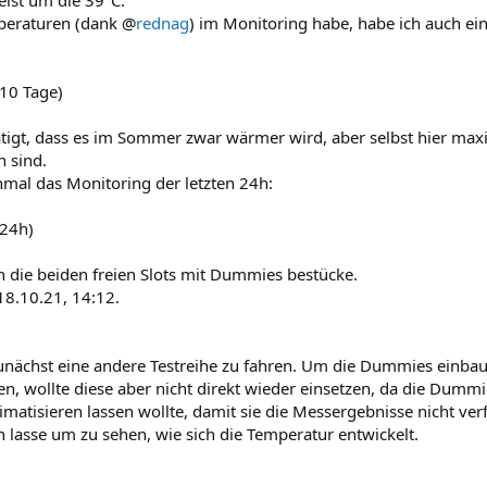
eist um die 39°C.
peraturen (dank @
rednag
) im Monitoring habe, habe ich auch ein
10 Tage)
ätigt, dass es im Sommer zwar wärmer wird, aber selbst hier ma
 sind.
hmal das Monitoring der letzten 24h:
 24h)
h die beiden freien Slots mit Dummies bestücke.
 18.10.21, 14:12.
et zunächst eine andere Testreihe zu fahren. Um die Dummies einb
n, wollte diese aber nicht direkt wieder einsetzen, da die Dummi
matisieren lassen wollte, damit sie die Messergebnisse nicht verf
n lasse um zu sehen, wie sich die Temperatur entwickelt.