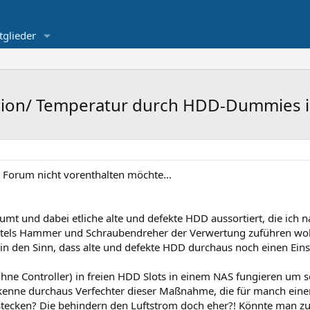
tglieder
lation/ Temperatur durch HDD-Dummies 
m Forum nicht vorenthalten möchte...
mt und dabei etliche alte und defekte HDD aussortiert, die ich n
els Hammer und Schraubendreher der Verwertung zuführen wollt
 in den Sinn, dass alte und defekte HDD durchaus noch einen Ei
hne Controller) in freien HDD Slots in einem NAS fungieren um 
 kenne durchaus Verfechter dieser Maßnahme, die für manch eine
e stecken? Die behindern den Luftstrom doch eher?! Könnte man z