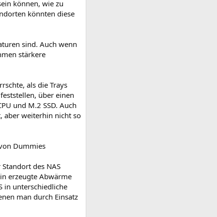
ein können, wie zu
ndorten könnten diese
eraturen sind. Auch wenn
ahmen stärkere
schte, als die Trays
eststellen, über einen
 CPU und M.2 SSD. Auch
 aber weiterhin nicht so
en von Dummies
er Standort des NAS
ein erzeugte Abwärme
S in unterschiedliche
denen man durch Einsatz