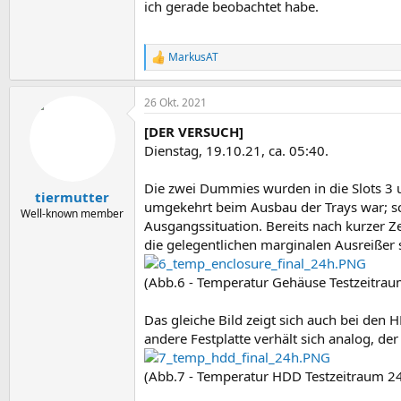
ich gerade beobachtet habe.
MarkusAT
R
e
a
26 Okt. 2021
k
t
[DER VERSUCH]
i
o
Dienstag, 19.10.21, ca. 05:40.
n
e
Die zwei Dummies wurden in die Slots 3 
n
tiermutter
umgekehrt beim Ausbau der Trays war; schl
:
Well-known member
Ausgangssituation. Bereits nach kurzer Ze
die gelegentlichen marginalen Ausreißer 
(Abb.6 - Temperatur Gehäuse Testzeitrau
Das gleiche Bild zeigt sich auch bei den
andere Festplatte verhält sich analog, de
(Abb.7 - Temperatur HDD Testzeitraum 2