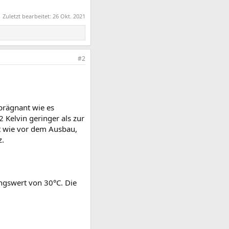
Zuletzt bearbeitet:
26 Okt. 2021
#2
prägnant wie es
 Kelvin geringer als zur
st wie vor dem Ausbau,
z.
angswert von 30°C. Die