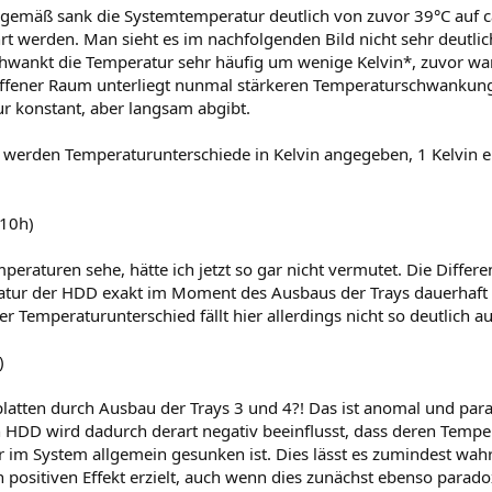
mäß sank die Systemtemperatur deutlich von zuvor 39°C auf ca.
t werden. Man sieht es im nachfolgenden Bild nicht sehr deutlic
wankt die Temperatur sehr häufig um wenige Kelvin*, zuvor war
n offener Raum unterliegt nunmal stärkeren Temperaturschwankung
r konstant, aber langsam abgibt.
 werden Temperaturunterschiede in Kelvin angegeben, 1 Kelvin en
 10h)
eraturen sehe, hätte ich jetzt so gar nicht vermutet. Die Differen
ratur der HDD exakt im Moment des Ausbaus der Trays dauerhaft 
r Temperaturunterschied fällt hier allerdings nicht so deutlich au
)
latten durch Ausbau der Trays 3 und 4?! Das ist anomal und para
n HDD wird dadurch derart negativ beeinflusst, dass deren Tempe
im System allgemein gesunken ist. Dies lässt es zumindest wahr
ositiven Effekt erzielt, auch wenn dies zunächst ebenso parado