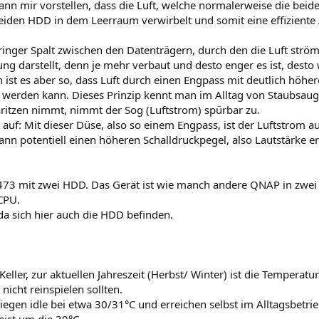
 kann mir vorstellen, dass die Luft, welche normalerweise die beid
eiden HDD in dem Leerraum verwirbelt und somit eine effiziente
geringer Spalt zwischen den Datenträgern, durch den die Luft ström
ng darstellt, denn je mehr verbaut und desto enger es ist, desto
 ist es aber so, dass Luft durch einen Engpass mit deutlich höhe
werden kann. Dieses Prinzip kennt man im Alltag von Staubsaug
ritzen nimmt, nimmt der Sog (Luftstrom) spürbar zu.
uf: Mit dieser Düse, also so einem Engpass, ist der Luftstrom au
ann potentiell einen höheren Schalldruckpegel, also Lautstärke e
S-473 mit zwei HDD. Das Gerät ist wie manch andere QNAP in zwei
CPU.
da sich hier auch die HDD befinden.
eller, zur aktuellen Jahreszeit (Herbst/ Winter) ist die Temperatu
nicht reinspielen sollten.
gen idle bei etwa 30/31°C und erreichen selbst im Alltagsbetri