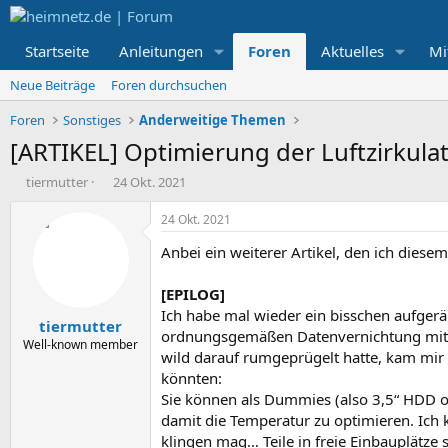
Startseite
Anleitungen
Foren
Aktuelles
Mi
Neue Beiträge
Foren durchsuchen
Foren
Sonstiges
Anderweitige Themen
[ARTIKEL] Optimierung der Luftzirku
E
E
tiermutter
24 Okt. 2021
r
r
s
s
24 Okt. 2021
t
t
Anbei ein weiterer Artikel, den ich diese
e
e
l
l
l
l
[EPILOG]
e
t
Ich habe mal wieder ein bisschen aufgeräu
tiermutter
r
a
ordnungsgemäßen Datenvernichtung mitt
m
Well-known member
wild darauf rumgeprügelt hatte, kam mir
könnten:
Sie können als Dummies (also 3,5“ HDD o
damit die Temperatur zu optimieren. Ich
klingen mag… Teile in freie Einbauplätz