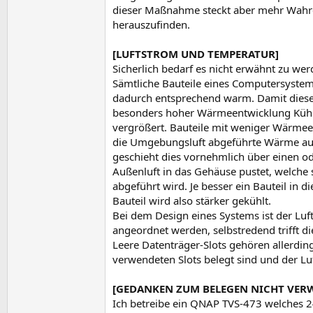
dieser Maßnahme steckt aber mehr Wahre
herauszufinden.
[LUFTSTROM UND TEMPERATUR]
Sicherlich bedarf es nicht erwähnt zu we
Sämtliche Bauteile eines Computersyste
dadurch entsprechend warm. Damit diese
besonders hoher Wärmeentwicklung Kühlk
vergrößert. Bauteile mit weniger Wärme
die Umgebungsluft abgeführte Wärme auc
geschieht dies vornehmlich über einen od
Außenluft in das Gehäuse pustet, welche
abgeführt wird. Je besser ein Bauteil in
Bauteil wird also stärker gekühlt.
Bei dem Design eines Systems ist der Luf
angeordnet werden, selbstredend trifft di
Leere Datenträger-Slots gehören allerdin
verwendeten Slots belegt sind und der Lu
[GEDANKEN ZUM BELEGEN NICHT VER
Ich betreibe ein QNAP TVS-473 welches 24/