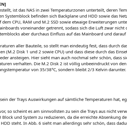
EN]
tellt, ist das NAS in zwei Temperaturzonen unterteilt, deren Te
ten Systemblock befinden sich Backplane und HDD sowie das Netz
auf dem CPU, RAM und M.2 SSD sowie etwaige Erweiterungen unte
inboards voneinander getrennt, sodass sich die Luft zwar nicht
emblocks aber durchaus Einfluss auf das Mainboard und darauf be
uren aller Bauteile, so stellt man eindeutig fest, dass durch da
en (M.2 Disk 1 und 2 sowie CPU) und dass diese durch das Eins
er ansteigen. Hier sieht man auch nochmal sehr schön, dass si
aturen verhalten. Die M.2 Disk 2 ist völlig unbeeindruckt von d
angstemperatur von 35/38°C, sondern bleibt 2/3 Kelvin darunter.
nsein der Trays Auswirkungen auf sämtliche Temperaturen hat, e
, so scheint es am sinnvollsten zu sein die Trays aus nicht ver
Block und System zu reduzieren, da die erreichte Absenkung de
 HDD steht. In Abb. 6 sieht man allerdings sehr schön, dass dadu