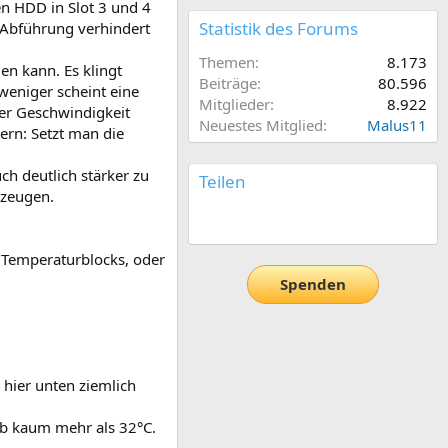
en HDD in Slot 3 und 4
Statistik des Forums
 Abführung verhindert
Themen
8.173
en kann. Es klingt
Beiträge
80.596
 weniger scheint eine
Mitglieder
8.922
rer Geschwindigkeit
Neuestes Mitglied
Malus11
ern: Setzt man die
ch deutlich stärker zu
Teilen
rzeugen.
E-Mail
Link
 Temperaturblocks, oder
Spenden
r hier unten ziemlich
eb kaum mehr als 32°C.