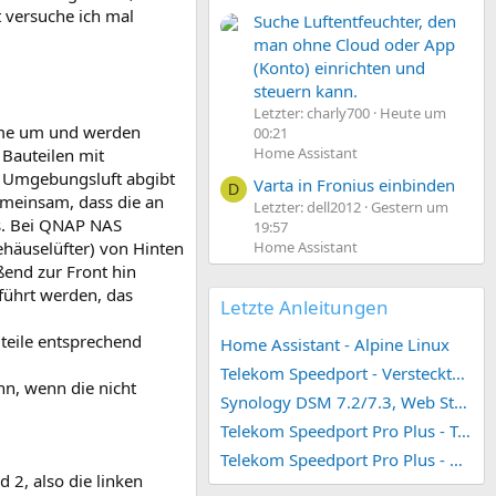
 versuche ich mal
Suche Luftentfeuchter, den
man ohne Cloud oder App
(Konto) einrichten und
steuern kann.
Letzter: charly700
Heute um
ärme um und werden
00:21
Home Assistant
Bauteilen mit
e Umgebungsluft abgibt
Varta in Fronius einbinden
D
meinsam, dass die an
Letzter: dell2012
Gestern um
s. Bei QNAP NAS
19:57
Home Assistant
ehäuselüfter) von Hinten
end zur Front hin
eführt werden, das
Letzte Anleitungen
uteile entsprechend
Home Assistant - Alpine Linux
Telekom Speedport - Versteckte Konfigurationen
nn, wenn die nicht
Synology DSM 7.2/7.3, Web Station 4, Webdienst und Webportal erstellen (ehemals vHost)
Telekom Speedport Pro Plus - Telefonie einrichten
Telekom Speedport Pro Plus - Netzwerk einrichten
 2, also die linken