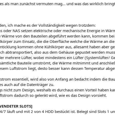
s als man zunächst vermuten mag… und was das wirklich bringt
rden, ich mache es der Vollständigkeit wegen trotzdem:
ms oder NAS setzen elektrische oder mechanische Energie in W
 Wärme von den Bauteilen abgeführt werden kann, kommen bei 
örper zum Einsatz, die die Oberfläche welche die Wärme an di
enticklung kommen ohne Kühlkörper aus, allesamt haben aber ge
h abtransportiert, also aus dem Gehäuse gepustet werden mus
er mehrere Lüfter, wobei mindestens ein Lüfter (Systemlüfter/ G
 sämtliche Bauteile umströmt, die Wärme mitnimmt und anschließ
 diesem Luftstrom liegt, desto besser kann dessen Temperatur abg
tstrom essentiell, wird also von Anfang an bedacht indem die Ba
es auch auf die Datenträger zu.
gs nicht zum Design, weshalb es durchaus einen Vorteil haben ka
ftstrom dadurch so gelenkt wird, wie es das Design vorsieht.
WENDETER SLOTS]
7 läuft und mit 2 von 4 HDD bestückt ist. Belegt sind Slots 1 und