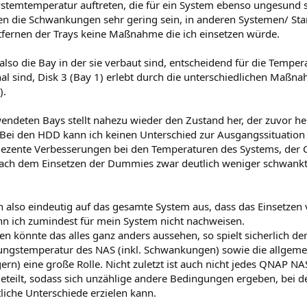
temtemperatur auftreten, die für ein System ebenso ungesund s
n die Schwankungen sehr gering sein, in anderen Systemen/ Sta
ntfernen der Trays keine Maßnahme die ich einsetzen würde.
, also die Bay in der sie verbaut sind, entscheidend für die Temp
al sind, Disk 3 (Bay 1) erlebt durch die unterschiedlichen Maßn
).
ndeten Bays stellt nahezu wieder den Zustand her, der zuvor herr
 Bei den HDD kann ich keinen Unterschied zur Ausgangssituation f
 dezente Verbesserungen bei den Temperaturen des Systems, der
 nach dem Einsetzen der Dummies zwar deutlich weniger schwankt,
ch also eindeutig auf das gesamte System aus, dass das Einsetz
nn ich zumindest für mein System nicht nachweisen.
en könnte das alles ganz anders aussehen, so spielt sicherlich d
bungstemperatur des NAS (inkl. Schwankungen) sowie die allgem
rn) eine große Rolle. Nicht zuletzt ist auch nicht jedes QNAP NA
teilt, sodass sich unzählige andere Bedingungen ergeben, bei 
che Unterschiede erzielen kann.