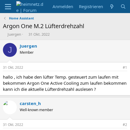
Anmelden
Registrieren
Home Assistant
Argon One M.2 Lüfterdrehzahl
E
E
Juergen
31 Okt. 2022
r
r
s
s
Juergen
J
t
t
Member
e
e
l
l
l
l
31 Okt. 2022
#1
e
t
r
a
hallo , ich habe den lüfter Temp. gesteuert zum laufen mit
m
bekommen Argon One Active Cooling zum laufen bekommen
kann ich die aktuelle Lüfterdrehzahl auslesen ?
carsten_h
Well-known member
31 Okt. 2022
#2