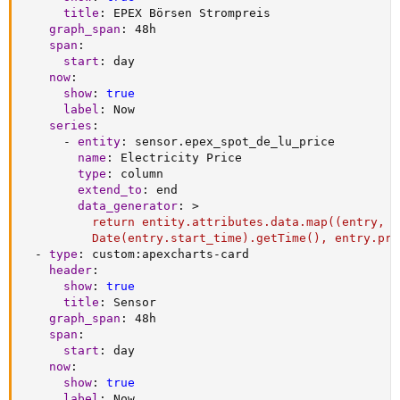
title
:
 EPEX Börsen Strompreis

graph_span
:
 48h

span
:
start
:
 day

now
:
show
:
true
label
:
 Now

series
:
-
entity
:
 sensor.epex_spot_de_lu_price

name
:
 Electricity Price

type
:
 column

extend_to
:
 end

data_generator
:
>
          return entity.attributes.data.map((entry, i
          Date(entry.start_time).getTime(), entry.pri
-
type
:
 custom
:
apexcharts
-
card

header
:
show
:
true
title
:
 Sensor

graph_span
:
 48h

span
:
start
:
 day

now
:
show
:
true
label
:
 Now
