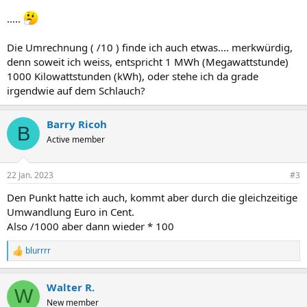
.....
Die Umrechnung ( /10 ) finde ich auch etwas.... merkwürdig,
denn soweit ich weiss, entspricht 1 MWh (Megawattstunde)
1000 Kilowattstunden (kWh), oder stehe ich da grade
irgendwie auf dem Schlauch?
Barry Ricoh
B
Active member
22 Jan. 2023
#3
Den Punkt hatte ich auch, kommt aber durch die gleichzeitige
Umwandlung Euro in Cent.
Also /1000 aber dann wieder * 100
blurrrr
R
e
a
Walter R.
k
W
t
New member