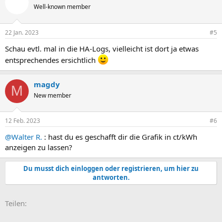
t
Well-known member
i
o
n
22 Jan. 2023
#5
e
n
Schau evtl. mal in die HA-Logs, vielleicht ist dort ja etwas
:
entsprechendes ersichtlich
magdy
M
New member
12 Feb. 2023
#6
@Walter R.
: hast du es geschafft dir die Grafik in ct/kWh
anzeigen zu lassen?
Du musst dich einloggen oder registrieren, um hier zu
antworten.
E-Mail
Link
Teilen: