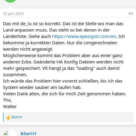
i
o
n
22 Jan. 2023
#4
e
n
Das mit de_lu ist so korrekt. Das ist die Stelle wo man das
:
Land anpassen muss. Das steht so bei denen in der
Länderliste. Siehe auch
https://www.epexspot.com/en
. Ich
bekomme ja korrekten Daten. Nur die Umgerechneten
werden nicht angezeigt.
Möglicherweise kommt das Problem aber aus einer ganz
anderen Ecke. Geänderte HA Konfig Dateien werden nicht
mehr gespeichert. Vlt hängt ja das "loading" auch damit
zusammen.
Ich würde das Problem hier vorerst schließen, bis ich das
System wieder sauber am laufen hab.
Vielen Dank allen, die sich für mich Zeit genommen haben.
Thx,
Walter
blurrrr
R
e
a
blurrrr
k