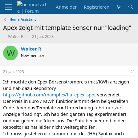
Anmelden
Registrieren
Home Assistant
Apex zeigt mit template Sensor nur "loading"
E
E
Walter R.
21 Jan. 2023
r
r
s
s
Walter R.
W
t
t
New member
e
e
l
l
l
l
21 Jan. 2023
#1
e
t
r
a
Ich möchte den Epex Börsenstrompreis in ct/KWh anzeigen
m
und hab dazu Repository
https://github.com/mampfes/ha_epex_spot
verwendet.
Der Preis in Euro / MWh funktioniert mit dem beigestellten
Code. Aber das Template zur Umrechnung führt nur zur
Anzeige "loading". Ich hab den ganzen Tag experimentiert
und mir gehen die Ideen aus. Die Sufu bei hier und in den
Repositories hat leider nicht weitergeholfen.
Ich muss gestehen ich kommm mit der (HA) Syntax auch