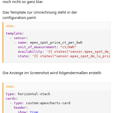
noch nicht so ganz klar.
Das Template zur Umrechnung steht in der
configuration.yaml:
YAML:
template
:
-
sensor
:
-
name
:
 epex_spot_price_ct_per_kwh

unit_of_measurement
:
"ct/kWh"
availability
:
'{{ states("sensor.epex_spot_de_l
state
:
'{{ states("sensor.epex_spot_de_lu_price
Die Anzeige im Screenshot wird folgendermaßen erstellt:
YAML:
type
:
 horizontal
-
cards
:
-
type
:
 custom
:
apexcharts
-
card

header
:
show
:
true