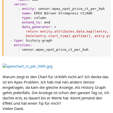
series
:
-
entity
:
 sensor.epex_spot_price_ct_per_kwh

name
:
 EPEX Börsen Strompreis Ct/KWh

type
:
 column

extend_to
:
 end

data_generator
:
>
          return entity.attributes.data.map((entry, i
          Date(entry.start_time).getTime(), entry.pri
-
type
:
 history
-
graph

entities
:
-
 sensor.epex_spot_price_ct_per_kwh
Warum zeigt er den Chart für ct/KWh nicht an? Ich denke das
ist ein Apex Problem. Ich hab mal nen andern Sensor
eingetragen, da kam die gleiche Anzeige. Als History Graph
gehts jedenfalls. Die Anzeige ist schon den ganzen Tag so, ich
dachte erst, es dauert bis er Werte hat. Kennt jemand den
Effekt und hat einen Tip für mich?
Vielen Dank.