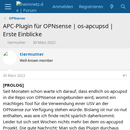
Anmelden
Registrieren
OPNsense
APC-Plugin für OPNsense | os-apcupsd |
Erste Einblicke
E
E
tiermutter
30 März 2022
r
r
s
s
tiermutter
t
t
Well-known member
e
e
l
l
l
l
30 März 2022
#1
e
t
r
a
[PROLOG]
m
Seit Monaten schon warte ich darauf, dass endlich os-apcupsd
in die Repo von OPNsense eingebunden wird, womit ein
mächtiges Tool für die Verwendung einer USV an der
OPNsense zur Verfügung stehen würde. Bislang ist nur os-nut
enthalten, was wie ich finde recht spärlich daherkommt.
Leider tut sich seit Wochen nichts mehr bei dem os-apcupsd
Projekt. Die gute Nachricht: Man sich das Plugin durchaus