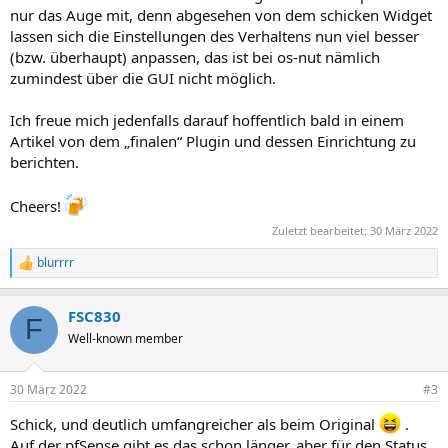
nur das Auge mit, denn abgesehen von dem schicken Widget
lassen sich die Einstellungen des Verhaltens nun viel besser
(bzw. überhaupt) anpassen, das ist bei os-nut nämlich
zumindest über die GUI nicht möglich.
Ich freue mich jedenfalls darauf hoffentlich bald in einem
Artikel von dem „finalen“ Plugin und dessen Einrichtung zu
berichten.
Cheers!
Zuletzt bearbeitet:
30 März 2022
blurrrr
R
e
a
FSC830
k
F
t
Well-known member
i
o
n
30 März 2022
#3
e
n
Schick, und deutlich umfangreicher als beim Original
.
:
Auf der pfSense gibt es das schon länger, aber für den Status