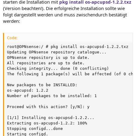
starten die Installation mit
pkg install os-apcupsd-1.2.2.txz
(Version beachten!). Die erfolgreiche Installation sollte wie
folgt dargestellt werden und muss zwischendurch bestätigt
werden:
Code:
root@OPNsense:/ # pkg install os-apcupsd-1.2.2.txz

Updating OPNsense repository catalogue...

OPNsense repository is up to date.

All repositories are up to date.

Checking integrity... done (0 conflicting)

The following 1 package(s) will be affected (of 0 chec
New packages to be INSTALLED:

os-apcupsd: 1.2.2

Number of packages to be installed: 1

Proceed with this action? [y/N]: y

[1/1] Installing os-apcupsd-1.2.2...

Extracting os-apcupsd-1.2.2: 100%

Stopping configd...done

Starting configd.
