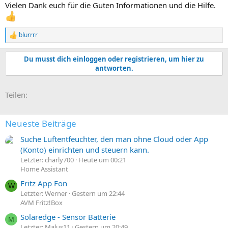
Vielen Dank euch für die Guten Informationen und die Hilfe.
blurrrr
R
e
a
Du musst dich einloggen oder registrieren, um hier zu
k
antworten.
t
i
o
E-Mail
Link
Teilen:
n
e
n
:
Neueste Beiträge
Suche Luftentfeuchter, den man ohne Cloud oder App
(Konto) einrichten und steuern kann.
Letzter: charly700
Heute um 00:21
Home Assistant
Fritz App Fon
W
Letzter: Werner
Gestern um 22:44
AVM Fritz!Box
Solaredge - Sensor Batterie
M
Letzter: Malus11
Gestern um 20:49