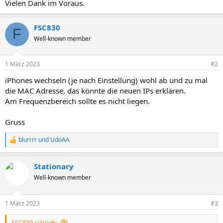
Vielen Dank im Voraus.
FSC830
F
Well-known member
1 März 2023
#2
iPhones wechseln (je nach Einstellung) wohl ab und zu mal
die MAC Adresse, das könnte die neuen IPs erklären.
Am Frequenzbereich sollte es nicht liegen.
Gruss
blurrrr
und
UdoAA
R
e
a
Stationary
k
t
Well-known member
i
o
n
1 März 2023
#3
e
n
FSC830 schrieb:
: