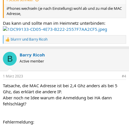
iPhones wechseln (je nach Einstellung) wohl ab und zu mal die MAC
Adresse,
Das kann und sollte man im Heimnetz unterbinden:
blurrrr
und
Barry Ricoh
R
e
a
Barry Ricoh
k
B
t
Active member
i
o
n
1 März 2023
#4
e
n
Tatsache, die MAC Adresse ist bei 2,4 Ghz anders als bei 5
:
Ghz, das erklärt die andere IP.
Aber noch ne Idee warum die Anmeldung bei HA dann
fehlschlägt?
Fehlermeldung: