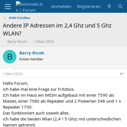
Anmelden
Registrieren
AVM Fritz!Box
Andere IP Adressen im 2,4 Ghz und 5 Ghz
WLAN?
E
E
Barry Ricoh
1 März 2023
r
r
s
s
Barry Ricoh
B
t
t
Active member
e
e
l
l
l
l
1 März 2023
#1
e
t
r
a
Hallo Forum,
m
ich habe mal eine Frage zur Fritzbox.
Ich habe im Haus ein MESH aufgebaut mit einer 7590 als
Master, einer 7580 als Repeater und 2 Powerlan 546 und 1 x
Repeater 1750.
Das funktioniert auch soweit alles.
ich habe die beiden Wlan (2,4 / 5 Ghz) mit unterschiedlichen
Namen getrennt.