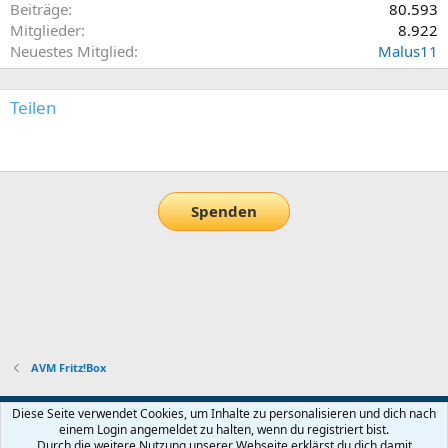
Beiträge
80.593
Mitglieder
8.922
Neuestes Mitglied
Malus11
Teilen
E-Mail
Link
Spenden
AVM Fritz!Box
Default-Theme
Diese Seite verwendet Cookies, um Inhalte zu personalisieren und dich nach
einem Login angemeldet zu halten, wenn du registriert bist.
Nutzungsbedingungen
Datenschutz
Hilfe und Impressum
Start
Durch die weitere Nutzung unserer Webseite erklärst du dich damit