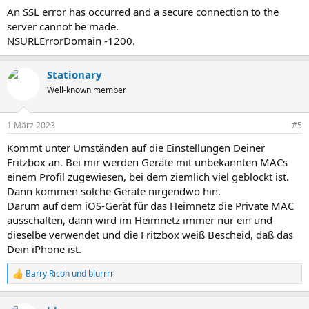
An SSL error has occurred and a secure connection to the
server cannot be made.
NSURLErrorDomain -1200.
Stationary
Well-known member
1 März 2023
#5
Kommt unter Umständen auf die Einstellungen Deiner
Fritzbox an. Bei mir werden Geräte mit unbekannten MACs
einem Profil zugewiesen, bei dem ziemlich viel geblockt ist.
Dann kommen solche Geräte nirgendwo hin.
Darum auf dem iOS-Gerät für das Heimnetz die Private MAC
ausschalten, dann wird im Heimnetz immer nur ein und
dieselbe verwendet und die Fritzbox weiß Bescheid, daß das
Dein iPhone ist.
Barry Ricoh
und
blurrrr
R
e
a