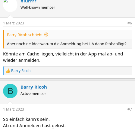
blurrrr
k
t
Well-known member
i
o
n
1 März 2023
#6
e
n
Barry Ricoh schrieb:
:
Aber noch ne Idee warum die Anmeldung bei HA dann fehlschlägt?
Könnte am Cache liegen, vielleicht in der App mal ab- und
wieder anmelden.
Barry Ricoh
R
e
a
Barry Ricoh
k
B
t
Active member
i
o
n
1 März 2023
#7
e
n
So einfach kann’s sein.
:
Ab und Anmelden hast gelöst.