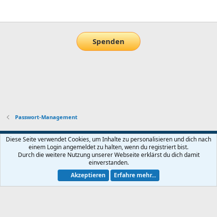
E-Mail
Link
Spenden
Passwort-Management
Default-Theme
Diese Seite verwendet Cookies, um Inhalte zu personalisieren und dich nach
einem Login angemeldet zu halten, wenn du registriert bist.
Nutzungsbedingungen
Datenschutz
Hilfe und Impressum
Start
Durch die weitere Nutzung unserer Webseite erklärst du dich damit
R
einverstanden.
S
S
Akzeptieren
Erfahre mehr...
®
Community platform by XenForo
© 2010-2026 XenForo Ltd.