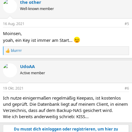
the other
k
t
Well-known member
i
o
n
16 Aug. 2021
#5
e
n
Moinsen,
:
yoah, ein Key ist immer am Start...
blurrrr
R
e
a
UdoAA
k
t
Active member
i
o
n
19 Okt. 2021
#6
e
n
Ich nutze einigermaßen regelmäßig Keepass, ist kostenlos
:
und geprüft. Die Datenbank liegt auf meinem Client, in einem
Verzeichnis, dass auf dem Backup-NAS gesichert wird.
Wie ich bereits anderweitig schrieb: KISS...
Du musst dich einloggen oder registrieren, um hier zu