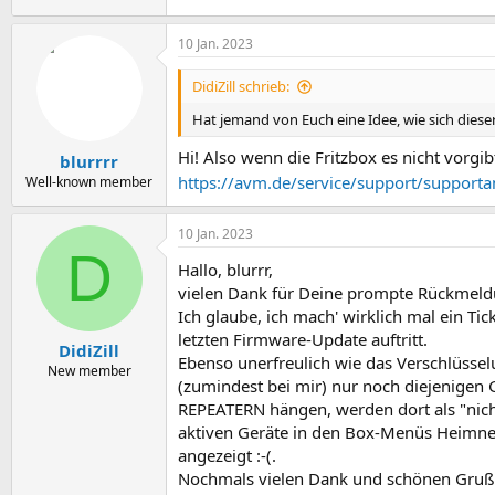
10 Jan. 2023
DidiZill schrieb:
Hat jemand von Euch eine Idee, wie sich diese
Hi! Also wenn die Fritzbox es nicht vorgib
blurrrr
https://avm.de/service/support/supporta
Well-known member
10 Jan. 2023
D
Hallo, blurrr,
vielen Dank für Deine prompte Rückmeld
Ich glaube, ich mach' wirklich mal ein T
letzten Firmware-Update auftritt.
DidiZill
Ebenso unerfreulich wie das Verschlüsse
New member
(zumindest bei mir) nur noch diejenigen 
REPEATERN hängen, werden dort als "nicht
aktiven Geräte in den Box-Menüs Heimne
angezeigt :-(.
Nochmals vielen Dank und schönen Gruß