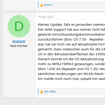
blurrrr
R
e
a
16 Jan. 2023
k
D
t
Kleines Update, falls es jemanden interess
i
o
Der AVM-Support hat aus meiner Sicht lobe
n
gestörte Verschlüsselungskommunikation
e
zurückzuführen (Box: OS 7.50
-
Repeater:
n
DidiZill
war, hat sie mich nie auf aktualisierte 
:
New member
gemacht. Dass inzwischen auch für die 2
ich in den Benutzeroberflächen der 2400
Danach konnte ich die OS-Aktualisierung
mehr zu WPA2+WPA3 gezwungen, sondern 
Mein 1200 AX-Repeater (mit OS 7.30; neuer
sämtlichen Änderungen am WLAN-Mesh v
Ich melde mich noch mal, sobald mir wei
the other
R
e
a
k