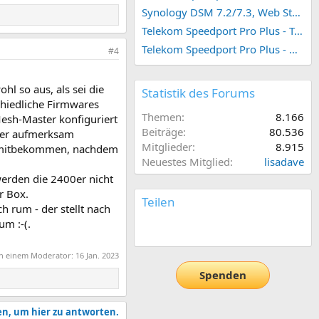
Synology DSM 7.2/7.3, Web Station 4, Webdienst und Webportal erstellen (ehemals vHost)
Telekom Speedport Pro Plus - Telefonie einrichten
Telekom Speedport Pro Plus - Netzwerk einrichten
#4
hl so aus, als sei die
Statistik des Forums
hiedliche Firmwares
Themen
8.166
esh-Master konfiguriert
Beiträge
80.536
ater aufmerksam
Mitglieder
8.915
st mitbekommen, nachdem
Neuestes Mitglied
lisadave
werden die 2400er nicht
r Box.
Teilen
h rum - der stellt nach
m :-(.
E-Mail
Link
von einem Moderator:
16 Jan. 2023
Spenden
en, um hier zu antworten.