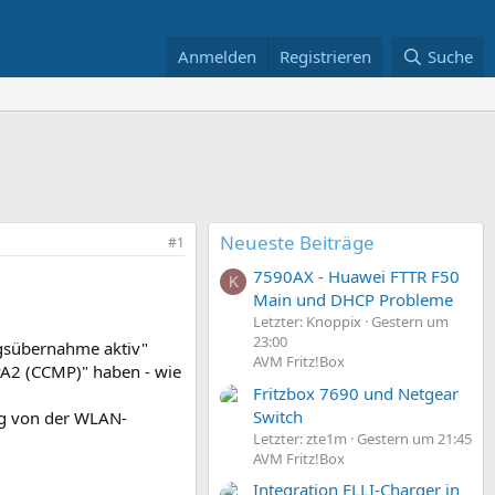
Anmelden
Registrieren
Suche
Neueste Beiträge
#1
7590AX - Huawei FTTR F50
K
Main und DHCP Probleme
Letzter: Knoppix
Gestern um
23:00
ngsübernahme aktiv"
AVM Fritz!Box
WPA2 (CCMP)" haben - wie
Fritzbox 7690 und Netgear
Switch
ig von der WLAN-
Letzter: zte1m
Gestern um 21:45
AVM Fritz!Box
Integration ELLI-Charger in