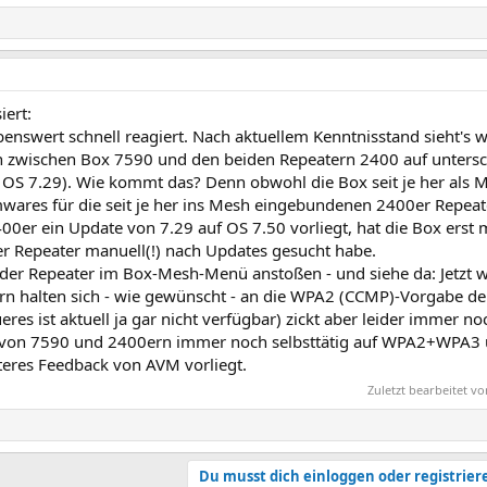
iert:
nswert schnell reagiert. Nach aktuellem Kenntnisstand sieht's wo
 zwischen Box 7590 und den beiden Repeatern 2400 auf untersc
 OS 7.29). Wie kommt das? Denn obwohl die Box seit je her als M
Firmwares für die seit je her ins Mesh eingebundenen 2400er Repe
400er ein Update von 7.29 auf OS 7.50 vorliegt, hat die Box er
er Repeater manuell(!) nach Updates gesucht habe.
 der Repeater im Box-Mesh-Menü anstoßen - und siehe da: Jetzt 
halten sich - wie gewünscht - an die WPA2 (CCMP)-Vorgabe de
es ist aktuell ja gar nicht verfügbar) zickt aber leider immer noc
on 7590 und 2400ern immer noch selbsttätig auf WPA2+WPA3 u
teres Feedback von AVM vorliegt.
Zuletzt bearbeitet 
Du musst dich einloggen oder registrier