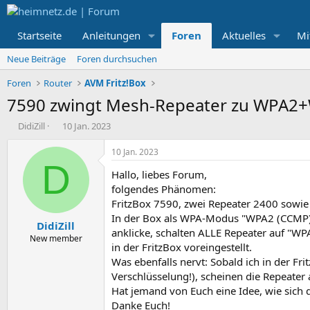
Startseite
Anleitungen
Foren
Aktuelles
Mi
Neue Beiträge
Foren durchsuchen
Foren
Router
AVM Fritz!Box
7590 zwingt Mesh-Repeater zu WPA2
E
E
DidiZill
10 Jan. 2023
r
r
s
s
10 Jan. 2023
t
t
D
Hallo, liebes Forum,
e
e
l
l
folgendes Phänomen:
l
l
FritzBox 7590, zwei Repeater 2400 sowi
e
t
In der Box als WPA-Modus "WPA2 (CCMP)"
DidiZill
r
a
anklicke, schalten ALLE Repeater auf "WP
m
New member
in der FritzBox voreingestellt.
Was ebenfalls nervt: Sobald ich in der 
Verschlüsselung!), scheinen die Repeate
Hat jemand von Euch eine Idee, wie sich 
Danke Euch!