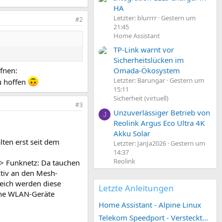
HA
Letzter: blurrrr
Gestern um
#2
21:45
Home Assistant
TP-Link warnt vor
Sicherheitslücken im
ffnen:
Omada-Ökosystem
Letzter: Barungar
Gestern um
u hoffen
15:11
Sicherheit (virtuell)
#3
Unzuverlässiger Betrieb von
J
Reolink Argus Eco Ultra 4K
Akku Solar
lten erst seit dem
Letzter: JanJa2026
Gestern um
14:37
Reolink
> Funknetz: Da tauchen
ktiv an den Mesh-
leich werden diese
Letzte Anleitungen
ene WLAN-Geräte
Home Assistant - Alpine Linux
Telekom Speedport - Versteckte Konfigurationen