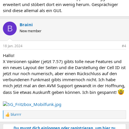
erweitert und stöbert dort ein wenig herum. Gesprächiger
sind diese allemal als ein GUI.
Braini
B
New member
18 Jan. 2024
#4
Hallo!
X Versionen später (jetzt 7.57) gibts tolle neue Features und
ein neues Layout der Seiten und die Darstellung der Cell ID ist
jetzt nur noch numerisch, aber einen Rückschluss auf den
verbundenen Funkmast gibts immernoch nicht. Ich habe
mich jetzt mal an den AVM Support gewandt in der Hoffnung,
dass Sie etwas Auskunft geben können. Ich bin gespannt!
blurrrr
R
e
a
Du musst dich einloggen oder registrieren, um hier zu