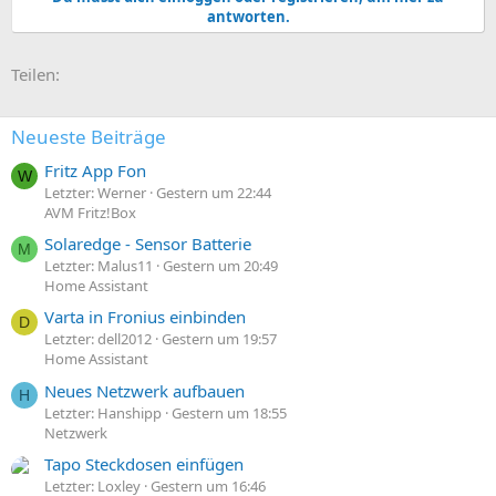
k
antworten.
t
i
o
E-Mail
Link
Teilen:
n
e
n
:
Neueste Beiträge
Fritz App Fon
W
Letzter: Werner
Gestern um 22:44
AVM Fritz!Box
Solaredge - Sensor Batterie
M
Letzter: Malus11
Gestern um 20:49
Home Assistant
Varta in Fronius einbinden
D
Letzter: dell2012
Gestern um 19:57
Home Assistant
Neues Netzwerk aufbauen
H
Letzter: Hanshipp
Gestern um 18:55
Netzwerk
Tapo Steckdosen einfügen
Letzter: Loxley
Gestern um 16:46