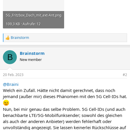
5G_Fritzbox_Dach_mit_ext-Ant.png
109,3 KB · Aufrufe: 12
Brainstorm
R
e
a
Brainstorm
k
B
t
New member
i
o
n
20 Feb. 2023
#2
e
n
@Braini
:
Welch ein Zufall. Hätte nicht damit gerechnet, dass noch
jemand (außer mir) dieses Phänomen mit den 5G Cell-IDs hat.
Nun, bei mir genau das selbe Problem. 5G Cell-IDs (und auch
benachbarte LTE/5G-Mobilfunksender; sowohl des gleichen
als auch der anderen Anbieter) werden fehlerhaft oder
unvollständig angezeigt. Sie lassen keinerlei Rückschlüsse auf