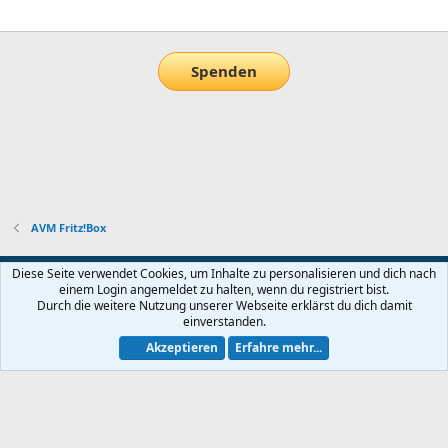
E-Mail
Link
Spenden
AVM Fritz!Box
Default-Theme
Diese Seite verwendet Cookies, um Inhalte zu personalisieren und dich nach
einem Login angemeldet zu halten, wenn du registriert bist.
Nutzungsbedingungen
Datenschutz
Hilfe und Impressum
Start
Durch die weitere Nutzung unserer Webseite erklärst du dich damit
R
einverstanden.
S
S
Akzeptieren
Erfahre mehr...
®
Community platform by XenForo
© 2010-2026 XenForo Ltd.