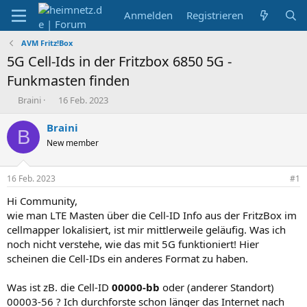
Anmelden
Registrieren
AVM Fritz!Box
5G Cell-Ids in der Fritzbox 6850 5G -
Funkmasten finden
E
E
Braini
16 Feb. 2023
r
r
s
s
Braini
B
t
t
New member
e
e
l
l
l
l
16 Feb. 2023
#1
e
t
r
a
Hi Community,
m
wie man LTE Masten über die Cell-ID Info aus der FritzBox im
cellmapper lokalisiert, ist mir mittlerweile geläufig. Was ich
noch nicht verstehe, wie das mit 5G funktioniert! Hier
scheinen die Cell-IDs ein anderes Format zu haben.
Was ist zB. die Cell-ID
00000-bb
oder (anderer Standort)
00003-56 ? Ich durchforste schon länger das Internet nach