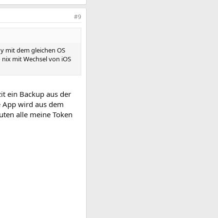
#9
ndy mit dem gleichen OS
o nix mit Wechsel von iOS
t ein Backup aus der
e App wird aus dem
nuten alle meine Token