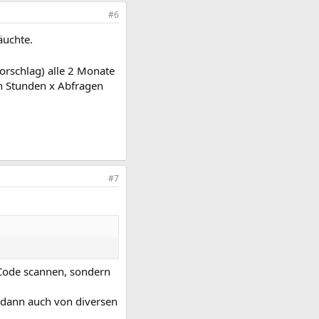
#6
äuchte.
orschlag) alle 2 Monate
n Stunden x Abfragen
#7
R Code scannen, sondern
n dann auch von diversen