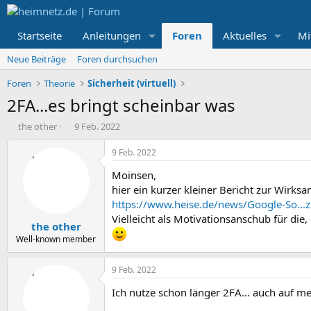
Startseite
Anleitungen
Foren
Aktuelles
Mi
Neue Beiträge
Foren durchsuchen
Foren
Theorie
Sicherheit (virtuell)
2FA...es bringt scheinbar was
E
E
the other
9 Feb. 2022
r
r
s
s
9 Feb. 2022
t
t
Moinsen,
e
e
l
l
hier ein kurzer kleiner Bericht zur Wirk
l
l
https://www.heise.de/news/Google-So..
e
t
Vielleicht als Motivationsanschub für die,
the other
r
a
m
Well-known member
9 Feb. 2022
Ich nutze schon länger 2FA... auch auf 