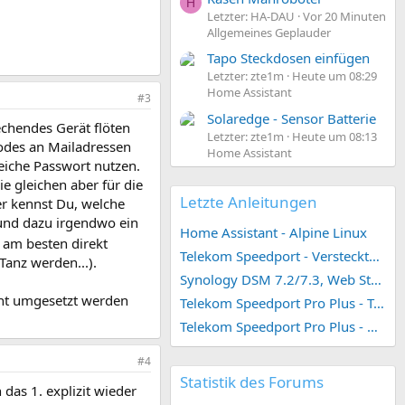
H
Letzter: HA-DAU
Vor 20 Minuten
Allgemeines Geplauder
Tapo Steckdosen einfügen
Letzter: zte1m
Heute um 08:29
Home Assistant
#3
Solaredge - Sensor Batterie
echendes Gerät flöten
Letzter: zte1m
Heute um 08:13
Codes an Mailadressen
Home Assistant
leiche Passwort nutzen.
e gleichen aber für die
Letzte Anleitungen
er kennst Du, welche
 und dazu irgendwo ein
Home Assistant - Alpine Linux
 am besten direkt
Telekom Speedport - Versteckte Konfigurationen
Tanz werden...).
Synology DSM 7.2/7.3, Web Station 4, Webdienst und Webportal erstellen (ehemals vHost)
ent umgesetzt werden
Telekom Speedport Pro Plus - Telefonie einrichten
Telekom Speedport Pro Plus - Netzwerk einrichten
#4
Statistik des Forums
as 1. explizit wieder