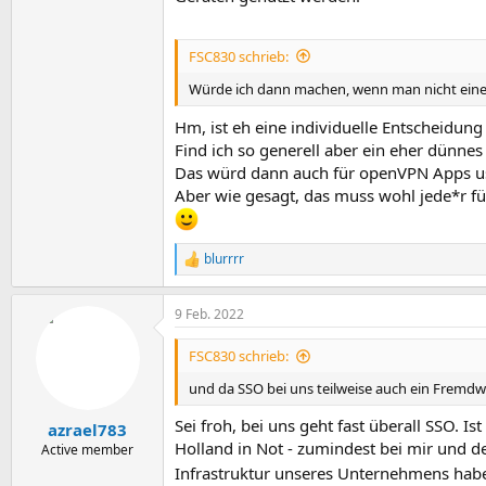
FSC830 schrieb:
Würde ich dann machen, wenn man nicht eine 
Hm, ist eh eine individuelle Entscheidun
Find ich so generell aber ein eher dünnes
Das würd dann auch für openVPN Apps us
Aber wie gesagt, das muss wohl jede*r fü
blurrrr
R
e
a
9 Feb. 2022
k
t
i
FSC830 schrieb:
o
n
und da SSO bei uns teilweise auch ein Fremdwo
e
n
Sei froh, bei uns geht fast überall SSO. 
azrael783
:
Holland in Not - zumindest bei mir und d
Active member
Infrastruktur unseres Unternehmens ha