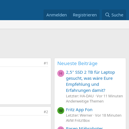
Anmelden
Registrieren
Suche
Neueste Beiträge
#1
2,5" SSD 2 TB für Laptop
H
gesucht, was wäre Eure
Empfehlung und
Erfahrungen damit?
Letzter: HA-DAU
Vor 11 Minuten
Anderweitige Themen
Fritz App Fon
W
#2
Letzter: Werner
Vor 18 Minuten
AVM Fritz!Box
Rasen Mähroboter