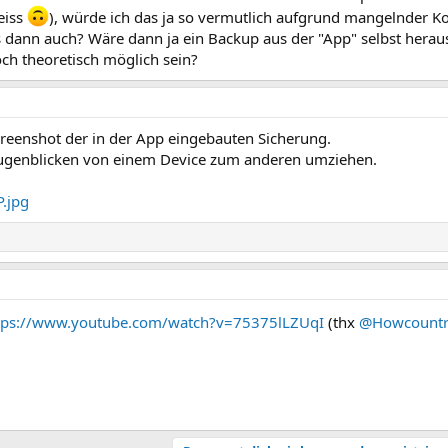
eiss
), würde ich das ja so vermutlich aufgrund mangelnder Ko
s dann auch? Wäre dann ja ein Backup aus der "App" selbst heraus
ch theoretisch möglich sein?
 Screenshot der in der App eingebauten Sicherung.
ugenblicken von einem Device zum anderen umziehen.
tps://www.youtube.com/watch?v=75375lLZUqI
(thx
@Howcount