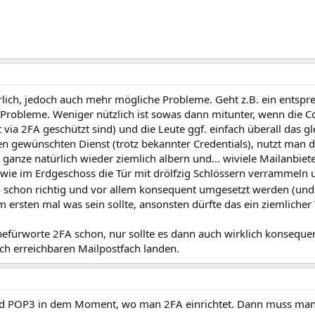
erlich, jedoch auch mehr mögliche Probleme. Geht z.B. ein entspr
 Probleme. Weniger nützlich ist sowas dann mitunter, wenn die 
via 2FA geschützt sind) und die Leute ggf. einfach überall das g
 gewünschten Dienst (trotz bekannter Credentials), nutzt man di
 ganze natürlich wieder ziemlich albern und... wiviele Mailanbiet
t wie im Erdgeschoss die Tür mit drölfzig Schlössern verrammeln
schon richtig und vor allem konsequent umgesetzt werden (und
 ersten mal was sein sollte, ansonsten dürfte das ein ziemlicher 
 befürworte 2FA schon, nur sollte es dann auch wirklich konsequ
lich erreichbaren Mailpostfach landen.
d POP3 in dem Moment, wo man 2FA einrichtet. Dann muss man d