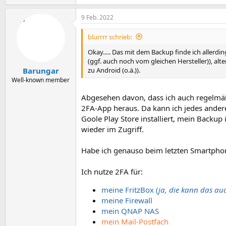
9 Feb. 2022
blurrrr schrieb:
Okay..... Das mit dem Backup finde ich allerd
(ggf. auch noch vom gleichen Hersteller)), al
zu Android (o.ä.)).
Barungar
Well-known member
Abgesehen davon, dass ich auch regelmäß
2FA-App heraus. Da kann ich jedes ander
Goole Play Store installiert, mein Backup
wieder im Zugriff.
Habe ich genauso beim letzten Smartpho
Ich nutze 2FA für:
meine FritzBox (
ja, die kann das au
meine Firewall
mein QNAP NAS
mein Mail-Postfach