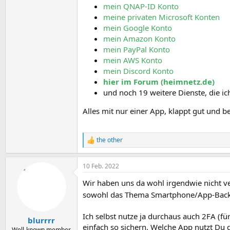
mein QNAP-ID Konto
meine privaten Microsoft Konten
mein Google Konto
mein Amazon Konto
mein PayPal Konto
mein AWS Konto
mein Discord Konto
hier im Forum (heimnetz.de)
und noch 19 weitere Dienste, die ic
Alles mit nur einer App, klappt gut und 
the other
R
e
a
10 Feb. 2022
k
t
Wir haben uns da wohl irgendwie nicht ve
i
o
sowohl das Thema Smartphone/App-Backup
n
e
Ich selbst nutze ja durchaus auch 2FA (für
n
blurrrr
:
einfach so sichern. Welche App nutzt Du
Well-known member