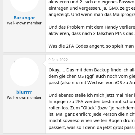
aktivieren und 2. sich ein eigenes Pass
eintragen und vergessen. Ja, GMX zeigt 
angezeigt. Und wenn man das Mailprogra
Barungar
Well-known member
Und das Problem mit dem Handy verlieren 
aktivieren, dass nach x falschen PINs das
Was die 2FA Codes angeht, so spielt man
9 Feb. 2022
Okay..... Das mit dem Backup finde ich al
dem gleichen OS (ggf. auch noch vom glei
passt (also nix mit Wechsel von iOS zu And
blurrrr
Und ebenso stelle ich mich jetzt mal hier
Well-known member
hingegen zu 2FA werden bestimmt schon m
rollen los. Zum "Glück" (bzw "je nachde
ist. Mal ganz ehrlich: Jede Person die nich
macht sowieso einen weiten Bogen drum. A
passiert, was soll denn da jetzt groß pass