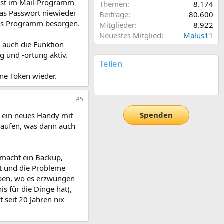
fest im Mail-Programm
Themen
8.174
das Passwort niewieder
Beiträge
80.600
das Programm besorgen.
Mitglieder
8.922
Neuestes Mitglied
Malus11
 auch die Funktion
g und -ortung aktiv.
Teilen
ne Token wieder.
E-Mail
Link
#5
Spenden
hr ein neues Handy mit
 kaufen, was dann auch
r macht ein Backup,
t und die Probleme
aben, wo es erzwungen
is für die Dinge hat),
 seit 20 Jahren nix