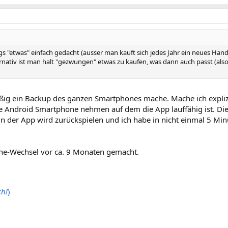
ings "etwas" einfach gedacht (ausser man kauft sich jedes Jahr ein neues Ha
ternativ ist man halt "gezwungen" etwas zu kaufen, was dann auch passt (als
ig ein Backup des ganzen Smartphones mache. Mache ich explizi
e Android Smartphone nehmen auf dem die App lauffähig ist. Di
 in der App wird zurückspielen und ich habe in nicht einmal 5 Mi
ne-Wechsel vor ca. 9 Monaten gemacht.
ch!
)