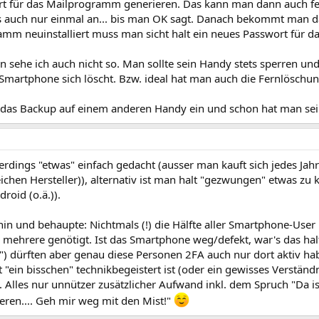
wort für das Mailprogramm generieren. Das kann man dann auch 
es auch nur einmal an... bis man OK sagt. Danach bekommt man 
mm neuinstalliert muss man sicht halt ein neues Passwort für 
sehe ich auch nicht so. Man sollte sein Handy stets sperren und
 Smartphone sich löscht. Bzw. ideal hat man auch die Fernlöschun
 das Backup auf einem anderen Handy ein und schon hat man sei
lerdings "etwas" einfach gedacht (ausser man kauft sich jedes Ja
chen Hersteller)), alternativ ist man halt "gezwungen" etwas zu
roid (o.ä.)).
 hin und behaupte: Nichtmals (!) die Hälfte aller Smartphone-Use
ehrere genötigt. Ist das Smartphone weg/defekt, war's das hal
m") dürften aber genau diese Personen 2FA auch nur dort aktiv h
t "ein bisschen" technikbegeistert ist (oder ein gewisses Verständn
lles nur unnützer zusätzlicher Aufwand inkl. dem Spruch "Da ist
ieren.... Geh mir weg mit den Mist!"