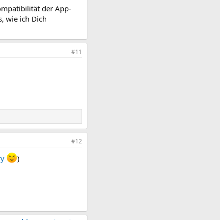
mpatibilität der App-
, wie ich Dich
#11
#12
ry
)