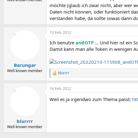
möchte (glaub ich zwar nicht, aber wer w
Daten nicht können, oder funktioniert da
verstanden habe, da sollte sowas dann do
10 Feb. 2022
Ich benutze
andOTP
... Und hier ist ein
Damit kann man alle Token in wenigen A
Barungar
Well-known member
blurrrr
R
e
a
16 Feb. 2022
k
t
Weil es ja irgendwo zum Thema passt:
ht
i
o
n
e
n
blurrrr
:
Well-known member