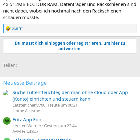
4x 512MB ECC DDR RAM. Datenträger und Rackschienen sind
nicht dabei, wobei ich nochmal nach den Rackschienen
schauen müsste.
blurrrr
R
e
a
Du musst dich einloggen oder registrieren, um hier zu
k
antworten.
t
i
o
E-Mail
Link
Teilen:
n
e
n
:
Neueste Beiträge
Suche Luftentfeuchter, den man ohne Cloud oder App
(Konto) einrichten und steuern kann.
Letzter: charly700
Heute um 00:21
Home Assistant
Fritz App Fon
W
Letzter: Werner
Gestern um 22:44
AVM Fritz!Box