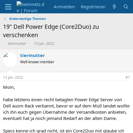
Anmelden
Registrieren
Anderweitige Themen
19" Dell Power Edge (Core2Duo) zu
verschenken
E
E
tiermutter
13 Jan. 2022
r
r
s
s
tiermutter
t
t
Well-known member
e
e
l
l
l
l
13 Jan. 2022
#1
e
t
r
a
Moin,
m
habe letztens einen recht betagten Power Edge Server von
Dell ausm Rack verbannt, bevor er auf dem Müll landet wollte
ich ihn euch gegen Übernahme der Versandkosten anbieten,
eventuell hat ja noch jemand Bedarf an der alten Dame.
Specs kenne ich grad nicht, ist ein Core2Duo mit glaube ich