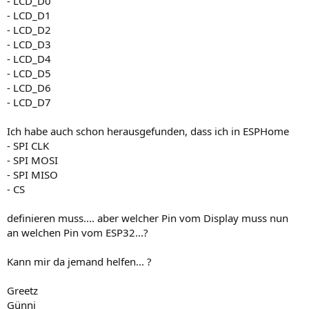
- LCD_D0
- LCD_D1
- LCD_D2
- LCD_D3
- LCD_D4
- LCD_D5
- LCD_D6
- LCD_D7
Ich habe auch schon herausgefunden, dass ich in ESPHome
- SPI CLK
- SPI MOSI
- SPI MISO
- CS
definieren muss.... aber welcher Pin vom Display muss nun
an welchen Pin vom ESP32...?
Kann mir da jemand helfen... ?
Greetz
Günni