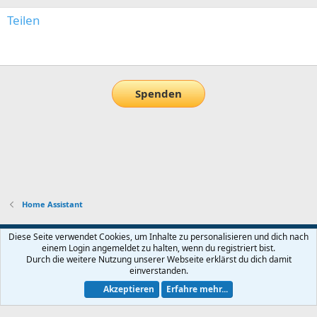
Teilen
E-Mail
Link
Spenden
Home Assistant
Default-Theme
Diese Seite verwendet Cookies, um Inhalte zu personalisieren und dich nach
einem Login angemeldet zu halten, wenn du registriert bist.
Nutzungsbedingungen
Datenschutz
Hilfe und Impressum
Start
Durch die weitere Nutzung unserer Webseite erklärst du dich damit
R
einverstanden.
S
S
Akzeptieren
Erfahre mehr...
®
Community platform by XenForo
© 2010-2026 XenForo Ltd.