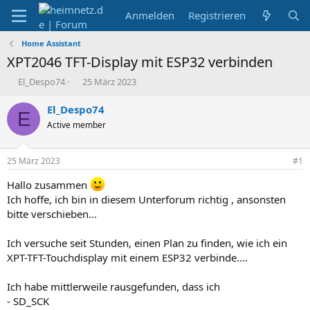
Anmelden
Registrieren
Home Assistant
XPT2046 TFT-Display mit ESP32 verbinden
E
E
El_Despo74
25 März 2023
r
r
s
s
El_Despo74
E
t
t
Active member
e
e
l
l
l
l
25 März 2023
#1
e
t
r
a
Hallo zusammen
m
Ich hoffe, ich bin in diesem Unterforum richtig , ansonsten
bitte verschieben...
Ich versuche seit Stunden, einen Plan zu finden, wie ich ein
XPT-TFT-Touchdisplay mit einem ESP32 verbinde....
Ich habe mittlerweile rausgefunden, dass ich
- SD_SCK