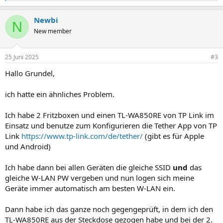
e
a
Newbi
k
N
t
New member
i
o
n
25 Juni 2025
#3
e
n
Hallo Grundel,
:
ich hatte ein ähnliches Problem.
Ich habe 2 Fritzboxen und einen TL-WA850RE von TP Link im
Einsatz und benutze zum Konfigurieren die Tether App von TP
Link
https://www.tp-link.com/de/tether/
(gibt es für Apple
und Android)
Ich habe dann bei allen Geräten die gleiche SSID
und
das
gleiche W-LAN PW vergeben und nun logen sich meine
Geräte immer automatisch am besten W-LAN ein.
Dann habe ich das ganze noch gegengeprüft, in dem ich den
TL-WA850RE aus der Steckdose gezogen habe und bei der 2.