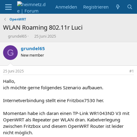
Anmelden
Registrieren
OpenWRT
WLAN Roaming 802.11r Luci
E
E
grundel65
25 Juni 2025
r
r
s
s
grundel65
G
t
t
New member
e
e
l
l
l
l
25 Juni 2025
#1
e
t
r
a
Hallo,
m
ich möchte gerne folgendes Szenario aufbauen.
Internetverbindung stellt eine Fritzbox7530 her.
Momentan habe ich daran einen TP-Link WR1043ND V3 mit
OpenWRT als Repeater per WLAN dran. Kabelverlegung
zwischen Fritzbox und diesem OpenWRT Router ist leider
nicht möglich.