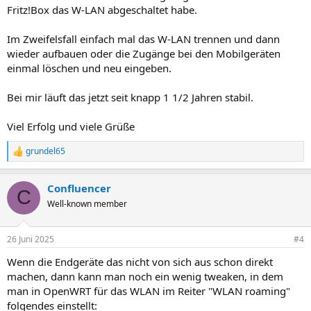
Fritz!Box das W-LAN abgeschaltet habe.
Im Zweifelsfall einfach mal das W-LAN trennen und dann
wieder aufbauen oder die Zugänge bei den Mobilgeräten
einmal löschen und neu eingeben.
Bei mir läuft das jetzt seit knapp 1 1/2 Jahren stabil.
Viel Erfolg und viele Grüße
grundel65
R
e
a
Confluencer
k
C
t
Well-known member
i
o
n
26 Juni 2025
#4
e
n
Wenn die Endgeräte das nicht von sich aus schon direkt
:
machen, dann kann man noch ein wenig tweaken, in dem
man in OpenWRT für das WLAN im Reiter "WLAN roaming"
folgendes einstellt: