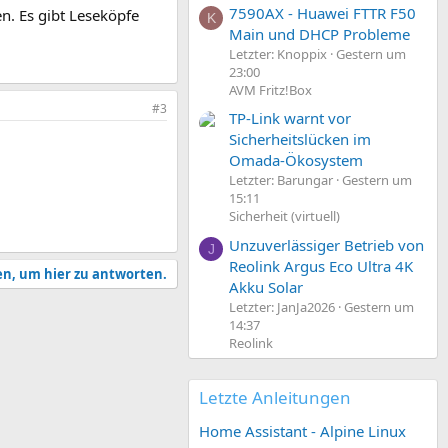
7590AX - Huawei FTTR F50
n. Es gibt Leseköpfe
K
Main und DHCP Probleme
Letzter: Knoppix
Gestern um
23:00
AVM Fritz!Box
#3
TP-Link warnt vor
Sicherheitslücken im
Omada-Ökosystem
Letzter: Barungar
Gestern um
15:11
Sicherheit (virtuell)
Unzuverlässiger Betrieb von
J
Reolink Argus Eco Ultra 4K
en, um hier zu antworten.
Akku Solar
Letzter: JanJa2026
Gestern um
14:37
Reolink
Letzte Anleitungen
Home Assistant - Alpine Linux