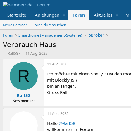
Startseite
Anleitungen
Foren
Aktuelles
Mi
Neue Beiträge
Foren durchsuchen
Foren
Smarthome (Management-Systeme)
ioBroker
Verbrauch Haus
E
E
Ralf58
11 Aug. 2025
r
r
s
s
11 Aug. 2025
t
t
R
Ich möchte mit einen Shelly 3EM den mo
e
e
l
l
mit Blockly JS )
l
l
bin an fänger .
e
t
Gruss Ralf
Ralf58
r
a
m
New member
11 Aug. 2025
Hallo
@Ralf58
,
willkommen im Forum.