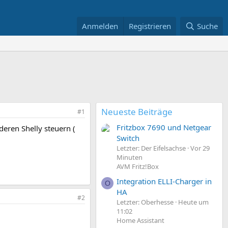
Anmelden
Registrieren
Suche
Neueste Beiträge
#1
Fritzbox 7690 und Netgear
ren Shelly steuern (
Switch
Letzter: Der Eifelsachse
Vor 29
Minuten
AVM Fritz!Box
Integration ELLI-Charger in
O
HA
#2
Letzter: Oberhesse
Heute um
11:02
Home Assistant