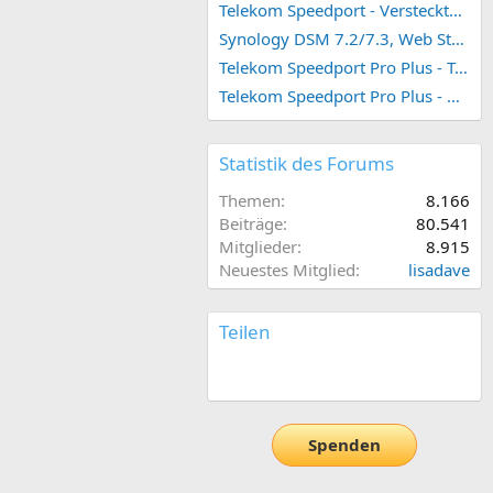
Telekom Speedport - Versteckte Konfigurationen
Synology DSM 7.2/7.3, Web Station 4, Webdienst und Webportal erstellen (ehemals vHost)
Telekom Speedport Pro Plus - Telefonie einrichten
Telekom Speedport Pro Plus - Netzwerk einrichten
Statistik des Forums
Themen
8.166
Beiträge
80.541
Mitglieder
8.915
Neuestes Mitglied
lisadave
Teilen
E-Mail
Link
Spenden