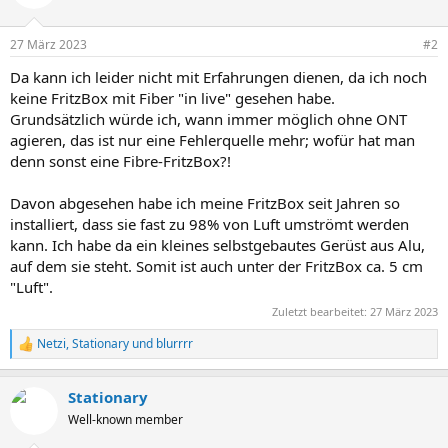
27 März 2023
#2
Da kann ich leider nicht mit Erfahrungen dienen, da ich noch
keine FritzBox mit Fiber "in live" gesehen habe.
Grundsätzlich würde ich, wann immer möglich ohne ONT
agieren, das ist nur eine Fehlerquelle mehr; wofür hat man
denn sonst eine Fibre-FritzBox?!
Davon abgesehen habe ich meine FritzBox seit Jahren so
installiert, dass sie fast zu 98% von Luft umströmt werden
kann. Ich habe da ein kleines selbstgebautes Gerüst aus Alu,
auf dem sie steht. Somit ist auch unter der FritzBox ca. 5 cm
"Luft".
Zuletzt bearbeitet:
27 März 2023
Netzi
,
Stationary
und
blurrrr
R
e
a
Stationary
k
t
Well-known member
i
o