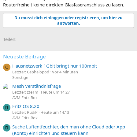
Routerfreiheit keine direkten Glasfaseranschluss zu lasen.
Du musst dich einloggen oder registrieren, um hier zu
antworten.
E-Mail
Link
Teilen:
Neueste Beiträge
Hausnetzwerk 1Gbit bringt nur 100mbit
C
Letzter: Cephalopod
Vor 4 Minuten
Sonstige
Mesh Verständnisfrage
Letzter: zte1m
Heute um 14:27
AVM Fritz!Box
Fritz!OS 8.20
R
Letzter: RudiP
Heute um 14:13
AVM Fritz!Box
Suche Luftentfeuchter, den man ohne Cloud oder App
R
(Konto) einrichten und steuern kann.