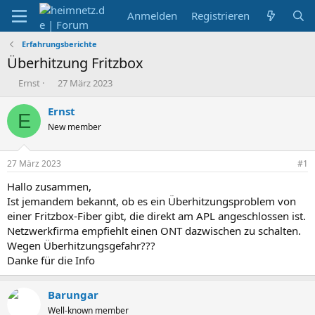
Anmelden
Registrieren
Erfahrungsberichte
Überhitzung Fritzbox
E
E
Ernst
27 März 2023
r
r
s
s
Ernst
E
t
t
New member
e
e
l
l
l
l
27 März 2023
#1
e
t
r
a
Hallo zusammen,
m
Ist jemandem bekannt, ob es ein Überhitzungsproblem von
einer Fritzbox-Fiber gibt, die direkt am APL angeschlossen ist.
Netzwerkfirma empfiehlt einen ONT dazwischen zu schalten.
Wegen Überhitzungsgefahr???
Danke für die Info
Barungar
Well-known member