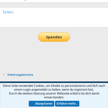
Teilen
E-Mail
Link
Spenden
Erfahrungsberichte
Default-Theme
Diese Seite verwendet Cookies, um Inhalte zu personalisieren und dich nach
einem Login angemeldet zu halten, wenn du registriert bist.
Nutzungsbedingungen
Datenschutz
Hilfe und Impressum
Start
Durch die weitere Nutzung unserer Webseite erklärst du dich damit
R
einverstanden.
S
S
Akzeptieren
Erfahre mehr...
®
Community platform by XenForo
© 2010-2026 XenForo Ltd.