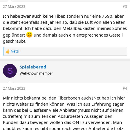
n
27 März 2023
#3
e
n
Ich habe zwar auch keine Fiber, sondern nur eine 7590, aber
:
die steht ebenfalls seit Jahren so, daß sie Luft von allen Seiten
bekommt. Ich habe dazu den Metallbaukasten meines Sohnes
geplündert
und damals auch ein entsprechendes Gestell
geschraubt.
Netzi
R
e
a
Spielebernd
k
S
t
Well-known member
i
o
n
27 März 2023
#4
e
n
Mir nichts bekannt bei den Fiberboxen auch INet hab ich hier
:
nichts weiter zu finden können. Was ich aus Erfahrung sagen
kann das bei Glasfaser viele Anbieter (muss nicht auf deinen
zutreffen) mit zum Teil den Absurdesten Aussagen den
Kunden dazu bewegen wollen das ONT zu verwenden. Man
glaubt es kaum es gibt sogar nach wie vor Anbieter die trotz