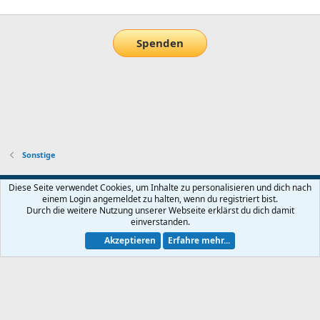
Spenden
Sonstige
Default-Theme
Diese Seite verwendet Cookies, um Inhalte zu personalisieren und dich nach
einem Login angemeldet zu halten, wenn du registriert bist.
Nutzungsbedingungen
Datenschutz
Hilfe und Impressum
Start
Durch die weitere Nutzung unserer Webseite erklärst du dich damit
R
einverstanden.
S
S
Akzeptieren
Erfahre mehr...
®
Community platform by XenForo
© 2010-2026 XenForo Ltd.