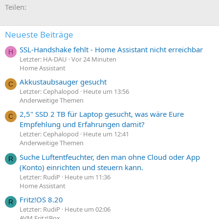
E-Mail
Link
Teilen:
Neueste Beiträge
SSL-Handshake fehlt - Home Assistant nicht erreichbar
H
Letzter: HA-DAU
Vor 24 Minuten
Home Assistant
Akkustaubsauger gesucht
C
Letzter: Cephalopod
Heute um 13:56
Anderweitige Themen
2,5" SSD 2 TB für Laptop gesucht, was wäre Eure
C
Empfehlung und Erfahrungen damit?
Letzter: Cephalopod
Heute um 12:41
Anderweitige Themen
Suche Luftentfeuchter, den man ohne Cloud oder App
R
(Konto) einrichten und steuern kann.
Letzter: RudiP
Heute um 11:36
Home Assistant
Fritz!OS 8.20
R
Letzter: RudiP
Heute um 02:06
AVM Fritz!Box