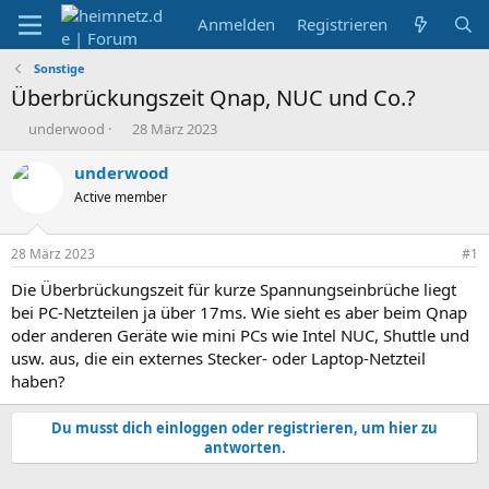
Anmelden
Registrieren
Sonstige
Überbrückungszeit Qnap, NUC und Co.?
E
E
underwood
28 März 2023
r
r
s
s
underwood
t
t
Active member
e
e
l
l
l
l
28 März 2023
#1
e
t
r
a
Die Überbrückungszeit für kurze Spannungseinbrüche liegt
m
bei PC-Netzteilen ja über 17ms. Wie sieht es aber beim Qnap
oder anderen Geräte wie mini PCs wie Intel NUC, Shuttle und
usw. aus, die ein externes Stecker- oder Laptop-Netzteil
haben?
Du musst dich einloggen oder registrieren, um hier zu
antworten.