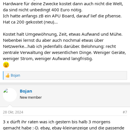
Hardware für deine Zwecke kostet dann auch nicht die Welt,
da sind nicht unbedingt 400 Euro nötig.
Ich hatte anfangs zB ein APU Board, darauf lief die pfsense.
Hat ca 200 gekostet (neu)...
Kostet halt Umgewöhnung, Zeit, etwas Aufwand und Mühe.
Nebenbei lernst du aber auch nochmal etwas über
Netzwerke...hab ich jedenfalls darüber. Belohnung: recht
zentrale Verwaltung der wesentlichen Dinge. Weniger Geräte,
weniger Strom, weniger Aufwand langfristig.
Bojan
R
e
a
Bojan
k
t
New member
i
o
n
28 Okt. 2024
#7
e
n
3 x dürft ihr raten was ich gestern bis halb 3 morgens
:
gemacht habe :-D. ebay, ebay-kleinanzeige und die passende