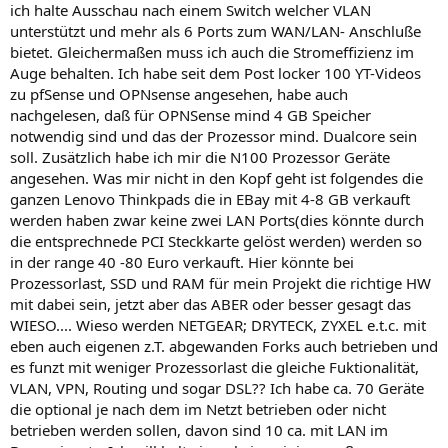
ich halte Ausschau nach einem Switch welcher VLAN
unterstützt und mehr als 6 Ports zum WAN/LAN- Anschluße
bietet. Gleichermaßen muss ich auch die Stromeffizienz im
Auge behalten. Ich habe seit dem Post locker 100 YT-Videos
zu pfSense und OPNsense angesehen, habe auch
nachgelesen, daß für OPNSense mind 4 GB Speicher
notwendig sind und das der Prozessor mind. Dualcore sein
soll. Zusätzlich habe ich mir die N100 Prozessor Geräte
angesehen. Was mir nicht in den Kopf geht ist folgendes die
ganzen Lenovo Thinkpads die in EBay mit 4-8 GB verkauft
werden haben zwar keine zwei LAN Ports(dies könnte durch
die entsprechnede PCI Steckkarte gelöst werden) werden so
in der range 40 -80 Euro verkauft. Hier könnte bei
Prozessorlast, SSD und RAM für mein Projekt die richtige HW
mit dabei sein, jetzt aber das ABER oder besser gesagt das
WIESO.... Wieso werden NETGEAR; DRYTECK, ZYXEL e.t.c. mit
eben auch eigenen z.T. abgewanden Forks auch betrieben und
es funzt mit weniger Prozessorlast die gleiche Fuktionalität,
VLAN, VPN, Routing und sogar DSL?? Ich habe ca. 70 Geräte
die optional je nach dem im Netzt betrieben oder nicht
betrieben werden sollen, davon sind 10 ca. mit LAN im