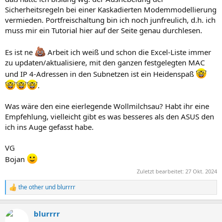
Sicherheitsregeln bei einer Kaskadierten Modemmodellierung
vermieden. Portfreischaltung bin ich noch junfreulich, d.h. ich
muss mir ein Tutorial hier auf der Seite genau durchlesen.
Es ist ne
Arbeit ich weiß und schon die Excel-Liste immer
zu updaten/aktualisiere, mit den ganzen festgelegten MAC
und IP 4-Adressen in den Subnetzen ist ein Heidenspaß
.
Was wäre den eine eierlegende Wollmilchsau? Habt ihr eine
Empfehlung, vielleicht gibt es was besseres als den ASUS den
ich ins Auge gefasst habe.
VG
Bojan
Zuletzt bearbeitet:
27 Okt. 2024
the other
und
blurrrr
R
e
a
blurrrr
k
t