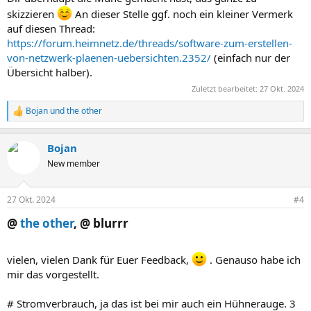
skizzieren
An dieser Stelle ggf. noch ein kleiner Vermerk
auf diesen Thread:
https://forum.heimnetz.de/threads/software-zum-erstellen-
von-netzwerk-plaenen-uebersichten.2352/
(einfach nur der
Übersicht halber).
Zuletzt bearbeitet:
27 Okt. 2024
Bojan
und
the other
R
e
a
Bojan
k
t
New member
i
o
n
27 Okt. 2024
#4
e
n
@
the other
, @ blurrr​
:
vielen, vielen Dank für Euer Feedback,
. Genauso habe ich
mir das vorgestellt.
# Stromverbrauch, ja das ist bei mir auch ein Hühnerauge. 3