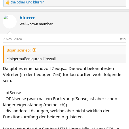
the other
und
blurrrr
R
e
a
blurrrr
k
t
Well-known member
i
o
n
7 Nov. 2024
#15
e
n
Bojan schrieb:
:
einigermaßen guten Firewall
Da gibt es eine handvoll Zeugs... Die wohl bekanntesten
Vetreter (in der heutigen Zeit) für lau dürften wohl folgende
sein:
- pfSense
- OPNsense (war mal ein Fork von pfSense, ist aber schon
länger eigenständig (meine ich))
- div. andere Lösungen, welche aber nicht wirklich den
Funktionsumfang der beiden o.g. bieten
Ich privat nutze die Sophos UTM Home (die ist aber EOL in