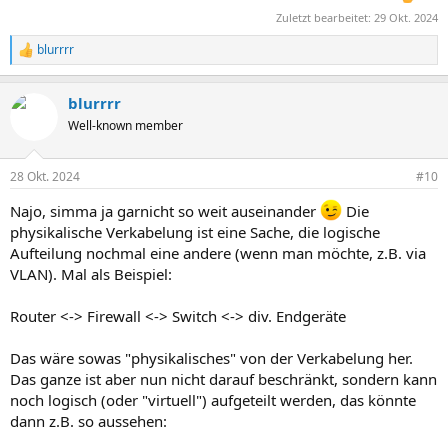
Zuletzt bearbeitet:
29 Okt. 2024
blurrrr
R
e
a
blurrrr
k
t
Well-known member
i
o
n
28 Okt. 2024
#10
e
n
Najo, simma ja garnicht so weit auseinander
Die
:
physikalische Verkabelung ist eine Sache, die logische
Aufteilung nochmal eine andere (wenn man möchte, z.B. via
VLAN). Mal als Beispiel:
Router <-> Firewall <-> Switch <-> div. Endgeräte
Das wäre sowas "physikalisches" von der Verkabelung her.
Das ganze ist aber nun nicht darauf beschränkt, sondern kann
noch logisch (oder "virtuell") aufgeteilt werden, das könnte
dann z.B. so aussehen: