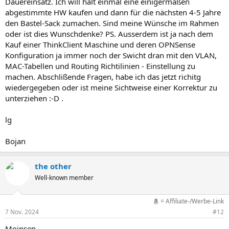
Dauereinsatz. Ich will halt einmal eine einigermaßen
abgestimmte HW kaufen und dann für die nächsten 4-5 Jahre
den Bastel-Sack zumachen. Sind meine Wünsche im Rahmen
oder ist dies Wunschdenke? PS. Ausserdem ist ja nach dem
Kauf einer ThinkClient Maschine und deren OPNSense
Konfiguration ja immer noch der Swicht dran mit den VLAN,
MAC-Tabellen und Routing Richtilinien - Einstellung zu
machen. Abschlißende Fragen, habe ich das jetzt richitg
wiedergegeben oder ist meine Sichtweise einer Korrektur zu
unterziehen :-D .
lg
Bojan
the other
Well-known member
= Affiliate-/Werbe-Link
7 Nov. 2024
#12
Moinsen,