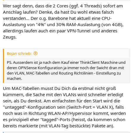
Wer sagt denn, dass die 2 Cores (ggf. 4 Threads) sofort am
Anschlag laufen? Denke, da hast Du wohl etwas falsch
verstanden... Der o.g. Barebone hat aktuell eine CPU-
Auslastung von "4%" und 30% RAM-Auslastung (von 4GB),
allerdings laufen auch ein paar VPN-Tunnel und anderes
Zeugs.
Bojan schrieb:
PS. Ausserdem ist ja nach dem Kauf einer ThinkClient Maschine und
deren OPNSense Konfiguration ja immer noch der Swicht dran mit
den VLAN, MAC-Tabellen und Routing Richtilinien - Einstellung zu
machen.
Um MAC-Tabellen musst Du Dich da erstmal nicht groß
kümmern, die Sache mit den VLANs wird schneller erledigt
sein, als Du denkst. Am einfachsten für den Start wird die
"untagged"-Konfiguration sein (Switch-Port = VLAN X), falls
noch was in Richtung WLAN-AP/Hypervisor kommt, werden
es prinzipiell eher "tagged"-Ports (heisst, da kommen schon
bereits markierte (mit VLAN-Tag bestückte) Pakete an).