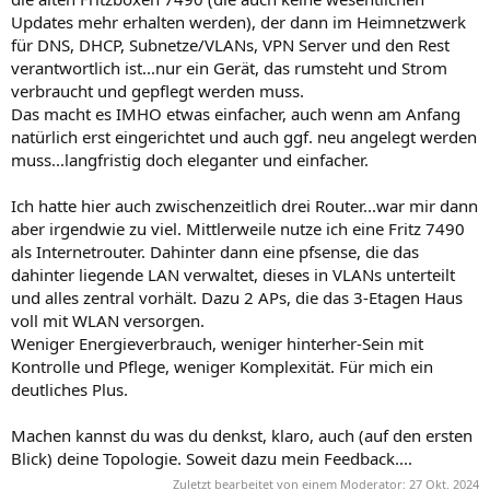
Updates mehr erhalten werden), der dann im Heimnetzwerk
für DNS, DHCP, Subnetze/VLANs, VPN Server und den Rest
verantwortlich ist...nur ein Gerät, das rumsteht und Strom
verbraucht und gepflegt werden muss.
Das macht es IMHO etwas einfacher, auch wenn am Anfang
natürlich erst eingerichtet und auch ggf. neu angelegt werden
muss...langfristig doch eleganter und einfacher.
Ich hatte hier auch zwischenzeitlich drei Router...war mir dann
aber irgendwie zu viel. Mittlerweile nutze ich eine Fritz 7490
als Internetrouter. Dahinter dann eine pfsense, die das
dahinter liegende LAN verwaltet, dieses in VLANs unterteilt
und alles zentral vorhält. Dazu 2 APs, die das 3-Etagen Haus
voll mit WLAN versorgen.
Weniger Energieverbrauch, weniger hinterher-Sein mit
Kontrolle und Pflege, weniger Komplexität. Für mich ein
deutliches Plus.
Machen kannst du was du denkst, klaro, auch (auf den ersten
Blick) deine Topologie. Soweit dazu mein Feedback....
Zuletzt bearbeitet von einem Moderator:
27 Okt. 2024