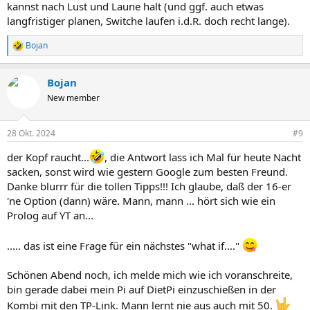
kannst nach Lust und Laune halt (und ggf. auch etwas
langfristiger planen, Switche laufen i.d.R. doch recht lange).
Bojan
R
e
a
Bojan
k
t
New member
i
o
n
28 Okt. 2024
#9
e
n
der Kopf raucht...
, die Antwort lass ich Mal für heute Nacht
:
sacken, sonst wird wie gestern Google zum besten Freund.
Danke blurrr für die tollen Tipps!!! Ich glaube, daß der 16-er
'ne Option (dann) wäre. Mann, mann ... hört sich wie ein
Prolog auf YT an...
..... das ist eine Frage für ein nächstes "what if...."
Schönen Abend noch, ich melde mich wie ich voranschreite,
bin gerade dabei mein Pi auf DietPi einzuschießen in der
Kombi mit den TP-Link. Mann lernt nie aus auch mit 50.