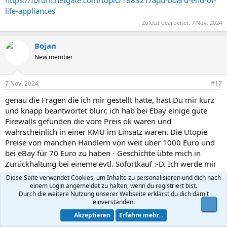
life-appliances
Zuletzt bearbeitet:
7 Nov. 2024
Bojan
New member
7 Nov. 2024
#17
genau die Fragen die ich mir gestellt hatte, hast Du mir kurz
und knapp beantwortet blurr, ich hab bei Ebay einige gute
Firewalls gefunden die vom Preis ok waren und
wahrscheinlich in einer KMU im Einsatz waren. Die Utopie
Preise von manchen Händlern von weit über 1000 Euro und
bei eBay für 70 Euro zu haben - Geschichte übte mich in
Zurückhaltung bei eineme evtl. Sofortkauf :-D. Ich werde mir
noch ein wenig hierzu Gedanken machen, noch mehr
Diese Seite verwendet Cookies, um Inhalte zu personalisieren und dich nach
dazulernen und mir am WE erstmal OPNSense auf einen alten
einem Login angemeldet zu halten, wenn du registriert bist.
Durch die weitere Nutzung unserer Webseite erklärst du dich damit
Lap installieren um erste Gehversuche zu machen um meinen
einverstanden.
Obe
echten Bedarf erstmal zu ermitteln, denn das Thema habe ich
Akzeptieren
Erfahre mehr...
deutlich unterschätzt, das ist so als wenn einer zu dir kommt