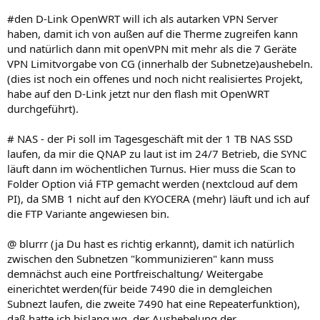
#den D-Link OpenWRT will ich als autarken VPN Server
haben, damit ich von außen auf die Therme zugreifen kann
und natürlich dann mit openVPN mit mehr als die 7 Geräte
VPN Limitvorgabe von CG (innerhalb der Subnetze)aushebeln.
(dies ist noch ein offenes und noch nicht realisiertes Projekt,
habe auf den D-Link jetzt nur den flash mit OpenWRT
durchgeführt).
# NAS - der Pi soll im Tagesgeschäft mit der 1 TB NAS SSD
laufen, da mir die QNAP zu laut ist im 24/7 Betrieb, die SYNC
läuft dann im wöchentlichen Turnus. Hier muss die Scan to
Folder Option viá FTP gemacht werden (nextcloud auf dem
PI), da SMB 1 nicht auf den KYOCERA (mehr) läuft und ich auf
die FTP Variante angewiesen bin.
@ blurrr (ja Du hast es richtig erkannt), damit ich natürlich
zwischen den Subnetzen "kommunizieren" kann muss
demnächst auch eine Portfreischaltung/ Weitergabe
einerichtet werden(für beide 7490 die in demgleichen
Subnezt laufen, die zweite 7490 hat eine Repeaterfunktion),
daß hatte ich bislang wg. der Aushebelung der