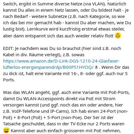
Switch, ergibt in Summe diverse Netze (via VLAN). Natürlich
kannst Du alles in einem Netz lassen, oder Du bildest halt - je
nach Bedarf - weitere Subnetze (z.B. nach Kategorie, so wie
ich das bei mir gemacht hab - kannst Du aber machen, wie Du
lustig bist). Lernkurve wird kurzfristig erstmal etwas steiler,
aber dann entspannt sich das auch wieder relativ flott
EDIT: Je nachdem was Du so brauchst (hier sind z.B. noch
Kabel in div. Räume verlegt), z.B. sowas
https://www.amazon.de/D-Link-DGS-1210-24-Glasfaser-
lüfterlos-energiesparend/dp/B00PS1HYOQ/
. Wenn Dir das
zu dick ist, halt eine Variante mit 16-, 8- oder ggf. auch nur 5
Ports.
Was das WLAN angeht, ggf. auch eine Variante mit PoE-Ports,
damit Du WLAN-Accesspoints direkt via PoE mit Strom
versorgen kannst (und ggf. noch das ein oder andere, hier
z.B. VoIP-Telefone und IP-Cams). Ich hab einen 24-Port (non-
PoE) + 8-Port (PoE) + 5-Port (non-Poe). Der 5er ist der
Tatsache geschuldet, dass in der TV-Ecke nur 2 Ports waren
Kannst aber auch einfach grösseren mit PoE nehmen,