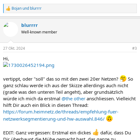
Bojan
und
blurrrr
R
e
a
blurrrr
k
t
Well-known member
i
o
n
27 Okt. 2024
#3
e
n
Hi,
:
vertippt, oder "soll" das so mit den zwei 20er Netzen?
So
ganz schlau werde ich aus der Skizze allerdings auch nicht
(grade was den unteren Teil angeht), aber grundsätzlich
würde ich mich da erstmal
@the other
anschliessen. Vielleicht
hilft Dir auch ein Blick in diesen Thread:
https://forum.heimnetz.de/threads/empfehlung-fuer-
netzwerksegmentierung-und-hw-auswahl.846/
EDIT: Ganz vergessen: Erstmal ein dickes
dafür, dass Du
Dir überhaupt die Mühe gemacht hast, das ganze zu