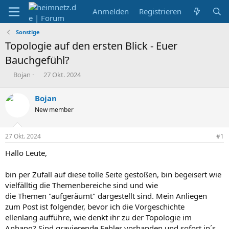
Anmelden
Registrieren
Sonstige
Topologie auf den ersten Blick - Euer
Bauchgefühl?
E
E
Bojan
27 Okt. 2024
r
r
s
s
Bojan
t
t
New member
e
e
l
l
l
l
27 Okt. 2024
#1
e
t
r
a
Hallo Leute,
m
bin per Zufall auf diese tolle Seite gestoßen, bin begeisert wie
vielfälltig die Themenbereiche sind und wie
die Themen "aufgeräumt" dargestellt sind. Mein Anliegen
zum Post ist folgender, bevor ich die Vorgeschichte
ellenlang aufführe, wie denkt ihr zu der Topologie im
Anhang? Sind gravierende Fehler vorhanden und sofort in´s