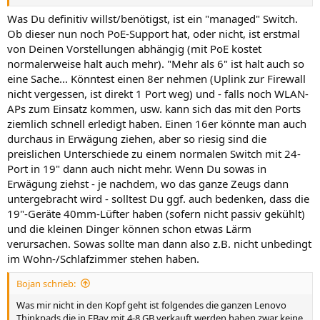
Was Du definitiv willst/benötigst, ist ein "managed" Switch.
Ob dieser nun noch PoE-Support hat, oder nicht, ist erstmal
von Deinen Vorstellungen abhängig (mit PoE kostet
normalerweise halt auch mehr). "Mehr als 6" ist halt auch so
eine Sache... Könntest einen 8er nehmen (Uplink zur Firewall
nicht vergessen, ist direkt 1 Port weg) und - falls noch WLAN-
APs zum Einsatz kommen, usw. kann sich das mit den Ports
ziemlich schnell erledigt haben. Einen 16er könnte man auch
durchaus in Erwägung ziehen, aber so riesig sind die
preislichen Unterschiede zu einem normalen Switch mit 24-
Port in 19" dann auch nicht mehr. Wenn Du sowas in
Erwägung ziehst - je nachdem, wo das ganze Zeugs dann
untergebracht wird - solltest Du ggf. auch bedenken, dass die
19"-Geräte 40mm-Lüfter haben (sofern nicht passiv gekühlt)
und die kleinen Dinger können schon etwas Lärm
verursachen. Sowas sollte man dann also z.B. nicht unbedingt
im Wohn-/Schlafzimmer stehen haben.
Bojan schrieb:
Was mir nicht in den Kopf geht ist folgendes die ganzen Lenovo
Thinkpads die in EBay mit 4-8 GB verkauft werden haben zwar keine