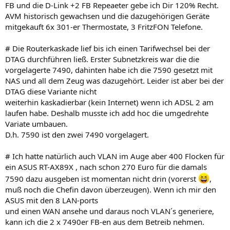
FB und die D-Link +2 FB Repeaeter gebe ich Dir 120% Recht.
AVM historisch gewachsen und die dazugehörigen Geräte
mitgekauft 6x 301-er Thermostate, 3 FritzFON Telefone.
# Die Routerkaskade lief bis ich einen Tarifwechsel bei der
DTAG durchführen ließ. Erster Subnetzkreis war die die
vorgelagerte 7490, dahinten habe ich die 7590 gesetzt mit
NAS und all dem Zeug was dazugehört. Leider ist aber bei der
DTAG diese Variante nicht
weiterhin kaskadierbar (kein Internet) wenn ich ADSL 2 am
laufen habe. Deshalb musste ich add hoc die umgedrehte
Variate umbauen.
D.h. 7590 ist den zwei 7490 vorgelagert.
# Ich hatte natürlich auch VLAN im Auge aber 400 Flocken für
ein ASUS RT-AX89X , nach schon 270 Euro für die damals
7590 dazu ausgeben ist momentan nicht drin (vorerst
,
muß noch die Chefin davon überzeugen). Wenn ich mir den
ASUS mit den 8 LAN-ports
und einen WAN ansehe und daraus noch VLAN´s generiere,
kann ich die 2 x 7490er FB-en aus dem Betreib nehmen.