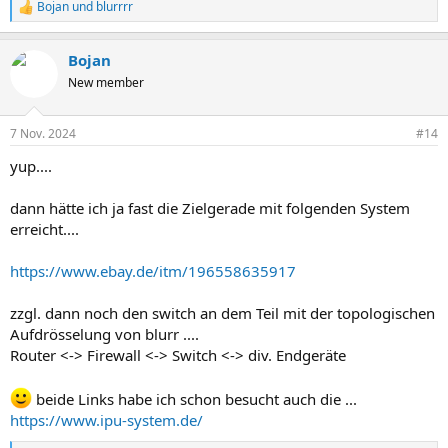
Bojan
und
blurrrr
R
e
a
Bojan
k
t
New member
i
o
n
7 Nov. 2024
#14
e
n
yup....
:
dann hätte ich ja fast die Zielgerade mit folgenden System
erreicht....
https://www.ebay.de/itm/196558635917
zzgl. dann noch den switch an dem Teil mit der topologischen
Aufdrösselung von blurr ....
Router <-> Firewall <-> Switch <-> div. Endgeräte
beide Links habe ich schon besucht auch die ...
https://www.ipu-system.de/