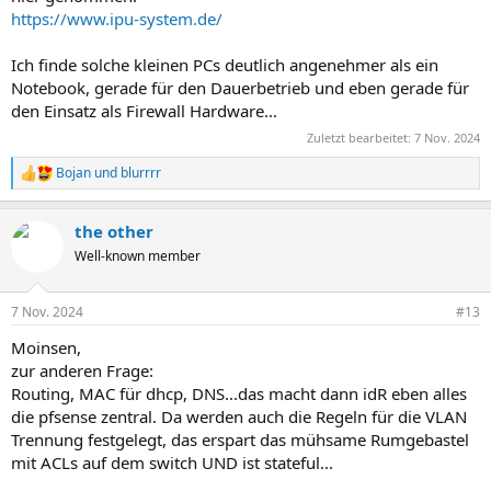
https://www.ipu-system.de/
Ich finde solche kleinen PCs deutlich angenehmer als ein
Notebook, gerade für den Dauerbetrieb und eben gerade für
den Einsatz als Firewall Hardware...
Zuletzt bearbeitet:
7 Nov. 2024
Bojan
und
blurrrr
R
e
a
the other
k
t
Well-known member
i
o
n
7 Nov. 2024
#13
e
n
Moinsen,
:
zur anderen Frage:
Routing, MAC für dhcp, DNS...das macht dann idR eben alles
die pfsense zentral. Da werden auch die Regeln für die VLAN
Trennung festgelegt, das erspart das mühsame Rumgebastel
mit ACLs auf dem switch UND ist stateful...