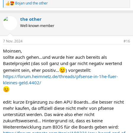
Bojan
und
the other
R
e
a
the other
k
t
Well-known member
i
o
n
7 Nov. 2024
#16
e
n
Moinsen,
:
sollte auch gehen...und wurde hier auch bereits als
Bastelprojekt (das soll ganz und gar nicht negativ wertend
gemeint sein, eher positiv...
) vorgestellt:
https://forum.heimnetz.de/threads/pfsense-in-1he-fuer-
kleines-geld.4402/
edit: kurze Ergänzung zu den APU Boards...die besser nicht
mehr kaufen, da offiziell diese nicht mehr von pfsense
unterstützt werden. Das wäre also eher nicht
zukunftsweisend... Hintergrund ist, dass es keine
Weiterentwicklung zum BIOS für die Boards geben wird:
https://forum.netgate.com/topic/188321/apu-board-end-of-