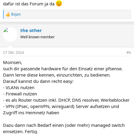
dafür ist das Forum ja da
Bojan
R
e
a
the other
k
t
Well-known member
i
o
n
27 Okt. 2024
#6
e
n
Moinsen,
:
such dir passende hardware für den Einsatz einer pfsense.
Dann lerne diese kennen, einzurichten, zu bedienen.
Darauf kannst du dann recht easy:
- VLANs nutzen
- Firewall nutzen
- es als Router nutzen inkl. DHCP, DNS resolver, Werbeblocker
- VPN (IPsec, openVPN, wireguard) Server aufsetzen und
Zugriff ins Heimnetz haben
Dazu dann nach Bedarf einen (oder mehr) managed switch
einsetzen. Fertig.