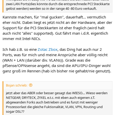
zwei LAN Ports(dies könnte durch die entsprechnede PCI Steckkarte
gelöst werden) werden so in der range 40 -80 Euro verkauft.
Kannste machen, für "mal gucken", dauerhaft... vermutlich
eher nicht. Dabei liegt es jetzt nicht an der Hardware, aber der
Support für die PCI-Steckkarten ist eher fraglich (wird halt
auch nicht "alles" supported). Gut fährt man i.d.R. eigentlich
immer mit Intel-NICs.
Ich hab z.B. so eine
Zotac Zbox
, das Ding hat auch nur 2
Ports, was für mich und meine Ansprüche aber völlig reicht
(WAN + LAN (darüber div. VLANs)). Grade was die
pfSense/OPNsense angeht, da sind die APU/IPU-Dinger wohl
ganz groß im Rennen (hab ich bisher nie gehabt/nie genutzt).
Bojan schrieb:
jetzt aber das ABER oder besser gesagt das WIESO.... Wieso werden
NETGEAR; DRYTECK, ZYXEL e.t.c. mit eben auch eigenen z.T.
abgewanden Forks auch betrieben und es funzt mit weniger
Prozessorlast die gleiche Fuktionalität, VLAN, VPN, Routing und
sogar DSL??