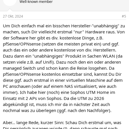
Well-known member
i
o
n
27 Okt. 2024
#5
e
n
Um Dich einfach mal ein bisschen Hersteller-"unabhängig" zu
:
machen, such Dir vielleicht erstmal "nur" Hardware raus. Von
der Software her gibt es div. kostenlose Dinge, z.B.
pfSense/OPNsense (setzen die meisten privat ein) und ggf.
auch das ein oder andere kostenlose von div. Herstellern.
Dazu dann ein "unabhängiges" Produkt in Sachen WLAN (da
setzen viele z.B. auf Unifi). Dazu noch den ein oder anderen
managed Switch und schon kann die Reise losgehen. Da
pfSense/OPNsense kostenlos einsetzbar sind, kannst Du Dir
diese ggf. auch erstmal in einer virtuellen Maschine auf dem
PC anschauen (oder auf einem NAS virtualisiert, wie auch
immer). Ich habe hier (noch) eine Sophos UTM Home im
Einsatz mit 2 APs von Sophos. Da die UTM zu 2026
abgekündigt ist, muss ich mir da in nächster Zeit auch
nochmal was zu überlegen (ggf. nach den Nachfolger).
Aber... lange Rede, kurzer Sinn: Schau Dich erstmal um, was
Dir persönlich zusagen würde (!), dann schauste mal nach