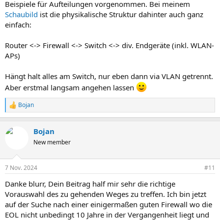
Beispiele für Aufteilungen vorgenommen. Bei meinem
Schaubild
ist die physikalische Struktur dahinter auch ganz
einfach:
Router <-> Firewall <-> Switch <-> div. Endgeräte (inkl. WLAN-
APs)
Hängt halt alles am Switch, nur eben dann via VLAN getrennt.
Aber erstmal langsam angehen lassen
Bojan
R
e
a
Bojan
k
t
New member
i
o
n
7 Nov. 2024
#11
e
n
Danke blurr, Dein Beitrag half mir sehr die richtige
:
Vorauswahl des zu gehenden Weges zu treffen. Ich bin jetzt
auf der Suche nach einer einigermaßen guten Firewall wo die
EOL nicht unbedingt 10 Jahre in der Vergangenheit liegt und