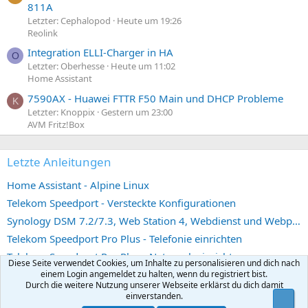
811A
Letzter: Cephalopod
Heute um 19:26
Reolink
Integration ELLI-Charger in HA
O
Letzter: Oberhesse
Heute um 11:02
Home Assistant
7590AX - Huawei FTTR F50 Main und DHCP Probleme
K
Letzter: Knoppix
Gestern um 23:00
AVM Fritz!Box
Letzte Anleitungen
Home Assistant - Alpine Linux
Telekom Speedport - Versteckte Konfigurationen
Synology DSM 7.2/7.3, Web Station 4, Webdienst und Webportal erstellen (ehemals vHost)
Telekom Speedport Pro Plus - Telefonie einrichten
Telekom Speedport Pro Plus - Netzwerk einrichten
Diese Seite verwendet Cookies, um Inhalte zu personalisieren und dich nach
einem Login angemeldet zu halten, wenn du registriert bist.
Durch die weitere Nutzung unserer Webseite erklärst du dich damit
einverstanden.
Statistik des Forums
Obe