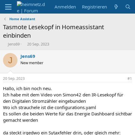
Anmelden
Registrieren
Home Assistant
Tasmote Lesekopf in Homeassistant
einbinden
E
E
Jens69
20 Sep. 2023
r
r
s
s
Jens69
J
t
t
New member
e
e
l
l
l
l
20 Sep. 2023
#1
e
t
r
a
Hallo, ich bin noch neu.
m
Ich habe mit dem Video von Simon42 den IR-Lesekopf für
den Digitalen Stromzähler eingebunden
Wo ich strauchele ist die configurations.yaml
Es sollen die beiden Werte für das Energie Dashboard sichtbar
gemacht werden
da steckt irgedwo ein Sytaxfehler drin, oder gleich mehr: