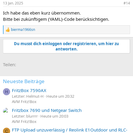
13 Jan. 2025
#14
Ich habe das eben kurz übernommen.
Bitte bei zukünftigem (YAML)-Code berücksichtigen.
bierma1966sn
R
e
a
Du musst dich einloggen oder registrieren, um hier zu
k
antworten.
t
i
o
E-Mail
Link
Teilen:
n
e
n
:
Neueste Beiträge
FritzBox 7590AX
H
Letzter: Helmut-H
Heute um 20:32
AVM Fritz!Box
Fritzbox 7690 und Netgear Switch
Letzter: blurrrr
Heute um 20:03
AVM Fritz!Box
FTP Upload unzuverlässig / Reolink E1Outdoor und RLC-
C