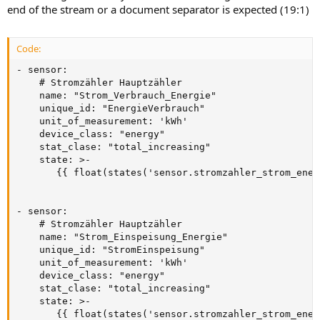
end of the stream or a document separator is expected (19:1)
Code:
- sensor: 

    # Stromzähler Hauptzähler 

    name: "Strom_Verbrauch_Energie"

    unique_id: "EnergieVerbrauch"

    unit_of_measurement: 'kWh'

    device_class: "energy"

    stat_clase: "total_increasing"

    state: >- 

       {{ float(states('sensor.stromzahler_strom_ener
- sensor: 

    # Stromzähler Hauptzähler 

    name: "Strom_Einspeisung_Energie"

    unique_id: "StromEinspeisung"

    unit_of_measurement: 'kWh'

    device_class: "energy"

    stat_clase: "total_increasing"

    state: >- 

       {{ float(states('sensor.stromzahler_strom_ener