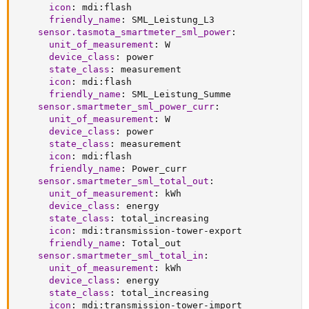
icon
:
 mdi
:
flash

friendly_name
:
 SML_Leistung_L3

sensor.tasmota_smartmeter_sml_power
:
unit_of_measurement
:
 W

device_class
:
 power

state_class
:
 measurement

icon
:
 mdi
:
flash

friendly_name
:
 SML_Leistung_Summe

sensor.smartmeter_sml_power_curr
:
unit_of_measurement
:
 W

device_class
:
 power

state_class
:
 measurement

icon
:
 mdi
:
flash

friendly_name
:
 Power_curr

sensor.smartmeter_sml_total_out
:
unit_of_measurement
:
 kWh

device_class
:
 energy

state_class
:
 total_increasing

icon
:
 mdi
:
transmission
-
tower
-
export

friendly_name
:
 Total_out   

sensor.smartmeter_sml_total_in
:
unit_of_measurement
:
 kWh

device_class
:
 energy

state_class
:
 total_increasing

icon
:
 mdi
:
transmission
-
tower
-
import
