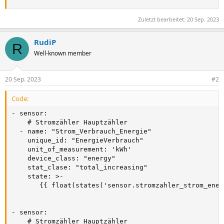
Zuletzt bearbeitet:
20 Sep. 2023
RudiP
R
Well-known member
20 Sep. 2023
#2
Code:
- sensor:

    # Stromzähler Hauptzähler

  - name: "Strom_Verbrauch_Energie"

    unique_id: "EnergieVerbrauch"

    unit_of_measurement: 'kWh'

    device_class: "energy"

    stat_clase: "total_increasing"

    state: >-

       {{ float(states('sensor.stromzahler_strom_ener
- sensor:

    # Stromzähler Hauptzähler
