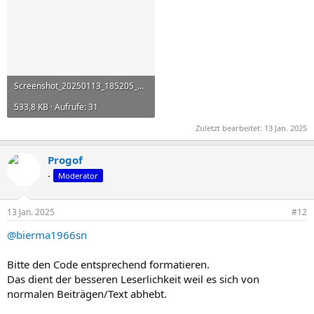
Screenshot_20250113_185205_HTML Viewer.jpg
533,8 KB · Aufrufe: 31
Zuletzt bearbeitet:
13 Jan. 2025
Progof
-
Moderator
13 Jan. 2025
#12
@bierma1966sn
Bitte den Code entsprechend formatieren.
Das dient der besseren Leserlichkeit weil es sich von
normalen Beiträgen/Text abhebt.