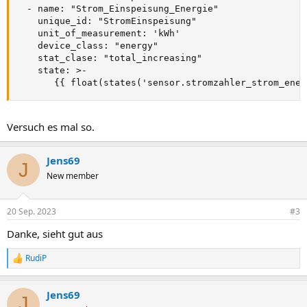
  - name: "Strom_Einspeisung_Energie"

    unique_id: "StromEinspeisung"

    unit_of_measurement: 'kWh'

    device_class: "energy"

    stat_clase: "total_increasing"

    state: >-

       {{ float(states('sensor.stromzahler_strom_ener
Versuch es mal so.
Jens69
J
New member
20 Sep. 2023
#3
Danke, sieht gut aus
RudiP
R
e
a
Jens69
k
J
t