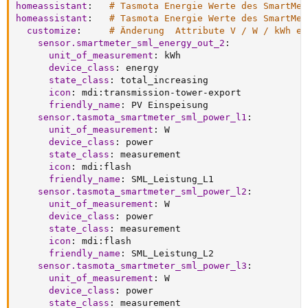
homeassistant
:
# Tasmota Energie Werte des SmartMet
homeassistant
:
# Tasmota Energie Werte des SmartMet
customize
:
# Änderung  Attribute V / W / kWh er
sensor.smartmeter_sml_energy_out_2
:
unit_of_measurement
:
 kWh

device_class
:
 energy

state_class
:
 total_increasing

icon
:
 mdi
:
transmission
-
tower
-
export

friendly_name
:
 PV Einspeisung

sensor.tasmota_smartmeter_sml_power_l1
:
unit_of_measurement
:
 W

device_class
:
 power

state_class
:
 measurement

icon
:
 mdi
:
flash

friendly_name
:
 SML_Leistung_L1

sensor.tasmota_smartmeter_sml_power_l2
:
unit_of_measurement
:
 W

device_class
:
 power

state_class
:
 measurement

icon
:
 mdi
:
flash

friendly_name
:
 SML_Leistung_L2

sensor.tasmota_smartmeter_sml_power_l3
:
unit_of_measurement
:
 W

device_class
:
 power

state_class
:
 measurement
