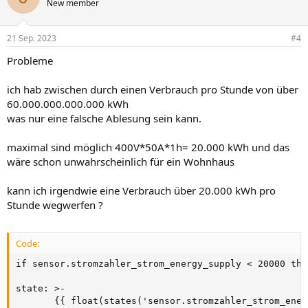
New member
i
o
n
21 Sep. 2023
#4
e
n
Probleme
:
ich hab zwischen durch einen Verbrauch pro Stunde von über
60.000.000.000.000 kWh
was nur eine falsche Ablesung sein kann.
maximal sind möglich 400V*50A*1h= 20.000 kWh und das
wäre schon unwahrscheinlich für ein Wohnhaus
kann ich irgendwie eine Verbrauch über 20.000 kWh pro
Stunde wegwerfen ?
Code:
if sensor.stromzahler_strom_energy_supply < 20000 then
state: >-

       {{ float(states('sensor.stromzahler_strom_ener