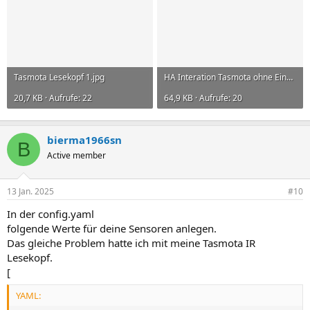
Tasmota Lesekopf 1.jpg
HA Interation Tasmota ohne Einheit.JPG
20,7 KB · Aufrufe: 22
64,9 KB · Aufrufe: 20
bierma1966sn
B
Active member
13 Jan. 2025
#10
In der config.yaml
folgende Werte für deine Sensoren anlegen.
Das gleiche Problem hatte ich mit meine Tasmota IR
Lesekopf.
[
YAML: