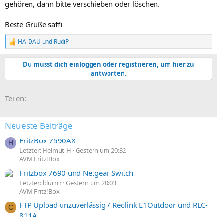
gehören, dann bitte verschieben oder löschen.
Beste Grüße saffi
HA-DAU
und
RudiP
R
e
a
Du musst dich einloggen oder registrieren, um hier zu
k
antworten.
t
i
o
E-Mail
Link
Teilen:
n
e
n
:
Neueste Beiträge
FritzBox 7590AX
H
Letzter: Helmut-H
Gestern um 20:32
AVM Fritz!Box
Fritzbox 7690 und Netgear Switch
Letzter: blurrrr
Gestern um 20:03
AVM Fritz!Box
FTP Upload unzuverlässig / Reolink E1Outdoor und RLC-
C
811A