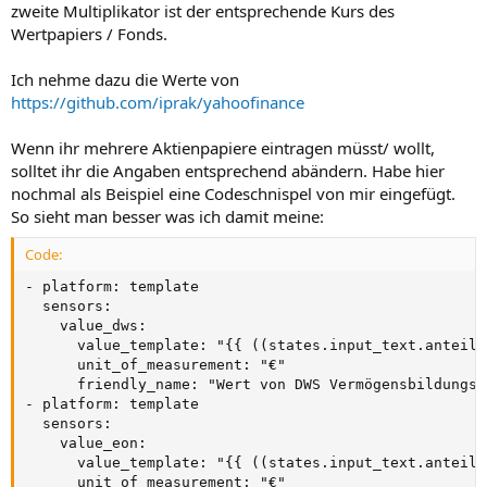
zweite Multiplikator ist der entsprechende Kurs des
Wertpapiers / Fonds.
Ich nehme dazu die Werte von
https://github.com/iprak/yahoofinance
Wenn ihr mehrere Aktienpapiere eintragen müsst/ wollt,
solltet ihr die Angaben entsprechend abändern. Habe hier
nochmal als Beispiel eine Codeschnispel von mir eingefügt.
So sieht man besser was ich damit meine:
Code:
- platform: template

  sensors:

    value_dws:

      value_template: "{{ ((states.input_text.anteile
      unit_of_measurement: "€"

      friendly_name: "Wert von DWS Vermögensbildungsfo
- platform: template

  sensors:

    value_eon:

      value_template: "{{ ((states.input_text.anteile
      unit_of_measurement: "€"
