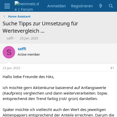
Anmelden
Registrieren
Home Assistant
Suche Tipps zur Umsetzung für
Wertevergleich ...
E
E
saffi
23 Jan. 2025
r
r
s
s
saffi
S
t
t
Active member
e
e
l
l
l
l
23 Jan. 2025
#1
e
t
r
a
Hallo liebe Freunde des HAs,
m
ich möchte gern Aktienkurse basierend auf Anfangswerte
(Kaufpreis) vergleichen und dann weiterverarbeiten. bspw.
entsprechend den Trend farbig (rot/ grün) darstellen.
Später möchte ich vielleicht auch den Wert des jeweiligen
Aktienpapiers entsprechend der Anteile errechnen. Darum die