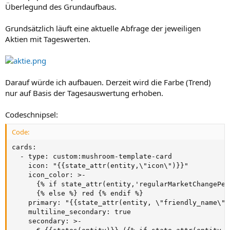
Überlegund des Grundaufbaus.
Grundsätzlich läuft eine aktuelle Abfrage der jeweiligen
Aktien mit Tageswerten.
Darauf würde ich aufbauen. Derzeit wird die Farbe (Trend)
nur auf Basis der Tagesauswertung erhoben.
Codeschnipsel:
Code:
cards:

  - type: custom:mushroom-template-card

    icon: "{{state_attr(entity,\"icon\")}}"

    icon_color: >-

      {% if state_attr(entity,'regularMarketChangePer
      {% else %} red {% endif %}

    primary: "{{state_attr(entity, \"friendly_name\")}
    multiline_secondary: true

    secondary: >-
