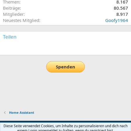
Themen
8.167
Beiträge
80.567
Mitglieder
8.917
Neuestes Mitglied
Goofy1964
Teilen
E-Mail
Link
Spenden
Home Assistant
Default-Theme
Diese Seite verwendet Cookies, um Inhalte zu personalisieren und dich nach
einem Login angemeldet zu halten, wenn du registriert bist.