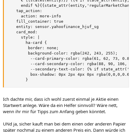
      € {{states(entity)}} ({% if state_attr(entity, 
      endif %}{{state_attr(entity,'regularMarketChang
    tap_action:

      action: more-info

    fill_container: true

    entity: sensor.yahoofinance_hjuf_sg

    card_mod:

      style: |

        ha-card {

         border: none;

         background-color: rgba(242, 243, 255);

          --card-primary-color: rgba(61, 62, 73, 0.81)
          --card-secondary-color: rgba(88, 90, 106, 0.
          --secondary-text-color: {% if state_attr('s
          box-shadow: 0px 2px 4px 0px rgba(0,0,0,0.66)
        }
Ich dachte mir, dass ich wohl zuerst einmal je Aktie einen
Startwert anlege. Wäre da ein Helfer sinnvoll? Wäre nett,
wenn ihr mir für Tipps zum Anfang geben könntet.
UNd ja, sicher kauft man bei dem einen oder anderen Papier
später nochmal zu einem anderen Preis ein. Dann würde ich