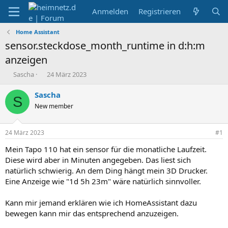
Anmelden
Registrieren
Home Assistant
sensor.steckdose_month_runtime in d:h:m
anzeigen
E
E
Sascha
24 März 2023
r
r
s
s
Sascha
S
t
t
New member
e
e
l
l
l
l
24 März 2023
#1
e
t
r
a
Mein Tapo 110 hat ein sensor für die monatliche Laufzeit.
m
Diese wird aber in Minuten angegeben. Das liest sich
natürlich schwierig. An dem Ding hängt mein 3D Drucker.
Eine Anzeige wie "1d 5h 23m" wäre natürlich sinnvoller.
Kann mir jemand erklären wie ich HomeAssistant dazu
bewegen kann mir das entsprechend anzuzeigen.