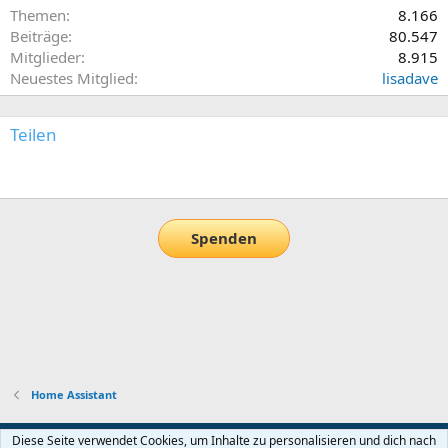
Themen
8.166
Beiträge
80.547
Mitglieder
8.915
Neuestes Mitglied
lisadave
Teilen
E-Mail
Link
Spenden
Home Assistant
Default-Theme
Diese Seite verwendet Cookies, um Inhalte zu personalisieren und dich nach