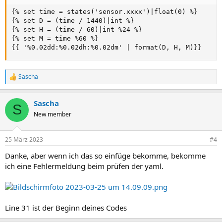
{
% set time = states('sensor.xxxx')
|
float(0) %
}
{
% set D = (time / 1440)
|
int %
}
{
% set H = (time / 60)
|
int %24 %
}
{
% set M = time %60 %
}
{
{
 '%0.02dd
:
%0.02dh
:
%0.02dm' 
|
 format(D
,
 H
,
 M)
}
}
Sascha
R
e
a
Sascha
k
S
t
New member
i
o
n
25 März 2023
#4
e
n
Danke, aber wenn ich das so einfüge bekomme, bekomme
:
ich eine Fehlermeldung beim prüfen der yaml.
Line 31 ist der Beginn deines Codes