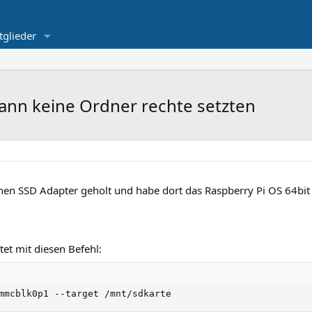
tglieder
ann keine Ordner rechte setzten
inen SSD Adapter geholt und habe dort das Raspberry Pi OS 64bi
et mit diesen Befehl:
mmcblk0p1 --target /mnt/sdkarte