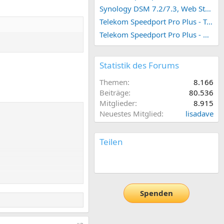
Synology DSM 7.2/7.3, Web Station 4, Webdienst und Webportal erstellen (ehemals vHost)
Telekom Speedport Pro Plus - Telefonie einrichten
Telekom Speedport Pro Plus - Netzwerk einrichten
Statistik des Forums
Themen
8.166
Beiträge
80.536
Mitglieder
8.915
Neuestes Mitglied
lisadave
Teilen
E-Mail
Link
Spenden