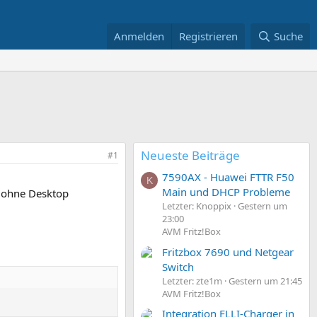
Anmelden
Registrieren
Suche
Neueste Beiträge
#1
7590AX - Huawei FTTR F50
K
Main und DHCP Probleme
t ohne Desktop
Letzter: Knoppix
Gestern um
23:00
AVM Fritz!Box
Fritzbox 7690 und Netgear
Switch
Letzter: zte1m
Gestern um 21:45
AVM Fritz!Box
Integration ELLI-Charger in