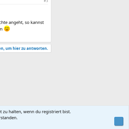
#3
chte angeht, so kannst
em
en, um hier zu antworten.
zu halten, wenn du registriert bist.
rstanden.
utzungsbedingungen
Datenschutz
Hilfe und Impressum
Start
R
Obe
S
S