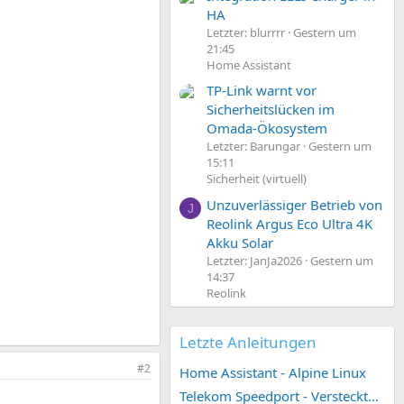
HA
Letzter: blurrrr
Gestern um
21:45
Home Assistant
TP-Link warnt vor
Sicherheitslücken im
Omada-Ökosystem
Letzter: Barungar
Gestern um
15:11
Sicherheit (virtuell)
Unzuverlässiger Betrieb von
J
Reolink Argus Eco Ultra 4K
Akku Solar
Letzter: JanJa2026
Gestern um
14:37
Reolink
Letzte Anleitungen
#2
Home Assistant - Alpine Linux
Telekom Speedport - Versteckte Konfigurationen