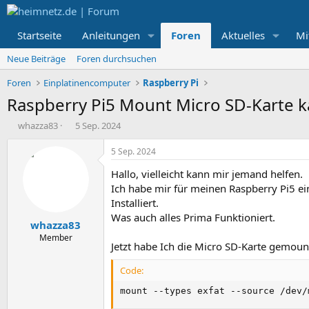
Startseite
Anleitungen
Foren
Aktuelles
Mi
Neue Beiträge
Foren durchsuchen
Foren
Einplatinencomputer
Raspberry Pi
Raspberry Pi5 Mount Micro SD-Karte k
E
E
whazza83
5 Sep. 2024
r
r
s
s
5 Sep. 2024
t
t
Hallo, vielleicht kann mir jemand helfen.
e
e
l
l
Ich habe mir für meinen Raspberry Pi5 e
l
l
Installiert.
e
t
Was auch alles Prima Funktioniert.
whazza83
r
a
m
Member
Jetzt habe Ich die Micro SD-Karte gemount
Code:
mount --types exfat --source /dev/