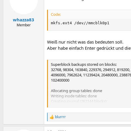
Code:
whazza83
mkfs.ext4 /dev//mmcblk0p1
Member
Weiß nur nicht was das bedeuten soll.
Aber habe einfach Enter gedrückt und die 
Superblock backups stored on blocks:
32768, 98304, 163840, 229376, 294912, 819200,
4096000, 7962624, 11239424, 20480000, 238878
102400000
Allocating group tables: done
Writing inode tables: done
Creating journal (262144 blocks):
done
Writing superblocks and filesystem accountin
blurrrr
R
e
a