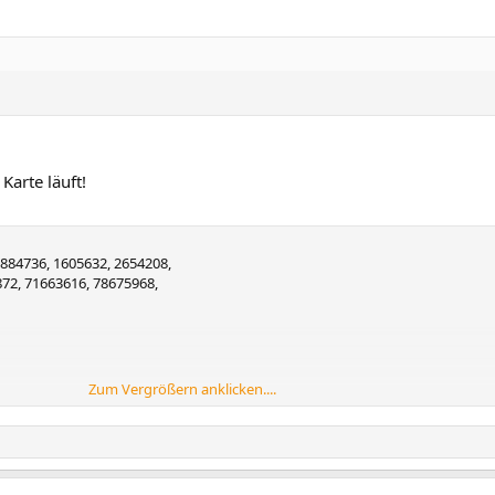
Karte läuft!
 884736, 1605632, 2654208,
72, 71663616, 78675968,
Zum Vergrößern anklicken....
g information: done