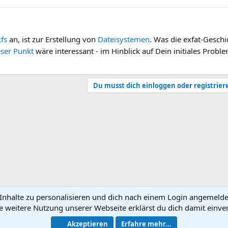
fs
an, ist zur Erstellung von
Dateisystemen
. Was die exfat-Geschi
eser Punkt
wäre interessant - im Hinblick auf Dein initiales Probl
Du musst dich einloggen oder registrier
nhalte zu personalisieren und dich nach einem Login angemeldet 
e weitere Nutzung unserer Webseite erklärst du dich damit einve
N
Akzeptieren
Erfahre mehr...
®