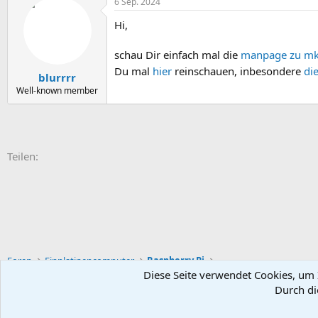
6 Sep. 2024
k
t
Hi,
i
o
n
schau Dir einfach mal die
manpage zu mk
e
Du mal
hier
reinschauen, inbesondere
di
n
blurrrr
:
Well-known member
E-Mail
Link
Teilen:
Foren
Einplatinencomputer
Raspberry Pi
Diese Seite verwendet Cookies, um I
Durch di
Default-Theme