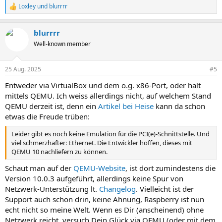
Loxley
und
blurrrr
R
e
a
blurrrr
k
t
Well-known member
i
o
n
25 Aug. 2025
#5
e
n
Entweder via VirtualBox und dem o.g. x86-Port, oder halt
:
mittels QEMU. Ich weiss allerdings nicht, auf welchem Stand
QEMU derzeit ist, denn ein
Artikel bei Heise
kann da schon
etwas die Freude trüben:
Leider gibt es noch keine Emulation für die PCI(e)-Schnittstelle. Und
viel schmerzhafter: Ethernet. Die Entwickler hoffen, dieses mit
QEMU 10 nachliefern zu können.
Schaut man auf der
QEMU-Website
, ist dort zumindestens die
Version 10.0.3 aufgeführt, allerdings keine Spur von
Netzwerk-Unterstützung lt.
Changelog
. Vielleicht ist der
Support auch schon drin, keine Ahnung, Raspberry ist nun
echt nicht so meine Welt. Wenn es Dir (anscheinend) ohne
Netzwerk reicht, versuch Dein Glück via QEMU (oder mit dem