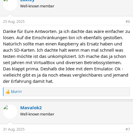
t
Well-known member
i
o
n
25 Aug. 2025
#6
e
n
Danke für Eure Antworten. Ja ich dachte das wäre einfacher zu
:
lösen. Auf die Einschränkungen bin ich ebenfalls gestoßen.
Natürlich sollte man einen Raspberry als Ersatz haben und
auch SD-Karten. Ich dachte halt wenn man mal schnell was
testen möchte ist das unkompliziert. Ich mache das ja schon
seit Jahren mit VirtualBox und diversen Betriebssystemen.
Das klappt prima. Deshalb die Idee mit dem Emulator. Ok -
vielleicht gibt es ja da noch etwas vergleichbares und jemand
der Erfahrung damit hat.
blurrrr
R
e
a
Mavalok2
k
t
Well-known member
i
o
n
31 Aug. 2025
#7
e