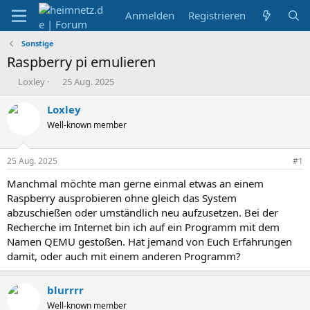
Anmelden
Registrieren
Sonstige
Raspberry pi emulieren
E
E
Loxley
25 Aug. 2025
r
r
s
s
Loxley
t
t
Well-known member
e
e
l
l
l
l
25 Aug. 2025
#1
e
t
r
a
Manchmal möchte man gerne einmal etwas an einem
m
Raspberry ausprobieren ohne gleich das System
abzuschießen oder umständlich neu aufzusetzen. Bei der
Recherche im Internet bin ich auf ein Programm mit dem
Namen QEMU gestoßen. Hat jemand von Euch Erfahrungen
damit, oder auch mit einem anderen Programm?
blurrrr
Well-known member