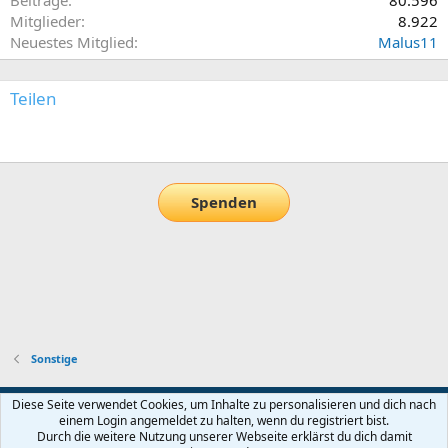
Beiträge
80.596
Mitglieder
8.922
Neuestes Mitglied
Malus11
Teilen
E-Mail
Link
Spenden
Sonstige
Default-Theme
Diese Seite verwendet Cookies, um Inhalte zu personalisieren und dich nach
einem Login angemeldet zu halten, wenn du registriert bist.
Nutzungsbedingungen
Datenschutz
Hilfe und Impressum
Start
Durch die weitere Nutzung unserer Webseite erklärst du dich damit
R