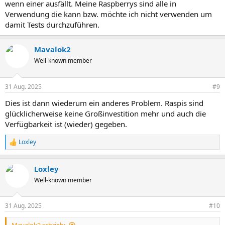
wenn einer ausfällt. Meine Raspberrys sind alle in
Verwendung die kann bzw. möchte ich nicht verwenden um
damit Tests durchzuführen.
Mavalok2
Well-known member
31 Aug. 2025
#9
Dies ist dann wiederum ein anderes Problem. Raspis sind
glücklicherweise keine Großinvestition mehr und auch die
Verfügbarkeit ist (wieder) gegeben.
Loxley
R
e
a
Loxley
k
t
Well-known member
i
o
n
31 Aug. 2025
#10
e
n