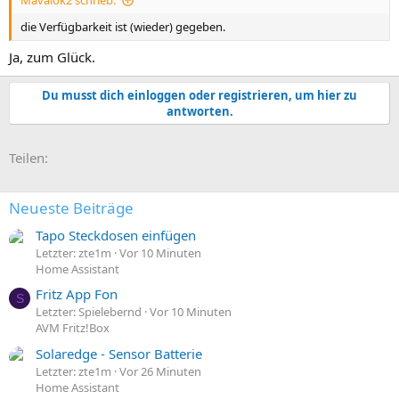
Mavalok2 schrieb:
:
die Verfügbarkeit ist (wieder) gegeben.
Ja, zum Glück.
Du musst dich einloggen oder registrieren, um hier zu
antworten.
E-Mail
Link
Teilen:
Neueste Beiträge
Tapo Steckdosen einfügen
Letzter: zte1m
Vor 10 Minuten
Home Assistant
Fritz App Fon
S
Letzter: Spielebernd
Vor 10 Minuten
AVM Fritz!Box
Solaredge - Sensor Batterie
Letzter: zte1m
Vor 26 Minuten
Home Assistant