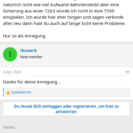
natürlich nicht wie viel Aufwand dahintersteckt aber eine
Sicherung aus einer 7263 würde ich nicht in eine 7590
einspielen. Ich würde hier eher hingen und sagen verbinde
alles neu dann hast du auch auf lange Sicht keine Probleme.
Nur so als Anregung.
ikusark
I
New member
6 Apr. 2023
#5
Danke für deine Anregung ..
Spielebernd
R
e
a
Du musst dich einloggen oder registrieren, um hier zu
k
antworten.
t
i
o
E-Mail
Link
Teilen:
n
e