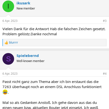
ikusark
I
New member
6 Apr. 2023
#3
Vielen Dank für die Antwort Hab die falschen Zeichen gesetzt.
Problem gelöstz.Danke nochmal
blurrrr
R
e
a
Spielebernd
k
S
t
Well-known member
i
o
n
6 Apr. 2023
#4
e
n
Passt nicht ganz zum Thema aber ich bin erstaunt das die
:
7263 überhaupt noch an einem DSL Anschluss funktioniert
.
Mal so als Gedanken Anstoß. Ich gehe davon aus das du
einen neuen bzw. aktuellen Router jetzt einsetzt. Ich weiß