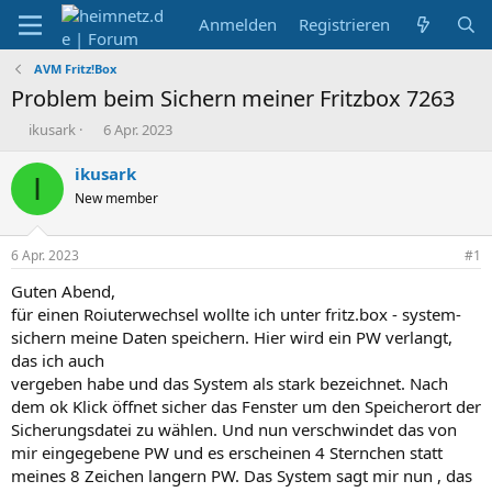
Anmelden
Registrieren
AVM Fritz!Box
Problem beim Sichern meiner Fritzbox 7263
E
E
ikusark
6 Apr. 2023
r
r
s
s
ikusark
I
t
t
New member
e
e
l
l
l
l
6 Apr. 2023
#1
e
t
r
a
Guten Abend,
m
für einen Roiuterwechsel wollte ich unter fritz.box - system-
sichern meine Daten speichern. Hier wird ein PW verlangt,
das ich auch
vergeben habe und das System als stark bezeichnet. Nach
dem ok Klick öffnet sicher das Fenster um den Speicherort der
Sicherungsdatei zu wählen. Und nun verschwindet das von
mir eingegebene PW und es erscheinen 4 Sternchen statt
meines 8 Zeichen langern PW. Das System sagt mir nun , das