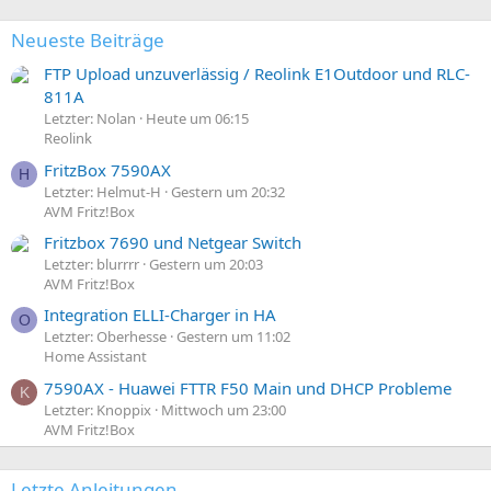
n
:
Neueste Beiträge
FTP Upload unzuverlässig / Reolink E1Outdoor und RLC-
811A
Letzter: Nolan
Heute um 06:15
Reolink
FritzBox 7590AX
H
Letzter: Helmut-H
Gestern um 20:32
AVM Fritz!Box
Fritzbox 7690 und Netgear Switch
Letzter: blurrrr
Gestern um 20:03
AVM Fritz!Box
Integration ELLI-Charger in HA
O
Letzter: Oberhesse
Gestern um 11:02
Home Assistant
7590AX - Huawei FTTR F50 Main und DHCP Probleme
K
Letzter: Knoppix
Mittwoch um 23:00
AVM Fritz!Box
Letzte Anleitungen