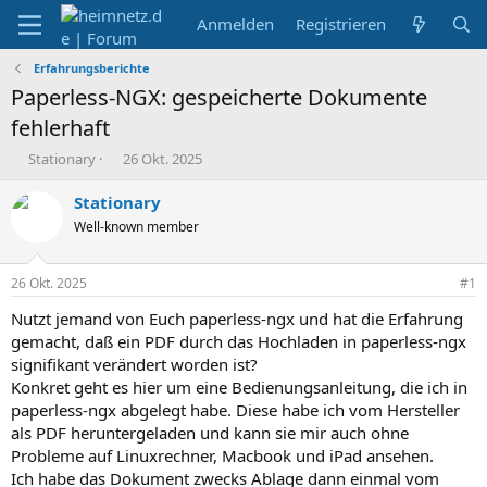
Anmelden
Registrieren
Erfahrungsberichte
Paperless-NGX: gespeicherte Dokumente
fehlerhaft
E
E
Stationary
26 Okt. 2025
r
r
s
s
Stationary
t
t
Well-known member
e
e
l
l
l
l
26 Okt. 2025
#1
e
t
r
a
Nutzt jemand von Euch paperless-ngx und hat die Erfahrung
m
gemacht, daß ein PDF durch das Hochladen in paperless-ngx
signifikant verändert worden ist?
Konkret geht es hier um eine Bedienungsanleitung, die ich in
paperless-ngx abgelegt habe. Diese habe ich vom Hersteller
als PDF heruntergeladen und kann sie mir auch ohne
Probleme auf Linuxrechner, Macbook und iPad ansehen.
Ich habe das Dokument zwecks Ablage dann einmal vom