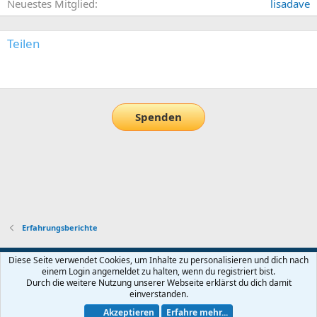
Neuestes Mitglied
lisadave
Teilen
E-Mail
Link
Spenden
Erfahrungsberichte
Default-Theme
Diese Seite verwendet Cookies, um Inhalte zu personalisieren und dich nach
einem Login angemeldet zu halten, wenn du registriert bist.
Nutzungsbedingungen
Datenschutz
Hilfe und Impressum
Start
Durch die weitere Nutzung unserer Webseite erklärst du dich damit
R
einverstanden.
S
S
Akzeptieren
Erfahre mehr...
®
Community platform by XenForo
© 2010-2026 XenForo Ltd.