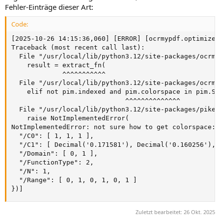
Fehler-Einträge dieser Art:
Code:
[2025-10-26 14:15:36,060] [ERROR] [ocrmypdf.optimize]
Traceback (most recent call last):

  File "/usr/local/lib/python3.12/site-packages/ocrmy
    result = extract_fn(

             ^^^^^^^^^^^

  File "/usr/local/lib/python3.12/site-packages/ocrmy
    elif not pim.indexed and pim.colorspace in pim.SI
                             ^^^^^^^^^^^^^^

  File "/usr/local/lib/python3.12/site-packages/pikep
    raise NotImplementedError(

NotImplementedError: not sure how to get colorspace: 
  "/C0": [ 1, 1, 1 ],

  "/C1": [ Decimal('0.171581'), Decimal('0.160256'), 
  "/Domain": [ 0, 1 ],

  "/FunctionType": 2,

  "/N": 1,

  "/Range": [ 0, 1, 0, 1, 0, 1 ]

})]
Zuletzt bearbeitet:
26 Okt. 2025