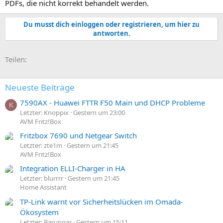
PDFs, die nicht korrekt behandelt werden.
Du musst dich einloggen oder registrieren, um hier zu
antworten.
E-Mail
Link
Teilen:
Neueste Beiträge
7590AX - Huawei FTTR F50 Main und DHCP Probleme
K
Letzter: Knoppix
Gestern um 23:00
AVM Fritz!Box
Fritzbox 7690 und Netgear Switch
Letzter: zte1m
Gestern um 21:45
AVM Fritz!Box
Integration ELLI-Charger in HA
Letzter: blurrrr
Gestern um 21:45
Home Assistant
TP-Link warnt vor Sicherheitslücken im Omada-
Ökosystem
Letzter: Barungar
Gestern um 15:11