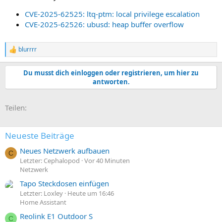
CVE-2025-62525: ltq-ptm: local privilege escalation
CVE-2025-62526: ubusd: heap buffer overflow
blurrrr
R
e
a
Du musst dich einloggen oder registrieren, um hier zu
k
antworten.
t
i
o
E-Mail
Link
Teilen:
n
e
n
:
Neueste Beiträge
Neues Netzwerk aufbauen
C
Letzter: Cephalopod
Vor 40 Minuten
Netzwerk
Tapo Steckdosen einfügen
Letzter: Loxley
Heute um 16:46
Home Assistant
Reolink E1 Outdoor S
C