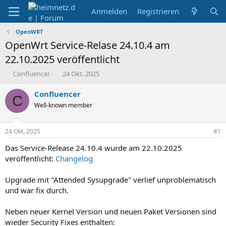
Anmelden
Registrieren
OpenWRT
OpenWrt Service-Relase 24.10.4 am
22.10.2025 veröffentlicht
E
E
Confluencer
24 Okt. 2025
r
r
s
s
Confluencer
C
t
t
Well-known member
e
e
l
l
l
l
24 Okt. 2025
#1
e
t
r
a
Das Service-Release 24.10.4 wurde am 22.10.2025
m
veröffentlicht:
Changelog
Upgrade mit "Attended Sysupgrade" verlief unproblematisch
und war fix durch.
Neben neuer Kernel Version und neuen Paket Versionen sind
wieder Security Fixes enthalten: