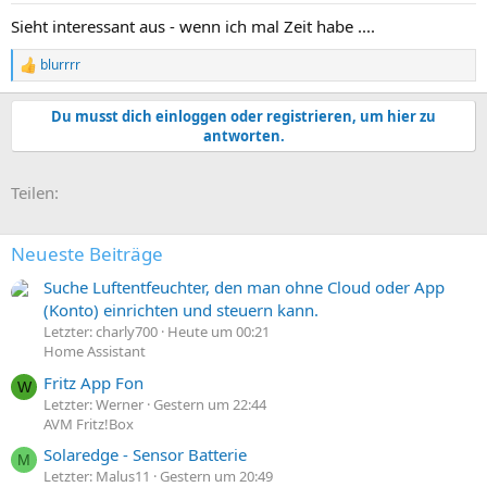
Sieht interessant aus - wenn ich mal Zeit habe ....
blurrrr
R
e
a
Du musst dich einloggen oder registrieren, um hier zu
k
antworten.
t
i
o
E-Mail
Link
Teilen:
n
e
n
:
Neueste Beiträge
Suche Luftentfeuchter, den man ohne Cloud oder App
(Konto) einrichten und steuern kann.
Letzter: charly700
Heute um 00:21
Home Assistant
Fritz App Fon
W
Letzter: Werner
Gestern um 22:44
AVM Fritz!Box
Solaredge - Sensor Batterie
M
Letzter: Malus11
Gestern um 20:49