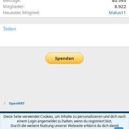
Beiträge
80.593
Mitglieder
8.922
Neuestes Mitglied
Malus11
Teilen
E-Mail
Link
Spenden
OpenWRT
Default-Theme
Diese Seite verwendet Cookies, um Inhalte zu personalisieren und dich nach
einem Login angemeldet zu halten, wenn du registriert bist.
Nutzungsbedingungen
Datenschutz
Hilfe und Impressum
Start
Durch die weitere Nutzung unserer Webseite erklärst du dich damit
R