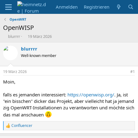
Anmelden
Registrieren
OpenWRT
OpenWISP
E
E
blurrrr
19 März 2026
r
r
s
s
blurrrr
t
t
Well-known member
e
e
l
l
l
l
19 März 2026
#1
e
t
r
a
Moin,
m
falls es jemanden interessiert:
https://openwisp.org/
. Ja, ist
"ein bisschen" dicker das Projekt, aber vielleicht hat ja jemand
zig OpenWRT-Installationen zu verantworten und möchte sich
das mal anschauen
Confluencer
R
e
a