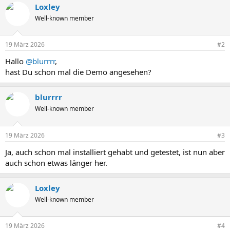
Loxley
k
t
Well-known member
i
o
n
19 März 2026
#2
e
n
Hallo
@blurrrr
,
:
hast Du schon mal die Demo angesehen?
blurrrr
Well-known member
19 März 2026
#3
Ja, auch schon mal installiert gehabt und getestet, ist nun aber
auch schon etwas länger her.
Loxley
Well-known member
19 März 2026
#4