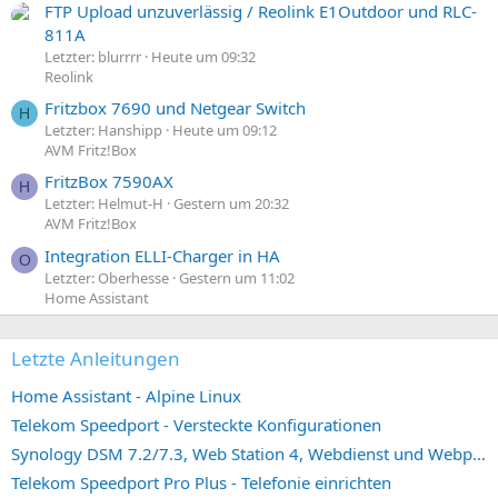
FTP Upload unzuverlässig / Reolink E1Outdoor und RLC-
811A
Letzter: blurrrr
Heute um 09:32
Reolink
Fritzbox 7690 und Netgear Switch
H
Letzter: Hanshipp
Heute um 09:12
AVM Fritz!Box
FritzBox 7590AX
H
Letzter: Helmut-H
Gestern um 20:32
AVM Fritz!Box
Integration ELLI-Charger in HA
O
Letzter: Oberhesse
Gestern um 11:02
Home Assistant
Letzte Anleitungen
Home Assistant - Alpine Linux
Telekom Speedport - Versteckte Konfigurationen
Synology DSM 7.2/7.3, Web Station 4, Webdienst und Webportal erstellen (ehemals vHost)
Telekom Speedport Pro Plus - Telefonie einrichten