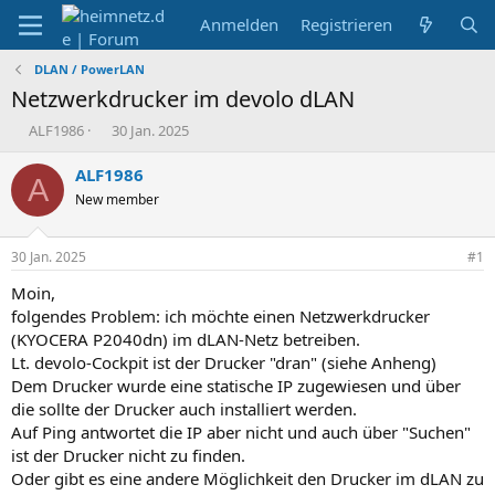
Anmelden
Registrieren
DLAN / PowerLAN
Netzwerkdrucker im devolo dLAN
E
E
ALF1986
30 Jan. 2025
r
r
s
s
ALF1986
A
t
t
New member
e
e
l
l
l
l
30 Jan. 2025
#1
e
t
r
a
Moin,
m
folgendes Problem: ich möchte einen Netzwerkdrucker
(KYOCERA P2040dn) im dLAN-Netz betreiben.
Lt. devolo-Cockpit ist der Drucker "dran" (siehe Anheng)
Dem Drucker wurde eine statische IP zugewiesen und über
die sollte der Drucker auch installiert werden.
Auf Ping antwortet die IP aber nicht und auch über "Suchen"
ist der Drucker nicht zu finden.
Oder gibt es eine andere Möglichkeit den Drucker im dLAN zu