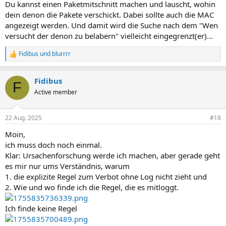
Du kannst einen Paketmitschnitt machen und lauscht, wohin
dein denon die Pakete verschickt. Dabei sollte auch die MAC
angezeigt werden. Und damit wird die Suche nach dem "Wen
versucht der denon zu belabern" vielleicht eingegrenzt(er)...
Fidibus
und
blurrrr
R
e
a
Fidibus
k
F
t
Active member
i
o
n
22 Aug. 2025
#18
e
n
Moin,
:
ich muss doch noch einmal.
Klar: Ursachenforschung werde ich machen, aber gerade geht
es mir nur ums Verständnis, warum
1. die explizite Regel zum Verbot ohne Log nicht zieht und
2. Wie und wo finde ich die Regel, die es mitloggt.
Ich finde keine Regel