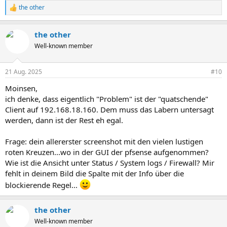
the other
R
e
a
the other
k
t
Well-known member
i
o
n
21 Aug. 2025
#10
e
n
Moinsen,
:
ich denke, dass eigentlich "Problem" ist der "quatschende"
Client auf 192.168.18.160. Dem muss das Labern untersagt
werden, dann ist der Rest eh egal.
Frage: dein allererster screenshot mit den vielen lustigen
roten Kreuzen...wo in der GUI der pfsense aufgenommen?
Wie ist die Ansicht unter Status / System logs / Firewall? Mir
fehlt in deinem Bild die Spalte mit der Info über die
blockierende Regel...
the other
Well-known member