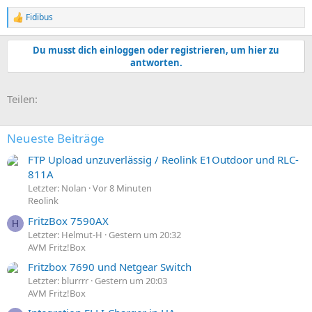
Fidibus
R
e
a
Du musst dich einloggen oder registrieren, um hier zu
k
antworten.
t
i
o
E-Mail
Link
Teilen:
n
e
n
:
Neueste Beiträge
FTP Upload unzuverlässig / Reolink E1Outdoor und RLC-
811A
Letzter: Nolan
Vor 8 Minuten
Reolink
FritzBox 7590AX
H
Letzter: Helmut-H
Gestern um 20:32
AVM Fritz!Box
Fritzbox 7690 und Netgear Switch
Letzter: blurrrr
Gestern um 20:03
AVM Fritz!Box