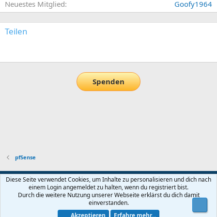
Neuestes Mitglied
Goofy1964
Teilen
E-Mail
Link
Spenden
pfSense
Default-Theme
Diese Seite verwendet Cookies, um Inhalte zu personalisieren und dich nach
einem Login angemeldet zu halten, wenn du registriert bist.
Nutzungsbedingungen
Datenschutz
Hilfe und Impressum
Start
Durch die weitere Nutzung unserer Webseite erklärst du dich damit
R
einverstanden.
Obe
S
S
Akzeptieren
Erfahre mehr...
®