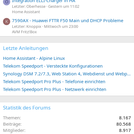
Integration ELLI-Charger in HA
O
Letzter: Oberhesse
Gestern um 11:02
Home Assistant
7590AX - Huawei FTTR F50 Main und DHCP Probleme
K
Letzter: Knoppix
Mittwoch um 23:00
AVM Fritz!Box
Letzte Anleitungen
Home Assistant - Alpine Linux
Telekom Speedport - Versteckte Konfigurationen
Synology DSM 7.2/7.3, Web Station 4, Webdienst und Webportal erstellen (ehemals vHost)
Telekom Speedport Pro Plus - Telefonie einrichten
Telekom Speedport Pro Plus - Netzwerk einrichten
Statistik des Forums
Themen
8.167
Beiträge
80.568
Mitglieder
8.917