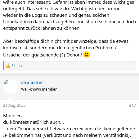
wäre auch interessant. Gefahr ist eben immer, dass Wichtiges
untergeht. Das sehe ich wie du. Wichtig ist eben, immer
wieder in die Logs zu schauen und genau solchen
Unbekannten dann nachzugehen...meist um sich danach doch
entspannt zurück lehnen zu können.
Aber beschäftige dich nicht mit der Anzeige, dass da etwas
komisch ist, sondern mit dem eigentlichen Problem /
Ursache: der quatschende (?) Denon!
Fidibus
R
e
a
the other
k
t
Well-known member
i
o
n
21 Aug. 2025
#17
e
n
Moinsen,
:
du könntest natürlich auch...
...dein Denon versucht etwas zu erreichen, das keine geltende
IP bekommen hat (verkürzt und nach meinem Verständnis).