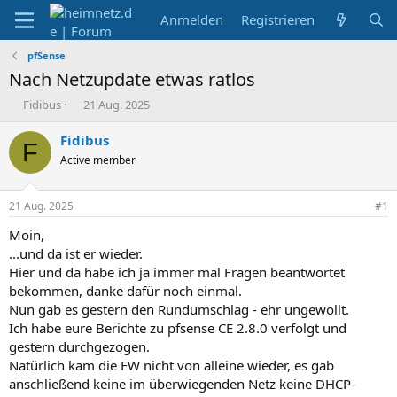
Anmelden
Registrieren
pfSense
Nach Netzupdate etwas ratlos
E
E
Fidibus
21 Aug. 2025
r
r
s
s
Fidibus
F
t
t
Active member
e
e
l
l
l
l
21 Aug. 2025
#1
e
t
r
a
Moin,
m
...und da ist er wieder.
Hier und da habe ich ja immer mal Fragen beantwortet
bekommen, danke dafür noch einmal.
Nun gab es gestern den Rundumschlag - ehr ungewollt.
Ich habe eure Berichte zu pfsense CE 2.8.0 verfolgt und
gestern durchgezogen.
Natürlich kam die FW nicht von alleine wieder, es gab
anschließend keine im überwiegenden Netz keine DHCP-