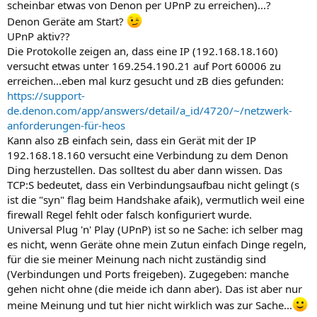
scheinbar etwas von Denon per UPnP zu erreichen)...?
Denon Geräte am Start?
UPnP aktiv??
Die Protokolle zeigen an, dass eine IP (192.168.18.160)
versucht etwas unter 169.254.190.21 auf Port 60006 zu
erreichen...eben mal kurz gesucht und zB dies gefunden:
https://support-
de.denon.com/app/answers/detail/a_id/4720/~/netzwerk-
anforderungen-für-heos
Kann also zB einfach sein, dass ein Gerät mit der IP
192.168.18.160 versucht eine Verbindung zu dem Denon
Ding herzustellen. Das solltest du aber dann wissen. Das
TCP:S bedeutet, dass ein Verbindungsaufbau nicht gelingt (s
ist die "syn" flag beim Handshake afaik), vermutlich weil eine
firewall Regel fehlt oder falsch konfiguriert wurde.
Universal Plug 'n' Play (UPnP) ist so ne Sache: ich selber mag
es nicht, wenn Geräte ohne mein Zutun einfach Dinge regeln,
für die sie meiner Meinung nach nicht zuständig sind
(Verbindungen und Ports freigeben). Zugegeben: manche
gehen nicht ohne (die meide ich dann aber). Das ist aber nur
meine Meinung und tut hier nicht wirklich was zur Sache...