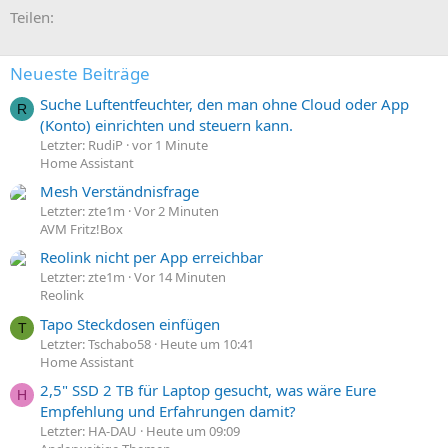
E-Mail
Link
Teilen:
Neueste Beiträge
Suche Luftentfeuchter, den man ohne Cloud oder App
R
(Konto) einrichten und steuern kann.
Letzter: RudiP
vor 1 Minute
Home Assistant
Mesh Verständnisfrage
Letzter: zte1m
Vor 2 Minuten
AVM Fritz!Box
Reolink nicht per App erreichbar
Letzter: zte1m
Vor 14 Minuten
Reolink
Tapo Steckdosen einfügen
T
Letzter: Tschabo58
Heute um 10:41
Home Assistant
2,5" SSD 2 TB für Laptop gesucht, was wäre Eure
H
Empfehlung und Erfahrungen damit?
Letzter: HA-DAU
Heute um 09:09