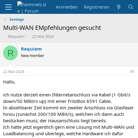
Anmelden
Registrieren
Sonstige
Multi-WAN EMpfehlungen gesucht
E
E
Requiem
22 Mai 2024
r
r
s
s
Requiem
R
t
t
New member
e
e
l
l
l
l
22 Mai 2024
#1
e
t
r
a
Hallo,
m
ich nutze derzeit einen INternetanschluss via Kabel (1 Gbit/s
down/50 MBit/s up) mit einer FritzBox 6591 Cable.
In absehbarer Zeit kommt ein zweiter Anschluss via Glasfaser
hinzu (zunächst 200/100 MBit/s), welchen ich dann auch
bestücken muss; der Hausanschluss liegt bereits.
Ich hätte jetzt eigentlich gern eine Lösung mit Multi-WAN und
Loadbalancing und überlege, welche Hardware ich dafür