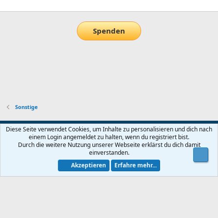
Spenden
Sonstige
Default-Theme
Diese Seite verwendet Cookies, um Inhalte zu personalisieren und dich nach
einem Login angemeldet zu halten, wenn du registriert bist.
Nutzungsbedingungen
Datenschutz
Hilfe und Impressum
Start
Durch die weitere Nutzung unserer Webseite erklärst du dich damit
R
einverstanden.
Obe
S
S
Akzeptieren
Erfahre mehr...
®
Community platform by XenForo
© 2010-2026 XenForo Ltd.