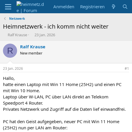
Anmelden
Registrieren
Netzwerk
Heimnetzwerk - ich komm nicht weiter
E
E
Ralf Krause
23 Jan. 2026
r
r
s
s
Ralf Krause
R
t
t
New member
e
e
l
l
l
l
23 Jan. 2026
#1
e
t
r
a
Hallo,
m
hatte einen Laptop mit Win 11 Home (25H2) und einen PC
mit Win 10 Home.
Laptop über W-LAN, PC über LAN direkt an Telekom
Speedport 4 Router.
Privates Netzwerk und Zugriff auf die Daten lief einwandfrei.
PC hat den Geist aufgegeben, neuer PC mit Win 11 Home
(25H2) nun per LAN am Router: