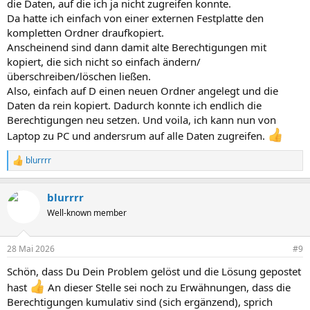
die Daten, auf die ich ja nicht zugreifen konnte.
Da hatte ich einfach von einer externen Festplatte den
kompletten Ordner draufkopiert.
Anscheinend sind dann damit alte Berechtigungen mit
kopiert, die sich nicht so einfach ändern/
überschreiben/löschen ließen.
Also, einfach auf D einen neuen Ordner angelegt und die
Daten da rein kopiert. Dadurch konnte ich endlich die
Berechtigungen neu setzen. Und voila, ich kann nun von
Laptop zu PC und andersrum auf alle Daten zugreifen.
blurrrr
R
e
a
blurrrr
k
t
Well-known member
i
o
n
28 Mai 2026
#9
e
n
Schön, dass Du Dein Problem gelöst und die Lösung gepostet
:
hast
An dieser Stelle sei noch zu Erwähnungen, dass die
Berechtigungen kumulativ sind (sich ergänzend), sprich