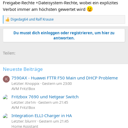
Freigabe-Rechte +Dateisystem-Rechte, wobei ein explizites
Verbot immer am höchsten gewertet wird
Digedag64
und
Ralf Krause
R
e
a
Du musst dich einloggen oder registrieren, um hier zu
k
antworten.
t
i
o
E-Mail
Link
Teilen:
n
e
n
:
Neueste Beiträge
7590AX - Huawei FTTR F50 Main und DHCP Probleme
K
Letzter: Knoppix
Gestern um 23:00
AVM Fritz!Box
Fritzbox 7690 und Netgear Switch
Letzter: zte1m
Gestern um 21:45
AVM Fritz!Box
Integration ELLI-Charger in HA
Letzter: blurrrr
Gestern um 21:45
Home Assistant