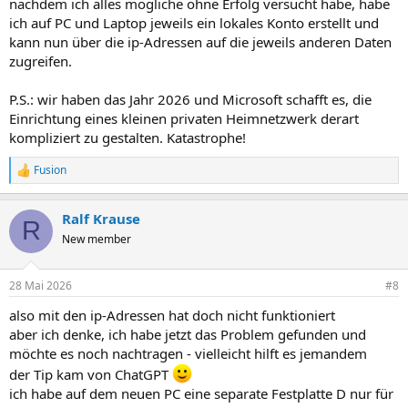
nachdem ich alles mögliche ohne Erfolg versucht habe, habe
ich auf PC und Laptop jeweils ein lokales Konto erstellt und
kann nun über die ip-Adressen auf die jeweils anderen Daten
zugreifen.
P.S.: wir haben das Jahr 2026 und Microsoft schafft es, die
Einrichtung eines kleinen privaten Heimnetzwerk derart
kompliziert zu gestalten. Katastrophe!
Fusion
R
e
a
Ralf Krause
k
R
t
New member
i
o
n
28 Mai 2026
#8
e
n
also mit den ip-Adressen hat doch nicht funktioniert
:
aber ich denke, ich habe jetzt das Problem gefunden und
möchte es noch nachtragen - vielleicht hilft es jemandem
der Tip kam von ChatGPT
ich habe auf dem neuen PC eine separate Festplatte D nur für