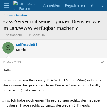
Anmelden
Registrieren
Home Assistant
Hass-Server mit seinen ganzen Diensten wie
im Lan/WWW verfügbar machen ?
E
E
selfmade01
11 März 2023
r
r
s
s
selfmade01
S
t
t
Member
e
e
l
l
l
l
11 März 2023
#1
e
t
r
a
Hallo
m
habe hier einen Raspberry Pi 4 (mit LAN und Wlan) auf dem
Hass sowie die ganzen anderen Dienste (mariadb, influxdb,
nginx etc....)installiert sind.
Info: Ich habe noch einen Thread aufgemacht... der hat aber
mit dieser Frage nichts zu tun,,,, deswegen 2 Threads