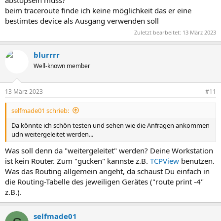
beim traceroute finde ich keine möglichkeit das er eine
bestimtes device als Ausgang verwenden soll
Zuletzt bearbeitet:
13 März 2023
blurrrr
Well-known member
13 März 2023
#11
selfmade01 schrieb:
Da könnte ich schön testen und sehen wie die Anfragen ankommen
udn weitergeleitet werden...
Was soll denn da "weitergeleitet" werden? Deine Workstation
ist kein Router. Zum "gucken" kannste z.B.
TCPView
benutzen.
Was das Routing allgemein angeht, da schaust Du einfach in
die Routing-Tabelle des jeweiligen Gerätes ("route print -4"
z.B.).
selfmade01