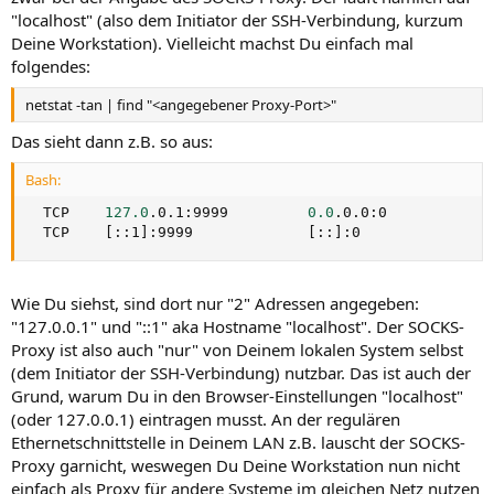
"localhost" (also dem Initiator der SSH-Verbindung, kurzum
Deine Workstation). Vielleicht machst Du einfach mal
folgendes:
netstat -tan | find "<angegebener Proxy-Port>"
Das sieht dann z.B. so aus:
Bash:
  TCP    
127.0
.0.1:9999         
0.0
.0.0:0            
  TCP    
[
::1
]
:9999             
[
::
]
:0               
Wie Du siehst, sind dort nur "2" Adressen angegeben:
"127.0.0.1" und "::1" aka Hostname "localhost". Der SOCKS-
Proxy ist also auch "nur" von Deinem lokalen System selbst
(dem Initiator der SSH-Verbindung) nutzbar. Das ist auch der
Grund, warum Du in den Browser-Einstellungen "localhost"
(oder 127.0.0.1) eintragen musst. An der regulären
Ethernetschnittstelle in Deinem LAN z.B. lauscht der SOCKS-
Proxy garnicht, weswegen Du Deine Workstation nun nicht
einfach als Proxy für andere Systeme im gleichen Netz nutzen