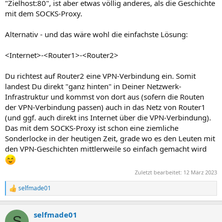
"Zielhost:80", ist aber etwas völlig anderes, als die Geschichte
mit dem SOCKS-Proxy.
Alternativ - und das wäre wohl die einfachste Lösung:
<Internet>-<Router1>-<Router2>
Du richtest auf Router2 eine VPN-Verbindung ein. Somit
landest Du direkt "ganz hinten" in Deiner Netzwerk-
Infrastruktur und kommst von dort aus (sofern die Routen
der VPN-Verbindung passen) auch in das Netz von Router1
(und ggf. auch direkt ins Internet über die VPN-Verbindung).
Das mit dem SOCKS-Proxy ist schon eine ziemliche
Sonderlocke in der heutigen Zeit, grade wo es den Leuten mit
den VPN-Geschichten mittlerweile so einfach gemacht wird
Zuletzt bearbeitet:
12 März 2023
selfmade01
R
e
a
selfmade01
k
S