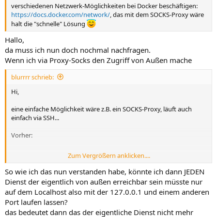
verschiedenen Netzwerk-Möglichkeiten bei Docker beschäftigen:
https://docs.docker.com/network/
, das mit dem SOCKS-Proxy wäre
halt die "schnelle" Lösung
Hallo,
da muss ich nun doch nochmal nachfragen.
Wenn ich via Proxy-Socks den Zugriff von Außen mache
blurrrr schrieb:
Hi,
eine einfache Möglichkeit wäre z.B. ein SOCKS-Proxy, läuft auch
einfach via SSH...
Vorher:
Zum Vergrößern anklicken....
Mit Proxy:
So wie ich das nun verstanden habe, könnte ich dann JEDEN
Danach trägst Du im Browser unter Proxy "localhost" bzw.
Dienst der eigentlich von außen erreichbar sein müsste nur
"127.0.0.1" und den angegebenen Port ein und fertig, sieht dann z.B.
auf dem Localhost also mit der 127.0.0.1 und einem anderen
so aus:
Port laufen lassen?
das bedeutet dann das der eigentliche Dienst nicht mehr
Anhang anzeigen 3304