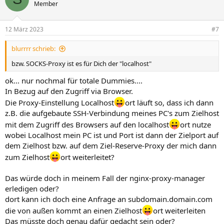
t
Member
i
o
n
12 März 2023
#7
e
n
blurrrr schrieb:
:
bzw. SOCKS-Proxy ist es für Dich der "localhost"
ok... nur nochmal für totale Dummies....
In Bezug auf den Zugriff via Browser.
Die Proxy-Einstellung Localhost
ort läuft so, dass ich dann
z.B. die aufgebaute SSH-Verbindung meines PC's zum Zielhost
mit dem Zugriff des Browsers auf den localhost
ort nutze
wobei Localhost mein PC ist und Port ist dann der Zielport auf
dem Zielhost bzw. auf dem Ziel-Reserve-Proxy der mich dann
zum Zielhost
ort weiterleitet?
Das würde doch in meinem Fall der nginx-proxy-manager
erledigen oder?
dort kann ich doch eine Anfrage an subdomain.domain.com
die von außen kommt an einen Zielhost
ort weiterleiten
Das müsste doch genau dafür gedacht sein oder?