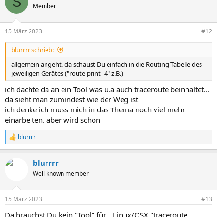
S
Member
15 März 2023
#12
blurrrr schrieb:
allgemein angeht, da schaust Du einfach in die Routing-Tabelle des
jeweiligen Gerätes ("route print -4" z.B.).
ich dachte da an ein Tool was u.a auch traceroute beinhaltet...
da sieht man zumindest wie der Weg ist.
ich denke ich muss mich in das Thema noch viel mehr
einarbeiten. aber wird schon
blurrrr
R
e
a
blurrrr
k
t
Well-known member
i
o
n
15 März 2023
#13
e
n
Da brauchst Du kein "Tool" für... Linux/OSX "traceroute