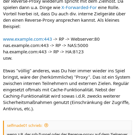
der Reverse-Proxy wiederum spricht mit dem Zielhost. Da
spielen dann u.a. Dinge wie
X-Forwarded-For
eine Rolle.
Vorteil hierbei ist, dass Du auch div. interne Zielgeräte über
den einen Reverse-Proxy ansprechen kannst. Als kleines
Beispiel:
www.example.com:443
-> RP -> Webserver:80
nas.example.com:443 -> RP -> NAS:5000
ha.example.com:443 -> RP -> HA:8123
usw.
Etwas "völlig" anderes, was Du hier immer wieder ins Spiel
bringst, wäre der (herkömmliche) "Proxy". Das ist ein System
zwischen internen Teilnehmern und externen Zielen. Regulär
eingesetzt oftmals mit Cache-Funktionalität. Nebst der
Caching-Funktionalität wird sowas i.d.R. zwecks weiterer
Sicherheitsmaßnahmen genutzt (Einschränkung der Zugriffe,
Antivirus, etc.).
selfmade01 schrieb:
wenn z.B. der ssh-Tunnel oder der Reserve-proxy auf dem Zielserver