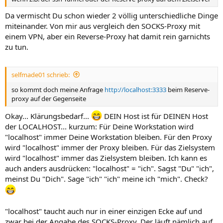
Da vermischt Du schon wieder 2 völlig unterschiedliche Dinge
miteinander. Von mir aus vergleich den SOCKS-Proxy mit
einem VPN, aber ein Reverse-Proxy hat damit rein garnichts
zu tun.
selfmade01 schrieb:
so kommt doch meine Anfrage
http://localhost:3333
beim Reserve-
proxy auf der Gegenseite
Okay... Klärungsbedarf...
DEIN Host ist für DEINEN Host
der LOCALHOST... kurzum: Für Deine Workstation wird
"localhost" immer Deine Workstation bleiben. Für den Proxy
wird "localhost" immer der Proxy bleiben. Für das Zielsystem
wird "localhost" immer das Zielsystem bleiben. Ich kann es
auch anders ausdrücken: "localhost" = "ich". Sagst "Du" "ich",
meinst Du "Dich". Sage "ich" "ich" meine ich "mich". Check?
"localhost" taucht auch nur in einer einzigen Ecke auf und
zwar bei der Angabe des SOCKS-Proxy. Der läuft nämlich auf