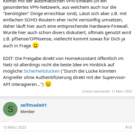
Kombi mit der automatischen VPN-Einwahl (in ein
gesondertes VPN-Netzwerk, aus welchem auch nur die
"benötigten" Dinge erreichbar sind). Lässt sich aber z.B. mit
einfachen SOHO-Routern eher nicht vernünftig umsetzen,
daher läuft hier auch eine entsprechende Hardware-Firewall.
Wurde hier auch schon divers diskutiert, oftmals genutzt wird
z.B. pfSense/OPNsense, vielleicht kommt sowas für Dich ja
auch in Frage
EDIT: Die Freigabe direkt von HomeAssistant öffentlich im
Netz ist allerdings nicht die beste Idee im Hinblick auf
mögliche
Sicherheitslücken
("Durch die Lücke könnten
Angreifer ohne Authentifizierung direkt mit der Supervisor-
API interagieren...")
Zuletzt bearbeitet:
12 März 2023
selfmade01
S
Member
13 März 2023
#10