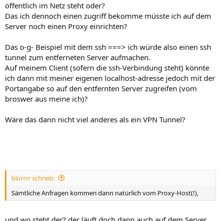
öffentlich im Netz steht oder?
Die Doku zum Parameter "-D" findet Du z.B.
hier
oder einfach in der
Das ich dennoch einen zugriff bekomme müsste ich auf dem
manpage direkt auf dem System.
Server noch einen Proxy einrichten?
Wünsche gutes Gelingen!
Das o-g- Beispiel mit dem ssh ===> ich würde also einen ssh
tunnel zum entferneten Server aufmachen.
EDIT: Alternativ kannst Du Dich natürlich auch mit den
Auf meinem Client (sofern die ssh-Verbindung steht) könnte
verschiedenen Netzwerk-Möglichkeiten bei Docker beschäftigen:
https://docs.docker.com/network/
, das mit dem SOCKS-Proxy wäre
ich dann mit meiner eigenen localhost-adresse jedoch mit der
halt die "schnelle" Lösung
Portangabe so auf den entfernten Server zugreifen (vom
broswer aus meine ich)?
Wäre das dann nicht viel anderes als ein VPN Tunnel?
blurrrr schrieb:
Sämtliche Anfragen kommen dann natürlich vom Proxy-Host(!),
und wo steht der? der läuft doch dann auch auf dem Server