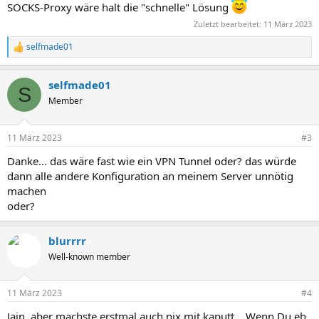
SOCKS-Proxy wäre halt die "schnelle" Lösung
Zuletzt bearbeitet:
11 März 2023
selfmade01
R
e
a
selfmade01
k
S
t
Member
i
o
n
11 März 2023
#3
e
n
Danke... das wäre fast wie ein VPN Tunnel oder? das würde
:
dann alle andere Konfiguration an meinem Server unnötig
machen
oder?
blurrrr
Well-known member
11 März 2023
#4
Jain, aber machste erstmal auch nix mit kaputt... Wenn Du eh