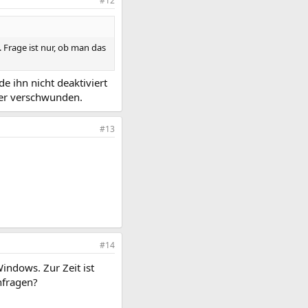
#12
 Frage ist nur, ob man das
e ihn nicht deaktiviert
der verschwunden.
#13
#14
indows. Zur Zeit ist
hfragen?