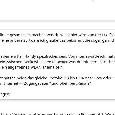
nde gesagt alles machen was du willst hier wird von der FB „fast
der eine andere Software ich glaube das bekommt die sogar garnic
 deinem Fall Handy spezifisches sein. Von intern würde ich mal 
 ein zwischen Gerät wie einen Repeater was du mit dem PC nicht
h ein allgemeines WLAN Thema sein.
 nutzen beide das gleiche Protokoll? Also IPv4 oder IPv6 oder u
r „Internet -> Zugangsdaten“ und oben bei „Kanäle“.
ungen?
cht zur Verfügung, aber es wird grundsätzlich IPv4 genutzt. Wir w