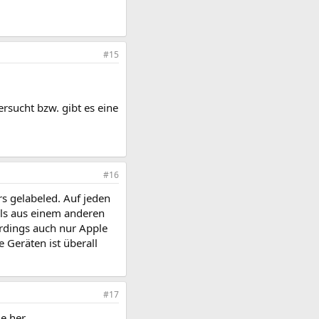
#15
rsucht bzw. gibt es eine
#16
rs gelabeled. Auf jeden
alls aus einem anderen
rdings auch nur Apple
 Geräten ist überall
#17
e her.