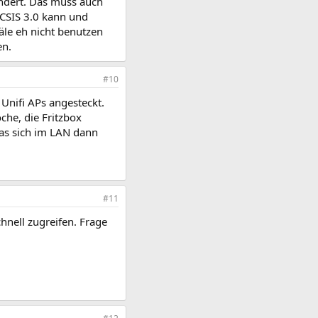
ndert. Das muss auch
OCSIS 3.0 kann und
äle eh nicht benutzen
en.
#10
 Unifi APs angesteckt.
che, die Fritzbox
as sich im LAN dann
#11
hnell zugreifen. Frage