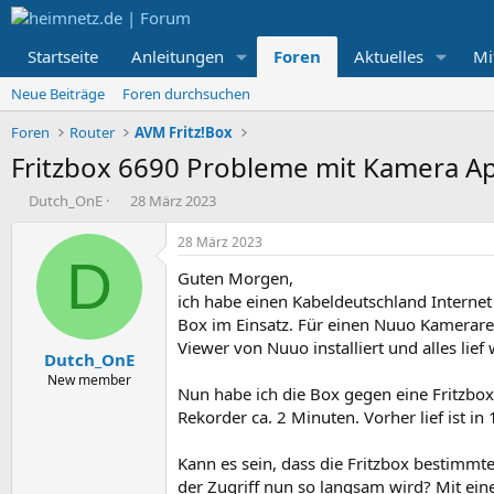
Startseite
Anleitungen
Foren
Aktuelles
Mi
Neue Beiträge
Foren durchsuchen
Foren
Router
AVM Fritz!Box
Fritzbox 6690 Probleme mit Kamera A
E
E
Dutch_OnE
28 März 2023
r
r
s
s
28 März 2023
t
t
D
Guten Morgen,
e
e
l
l
ich habe einen Kabeldeutschland Interne
l
l
Box im Einsatz. Für einen Nuuo Kamerareko
e
t
Viewer von Nuuo installiert und alles lief
Dutch_OnE
r
a
m
New member
Nun habe ich die Box gegen eine Fritzbo
Rekorder ca. 2 Minuten. Vorher lief ist i
Kann es sein, dass die Fritzbox bestimm
der Zugriff nun so langsam wird? Mit eine