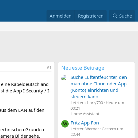
Anmelden
Registrieren
Suche
Neueste Beiträge
#1
Suche Luftentfeuchter, den
man ohne Cloud oder App
 eine Kabeldeutschland
(Konto) einrichten und
 die App I-Security / I-
steuern kann.
Letzter: charly700
Heute um
00:21
 aus dem LAN auf den
Home Assistant
Fritz App Fon
W
Letzter: Werner
Gestern um
 technischen Gründen
22:44
Kamera Bilder sehe.