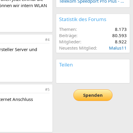
Telekom Speedport Pro Plus - Netzwerk einrichten
können wir intern WLAN
Statistik des Forums
Themen
8.173
Beiträge
80.593
#4
Mitglieder
8.922
Neuestes Mitglied
Malus11
rsteller Server und
Teilen
E-Mail
Link
#5
Spenden
ternet Anschluss