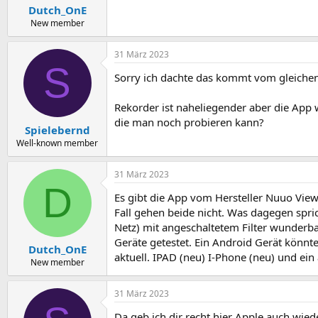
Dutch_OnE
New member
31 März 2023
S
Sorry ich dachte das kommt vom gleichen
Rekorder ist naheliegender aber die App 
die man noch probieren kann?
Spielebernd
Well-known member
31 März 2023
D
Es gibt die App vom Hersteller Nuuo Viewe
Fall gehen beide nicht. Was dagegen spric
Netz) mit angeschaltetem Filter wunderb
Geräte getestet. Ein Android Gerät könnt
Dutch_OnE
aktuell. IPAD (neu) I-Phone (neu) und ein
New member
31 März 2023
Da geb ich dir recht hier Apple auch wied