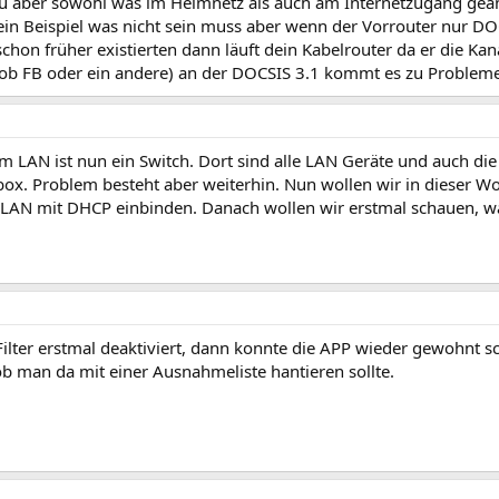
du aber sowohl was im Heimnetz als auch am Internetzugang geä
 ein Beispiel was nicht sein muss aber wenn der Vorrouter nur D
hon früher existierten dann läuft dein Kabelrouter da er die Kan
al ob FB oder ein andere) an der DOCSIS 3.1 kommt es zu Problem
m LAN ist nun ein Switch. Dort sind alle LAN Geräte und auch die
zbox. Problem besteht aber weiterhin. Nun wollen wir in dieser Wo
LAN mit DHCP einbinden. Danach wollen wir erstmal schauen, w
ter erstmal deaktiviert, dann konnte die APP wieder gewohnt sc
ob man da mit einer Ausnahmeliste hantieren sollte.