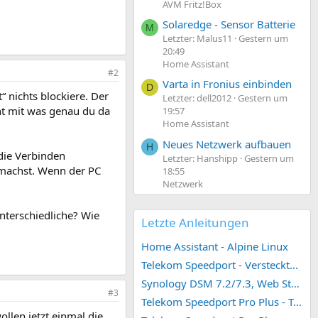
AVM Fritz!Box
Solaredge - Sensor Batterie
M
Letzter: Malus11
Gestern um
20:49
Home Assistant
#2
Varta in Fronius einbinden
D
“ nichts blockiere. Der
Letzter: dell2012
Gestern um
ht mit was genau du da
19:57
Home Assistant
Neues Netzwerk aufbauen
H
die Verbinden
Letzter: Hanshipp
Gestern um
 machst. Wenn der PC
18:55
Netzwerk
nterschiedliche? Wie
Letzte Anleitungen
Home Assistant - Alpine Linux
Telekom Speedport - Versteckte Konfigurationen
Synology DSM 7.2/7.3, Web Station 4, Webdienst und Webportal erstellen (ehemals vHost)
#3
Telekom Speedport Pro Plus - Telefonie einrichten
ollen jetzt einmal die