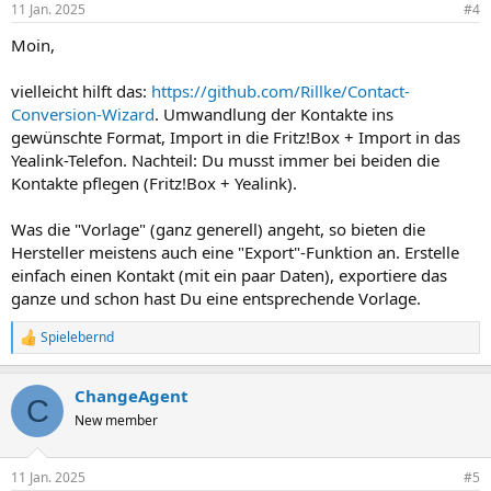
11 Jan. 2025
#4
e
n
Moin,
:
vielleicht hilft das:
https://github.com/Rillke/Contact-
Conversion-Wizard
. Umwandlung der Kontakte ins
gewünschte Format, Import in die Fritz!Box + Import in das
Yealink-Telefon. Nachteil: Du musst immer bei beiden die
Kontakte pflegen (Fritz!Box + Yealink).
Was die "Vorlage" (ganz generell) angeht, so bieten die
Hersteller meistens auch eine "Export"-Funktion an. Erstelle
einfach einen Kontakt (mit ein paar Daten), exportiere das
ganze und schon hast Du eine entsprechende Vorlage.
Spielebernd
R
e
a
ChangeAgent
k
C
t
New member
i
o
n
11 Jan. 2025
#5
e