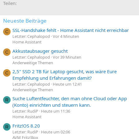
E-Mail
Link
Teilen:
Neueste Beiträge
SSL-Handshake fehlt - Home Assistant nicht erreichbar
C
Letzter: Cephalopod
Vor 4 Minuten
Home Assistant
Akkustaubsauger gesucht
C
Letzter: Cephalopod
Vor 39 Minuten
Anderweitige Themen
2,5" SSD 2 TB für Laptop gesucht, was wäre Eure
C
Empfehlung und Erfahrungen damit?
Letzter: Cephalopod
Heute um 12:41
Anderweitige Themen
Suche Luftentfeuchter, den man ohne Cloud oder App
R
(Konto) einrichten und steuern kann.
Letzter: RudiP
Heute um 11:36
Home Assistant
Fritz!OS 8.20
R
Letzter: RudiP
Heute um 02:06
AVM Fritz!Box