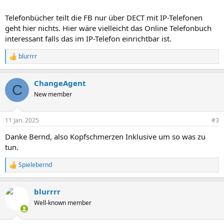
Telefonbücher teilt die FB nur über DECT mit IP-Telefonen
geht hier nichts. Hier wäre vielleicht das Online Telefonbuch
interessant falls das im IP-Telefon einrichtbar ist.
blurrrr
R
e
a
ChangeAgent
k
C
t
New member
i
o
n
11 Jan. 2025
#3
e
n
Danke Bernd, also Kopfschmerzen Inklusive um so was zu
:
tun.
Spielebernd
R
e
a
blurrrr
k
t
Well-known member
i
o
n