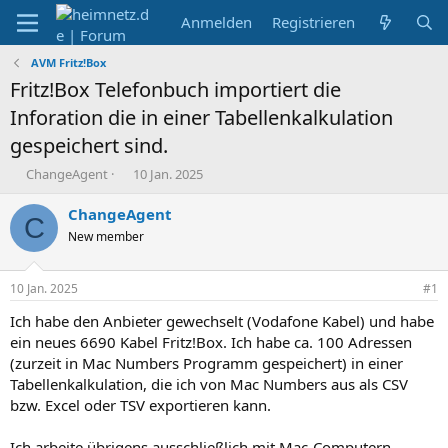
Anmelden
Registrieren
AVM Fritz!Box
Fritz!Box Telefonbuch importiert die
Inforation die in einer Tabellenkalkulation
gespeichert sind.
E
E
ChangeAgent
10 Jan. 2025
r
r
s
s
ChangeAgent
C
t
t
New member
e
e
l
l
l
l
10 Jan. 2025
#1
e
t
r
a
Ich habe den Anbieter gewechselt (Vodafone Kabel) und habe
m
ein neues 6690 Kabel Fritz!Box. Ich habe ca. 100 Adressen
(zurzeit in Mac Numbers Programm gespeichert) in einer
Tabellenkalkulation, die ich von Mac Numbers aus als CSV
bzw. Excel oder TSV exportieren kann.
Ich arbeite übrigens ausschließlich mit Mac-Computern.