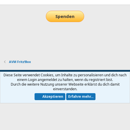
Spenden
AVM Fritz!Box
Default-Theme
Diese Seite verwendet Cookies, um Inhalte zu personalisieren und dich nach
einem Login angemeldet zu halten, wenn du registriert bist.
Nutzungsbedingungen
Datenschutz
Hilfe und Impressum
Start
Durch die weitere Nutzung unserer Webseite erklärst du dich damit
R
einverstanden.
S
S
Akzeptieren
Erfahre mehr...
®
Community platform by XenForo
© 2010-2026 XenForo Ltd.