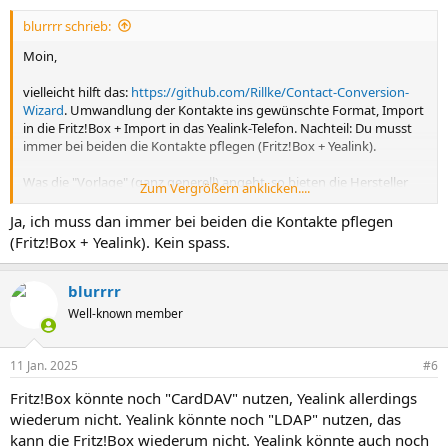
n
blurrrr schrieb:
:
Moin,
vielleicht hilft das:
https://github.com/Rillke/Contact-Conversion-
Wizard
. Umwandlung der Kontakte ins gewünschte Format, Import
in die Fritz!Box + Import in das Yealink-Telefon. Nachteil: Du musst
immer bei beiden die Kontakte pflegen (Fritz!Box + Yealink).
Was die "Vorlage" (ganz generell) angeht, so bieten die Hersteller
Zum Vergrößern anklicken....
meistens auch eine "Export"-Funktion an. Erstelle einfach einen
Kontakt (mit ein paar Daten), exportiere das ganze und schon hast
Ja, ich muss dan immer bei beiden die Kontakte pflegen
Du eine entsprechende Vorlage.
(Fritz!Box + Yealink). Kein spass.
blurrrr
Well-known member
11 Jan. 2025
#6
Fritz!Box könnte noch "CardDAV" nutzen, Yealink allerdings
wiederum nicht. Yealink könnte noch "LDAP" nutzen, das
kann die Fritz!Box wiederum nicht. Yealink könnte auch noch