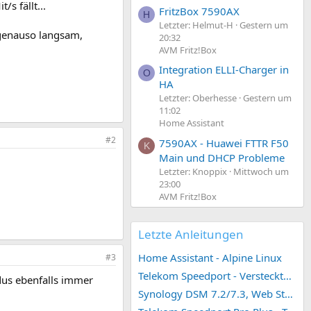
s fällt...
FritzBox 7590AX
H
Letzter: Helmut-H
Gestern um
 genauso langsam,
20:32
AVM Fritz!Box
Integration ELLI-Charger in
O
HA
Letzter: Oberhesse
Gestern um
11:02
Home Assistant
#2
7590AX - Huawei FTTR F50
K
Main und DHCP Probleme
Letzter: Knoppix
Mittwoch um
23:00
AVM Fritz!Box
Letzte Anleitungen
Home Assistant - Alpine Linux
#3
Telekom Speedport - Versteckte Konfigurationen
dus ebenfalls immer
Synology DSM 7.2/7.3, Web Station 4, Webdienst und Webportal erstellen (ehemals vHost)