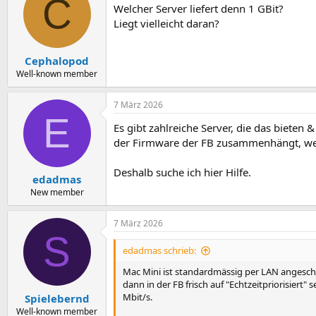
C
Welcher Server liefert denn 1 GBit?
Liegt vielleicht daran?
Cephalopod
Well-known member
7 März 2026
E
Es gibt zahlreiche Server, die das bieten 
der Firmware der FB zusammenhängt, weiß
Deshalb suche ich hier Hilfe.
edadmas
New member
7 März 2026
S
edadmas schrieb:
Mac Mini ist standardmässig per LAN angeschl
dann in der FB frisch auf "Echtzeitpriorisiert
Mbit/s.
Spielebernd
Well-known member