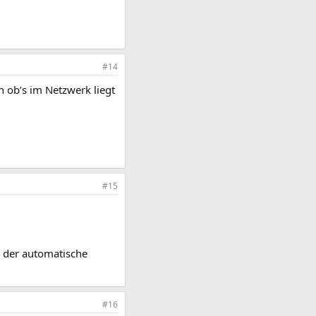
#14
 ob’s im Netzwerk liegt
#15
n der automatische
#16