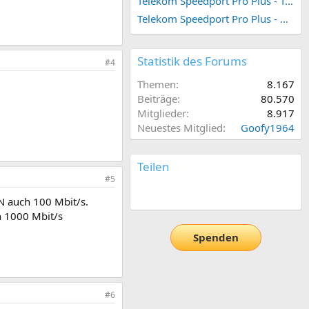
Telekom Speedport Pro Plus - Telefonie einrichten
Telekom Speedport Pro Plus - Netzwerk einrichten
Statistik des Forums
#4
Themen
8.167
Beiträge
80.570
Mitglieder
8.917
Neuestes Mitglied
Goofy1964
Teilen
#5
E-Mail
Link
N auch 100 Mbit/s.
on 1000 Mbit/s
Spenden
#6