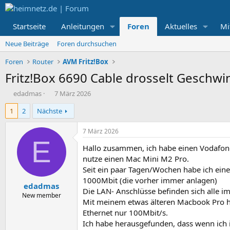
Startseite
Anleitungen
Foren
Aktuelles
Mi
Neue Beiträge
Foren durchsuchen
Foren
Router
AVM Fritz!Box
Fritz!Box 6690 Cable drosselt Geschwi
E
E
edadmas
7 März 2026
r
r
1
2
Nächste
s
s
t
t
e
e
7 März 2026
l
l
E
Hallo zusammen, ich habe einen Vodafone
l
l
e
t
nutze einen Mac Mini M2 Pro.
r
a
Seit ein paar Tagen/Wochen habe ich eine
m
1000Mbit (die vorher immer anlagen)
edadmas
Die LAN- Anschlüsse befinden sich alle 
New member
Mit meinem etwas älteren Macbook Pro ha
Ethernet nur 100Mbit/s.
Ich habe herausgefunden, dass wenn ich i