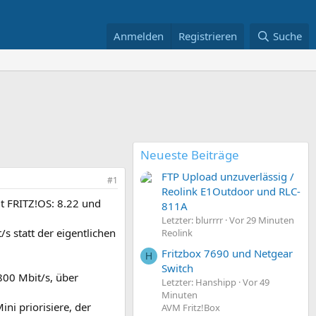
Anmelden
Registrieren
Suche
Neueste Beiträge
FTP Upload unzuverlässig /
#1
Reolink E1Outdoor und RLC-
t FRITZ!OS: 8.22 und
811A
Letzter: blurrrr
Vor 29 Minuten
 statt der eigentlichen
Reolink
Fritzbox 7690 und Netgear
H
Switch
800 Mbit/s, über
Letzter: Hanshipp
Vor 49
Minuten
ni priorisiere, der
AVM Fritz!Box