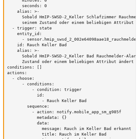
      minutes: 0

      seconds: 0

    alias: >-

      Sobald HmIP-SWSD-2_Keller Schlafzimmer Rauchmel
      seinem Zustand oder einem beliebigen Attribut än
  - trigger: state

    entity_id:

      - sensor.hmip_swsd_2_002e64098aae18_rauchmelder
    id: Rauch Keller Bad

    alias: >-

      Sobald HmIP-SWSD-2_Keller Bad Rauchmelder-Alarm
      Zustand oder einem beliebigen Attribut ändert

conditions: []

actions:

  - choose:

      - conditions:

          - condition: trigger

            id:

              - Rauch Keller Bad

        sequence:

          - action: notify.mobile_app_sm_g985f

            metadata: {}

            data:

              message: Rauch im Keller Bad erkannt

              title: Rauch im Keller Bad
