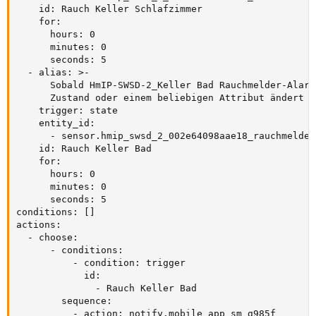
    id: Rauch Keller Schlafzimmer

    for:

      hours: 0

      minutes: 0

      seconds: 5

  - alias: >-

      Sobald HmIP-SWSD-2_Keller Bad Rauchmelder-Alarm
      Zustand oder einem beliebigen Attribut ändert

    trigger: state

    entity_id:

      - sensor.hmip_swsd_2_002e64098aae18_rauchmelder
    id: Rauch Keller Bad

    for:

      hours: 0

      minutes: 0

      seconds: 5

conditions: []

actions:

  - choose:

      - conditions:

          - condition: trigger

            id:

              - Rauch Keller Bad

        sequence:

          - action: notify.mobile_app_sm_g985f
