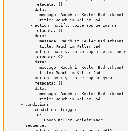
            metadata: {}

            data:

              message: Rauch im Keller Bad erkannt

              title: Rauch im Keller Bad

          - action: notify.mobile_app_genius_me

            metadata: {}

            data:

              message: Rauch im Keller Bad erkannt

              title: Rauch im Keller Bad

          - action: notify.mobile_app_nicolas_handy

            metadata: {}

            data:

              message: Rauch im Keller Bad erkannt

              title: Rauch im Keller Bad

          - action: notify.mobile_app_sm_g980f

            metadata: {}

            data:

              message: Rauch im Keller Bad erkannt

              title: Rauch im Keller Bad

      - conditions:

          - condition: trigger

            id:

              - Rauch Keller Schlafzimmer

        sequence:

          - action: notify.mobile_app_sm_g985f
