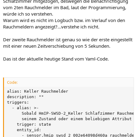
Schlafzimmer mitgezogen, deswegen die Benachrichtigung
vom 2ten Rauchmelder im Bad, laut der Programmierung,
würde ich so verstehen.
Warum wird es nicht im Logbuch bzw. im Verlauf von den
Rauchmeldern angezeigt?...verstehe ich nicht.
Der zweite Rauchmelder ist genau so wie der erste eingestellt
mit einer neuen Zeitverschiebung von 5 Sekunden.
Das ist der aktuelle heutige Stand vom Yaml-Code.
Code:
alias: Keller Rauchmelder

description: ""

triggers:

  - alias: >-

      Sobald HmIP-SWSD-2_Keller Schlafzimmer Rauchmel
      seinem Zustand oder einem beliebigen Attribut än
    trigger: state

    entity_id:

      - sensor.hmip_swsd_2_002e64098d460a_rauchmelder