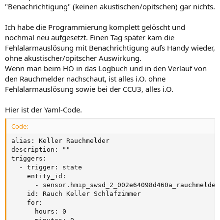
"Benachrichtigung" (keinen akustischen/opitschen) gar nichts.
Ich habe die Programmierung komplett gelöscht und
nochmal neu aufgesetzt. Einen Tag später kam die
Fehlalarmauslösung mit Benachrichtigung aufs Handy wieder,
ohne akustischer/opitscher Auswirkung.
Wenn man beim HO in das Logbuch und in den Verlauf von
den Rauchmelder nachschaut, ist alles i.O. ohne
Fehlalarmauslösung sowie bei der CCU3, alles i.O.
Hier ist der Yaml-Code.
Code:
alias: Keller Rauchmelder

description: ""

triggers:

  - trigger: state

    entity_id:

      - sensor.hmip_swsd_2_002e64098d460a_rauchmelder
    id: Rauch Keller Schlafzimmer

    for:

      hours: 0
