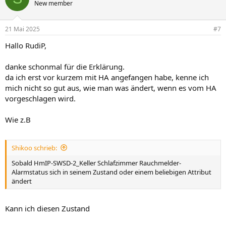
t
New member
i
o
n
21 Mai 2025
#7
e
n
Hallo RudiP,
:
danke schonmal für die Erklärung.
da ich erst vor kurzem mit HA angefangen habe, kenne ich
mich nicht so gut aus, wie man was ändert, wenn es vom HA
vorgeschlagen wird.
Wie z.B
Shikoo schrieb:
Sobald HmIP-SWSD-2_Keller Schlafzimmer Rauchmelder-
Alarmstatus sich in seinem Zustand oder einem beliebigen Attribut
ändert
Kann ich diesen Zustand