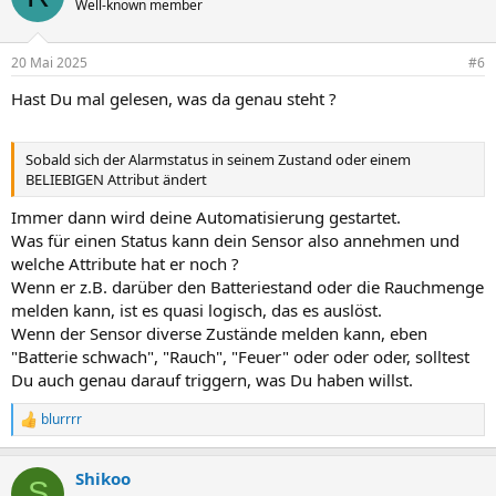
Well-known member
20 Mai 2025
#6
Hast Du mal gelesen, was da genau steht ?
Sobald sich der Alarmstatus in seinem Zustand oder einem
BELIEBIGEN Attribut ändert
Immer dann wird deine Automatisierung gestartet.
Was für einen Status kann dein Sensor also annehmen und
welche Attribute hat er noch ?
Wenn er z.B. darüber den Batteriestand oder die Rauchmenge
melden kann, ist es quasi logisch, das es auslöst.
Wenn der Sensor diverse Zustände melden kann, eben
"Batterie schwach", "Rauch", "Feuer" oder oder oder, solltest
Du auch genau darauf triggern, was Du haben willst.
blurrrr
R
e
a
Shikoo
k
S