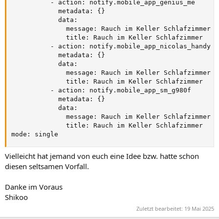
          - action: notify.mobile_app_genius_me

            metadata: {}

            data:

              message: Rauch im Keller Schlafzimmer er
              title: Rauch im Keller Schlafzimmer

          - action: notify.mobile_app_nicolas_handy

            metadata: {}

            data:

              message: Rauch im Keller Schlafzimmer er
              title: Rauch im Keller Schlafzimmer

          - action: notify.mobile_app_sm_g980f

            metadata: {}

            data:

              message: Rauch im Keller Schlafzimmer er
              title: Rauch im Keller Schlafzimmer

mode: single
Vielleicht hat jemand von euch eine Idee bzw. hatte schon
diesen seltsamen Vorfall.
Danke im Voraus
Shikoo
Zuletzt bearbeitet:
19 Mai 2025