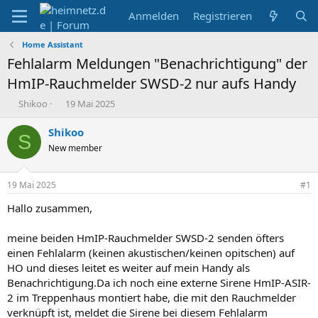
Anmelden
Registrieren
Home Assistant
Fehlalarm Meldungen "Benachrichtigung" der
HmIP-Rauchmelder SWSD-2 nur aufs Handy
E
E
Shikoo
19 Mai 2025
r
r
s
s
Shikoo
S
t
t
New member
e
e
l
l
l
l
19 Mai 2025
#1
e
t
r
a
Hallo zusammen,
m
meine beiden HmIP-Rauchmelder SWSD-2 senden öfters
einen Fehlalarm (keinen akustischen/keinen opitschen) auf
HO und dieses leitet es weiter auf mein Handy als
Benachrichtigung.Da ich noch eine externe Sirene HmIP-ASIR-
2 im Treppenhaus montiert habe, die mit den Rauchmelder
verknüpft ist, meldet die Sirene bei diesem Fehlalarm