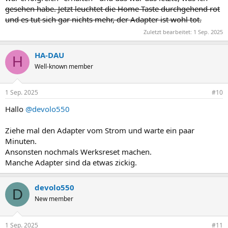
gesehen habe. Jetzt leuchtet die Home-Taste durchgehend rot
und es tut sich gar nichts mehr, der Adapter ist wohl tot.
Zuletzt bearbeitet:
1 Sep. 2025
HA-DAU
H
Well-known member
1 Sep. 2025
#10
Hallo
@devolo550
Ziehe mal den Adapter vom Strom und warte ein paar
Minuten.
Ansonsten nochmals Werksreset machen.
Manche Adapter sind da etwas zickig.
devolo550
D
New member
1 Sep. 2025
#11