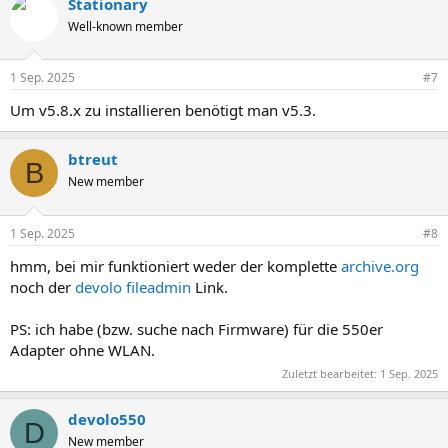
Stationary
k
t
Well-known member
i
o
n
1 Sep. 2025
#7
e
n
Um v5.8.x zu installieren benötigt man v5.3.
:
btreut
B
New member
1 Sep. 2025
#8
hmm, bei mir funktioniert weder der komplette
archive.org
noch der
devolo fileadmin
Link.
PS: ich habe (bzw. suche nach Firmware) für die 550er
Adapter ohne WLAN.
Zuletzt bearbeitet:
1 Sep. 2025
devolo550
D
New member