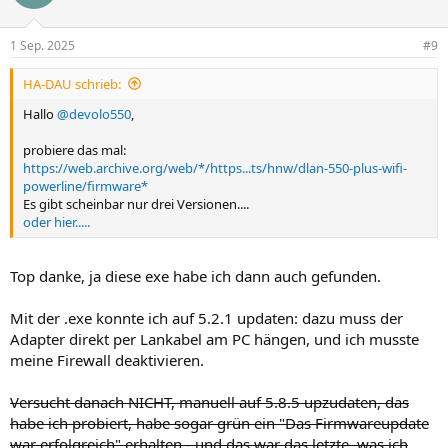
1 Sep. 2025
#9
HA-DAU schrieb:
Hallo
@devolo550
,
probiere das mal:
https://web.archive.org/web/*/https...ts/hnw/dlan-550-plus-wifi-
powerline/firmware*
Es gibt scheinbar nur drei Versionen....
oder hier.....
Top danke, ja diese exe habe ich dann auch gefunden.
Mit der .exe konnte ich auf 5.2.1 updaten: dazu muss der
Adapter direkt per Lankabel am PC hängen, und ich musste
meine Firewall deaktivieren.
Versucht danach NICHT, manuell auf 5.8.5 upzudaten, das
habe ich probiert, habe sogar grün ein "Das Firmwareupdate
war erfolgreich" erhalten - und das war das letzte, was ich