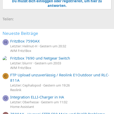
Du musst dich einloggen oder registrieren, um hier zu
antworten.
E-Mail
Link
Teilen:
Neueste Beiträge
FritzBox 7590AX
H
Letzter: Helmut-H
Gestern um 20:32
AVM Fritz!Box
Fritzbox 7690 und Netgear Switch
Letzter: blurrrr
Gestern um 20:03
AVM Fritz!Box
FTP Upload unzuverlässig / Reolink E1Outdoor und RLC-
C
811A
Letzter: Cephalopod
Gestern um 19:26
Reolink
Integration ELLI-Charger in HA
O
Letzter: Oberhesse
Gestern um 11:02
Home Assistant
7590AX - Huawei FTTR F50 Main und DHCP Probleme