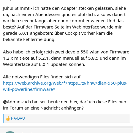
Juhu! Stimmt - ich hatte den Adapter stecken gelassen, siehe
da, nach einem Abendessen ging es plötzlich; also es dauert
wirklich seeehr lange aber dann kommt er wieder. Und das
beste? Auf der Firmware-Seite im Webinterface wurde mir
gerade 6.0.1 angeboten; über Cockpit vorher kam die
bekannte Fehlermeldung.
Also habe ich erfolgreich zwei devolo 550 wlan von Firmware
1.2.x mit exe auf 5.2.1, dann manuell auf 5.8.5 und dann im
Webinterface auf 6.0.1 updaten können.
Alle notwendigen Files finden sich auf
https://web.archive.org/web/*/https...ts/hnw/dlan-550-plus-
wifi-powerline/firmware*
@Admins: ich bin seit heute neu hier, darf ich diese Files hier
im Forum an eine Nachricht anhängen?
HA-DAU
R
e
a