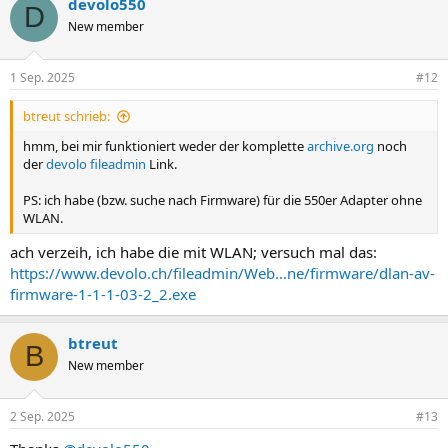
devolo550
k
D
t
New member
i
o
n
1 Sep. 2025
#12
e
n
btreut schrieb:
:
hmm, bei mir funktioniert weder der komplette
archive.org
noch
der
devolo fileadmin
Link.
PS: ich habe (bzw. suche nach Firmware) für die 550er Adapter ohne
WLAN.
ach verzeih, ich habe die mit WLAN; versuch mal das:
https://www.devolo.ch/fileadmin/Web...ne/firmware/dlan-av-
firmware-1-1-1-03-2_2.exe
btreut
B
New member
2 Sep. 2025
#13