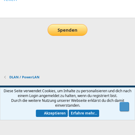
E-Mail
Link
Spenden
DLAN / PowerLAN
Default-Theme
Diese Seite verwendet Cookies, um Inhalte zu personalisieren und dich nach
einem Login angemeldet zu halten, wenn du registriert bist.
Nutzungsbedingungen
Datenschutz
Hilfe und Impressum
Start
Durch die weitere Nutzung unserer Webseite erklärst du dich damit
R
einverstanden.
Obe
S
S
Akzeptieren
Erfahre mehr...
®
Community platform by XenForo
© 2010-2026 XenForo Ltd.