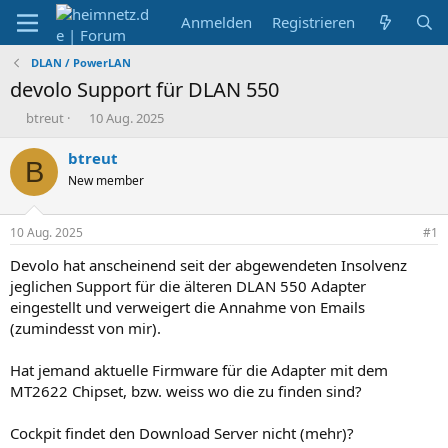
Anmelden
Registrieren
DLAN / PowerLAN
devolo Support für DLAN 550
E
E
btreut
10 Aug. 2025
r
r
s
s
btreut
B
t
t
New member
e
e
l
l
l
l
10 Aug. 2025
#1
e
t
r
a
Devolo hat anscheinend seit der abgewendeten Insolvenz
m
jeglichen Support für die älteren DLAN 550 Adapter
eingestellt und verweigert die Annahme von Emails
(zumindesst von mir).
Hat jemand aktuelle Firmware für die Adapter mit dem
MT2622 Chipset, bzw. weiss wo die zu finden sind?
Cockpit findet den Download Server nicht (mehr)?