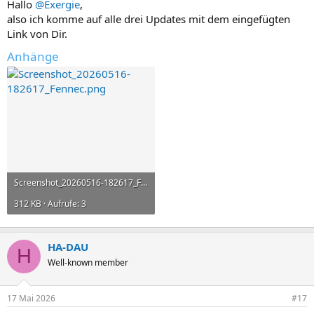
Hallo
@Exergie
,
also ich komme auf alle drei Updates mit dem eingefügten
Link von Dir.
Anhänge
Screenshot_20260516-182617_Fennec.png
312 KB · Aufrufe: 3
HA-DAU
H
Well-known member
17 Mai 2026
#17