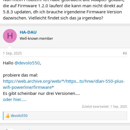
die auf Firmware 1.2.0 laufen! die kann man nicht direkt auf
5.8.3 updaten, dh ich brauche irgendeine Firmware Version
dazwischen. Vielleicht findet sich das ja irgendwo?
HA-DAU
H
Well-known member
1 Sep. 2025
#6
Hallo
@devolo550
,
probiere das mal:
https://web.archive.org/web/*/https...ts/hnw/dlan-550-plus-
wifi-powerline/firmware*
Es gibt scheinbar nur drei Versionen....
oder hier.....
Zuletzt bearbeitet:
1 Sep. 2025
devolo550
R
e
a