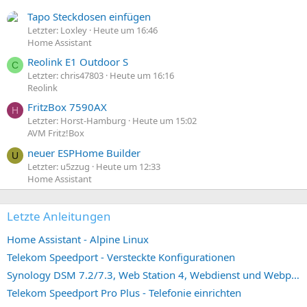
Tapo Steckdosen einfügen
Letzter: Loxley
Heute um 16:46
Home Assistant
Reolink E1 Outdoor S
C
Letzter: chris47803
Heute um 16:16
Reolink
FritzBox 7590AX
H
Letzter: Horst-Hamburg
Heute um 15:02
AVM Fritz!Box
neuer ESPHome Builder
U
Letzter: u5zzug
Heute um 12:33
Home Assistant
Letzte Anleitungen
Home Assistant - Alpine Linux
Telekom Speedport - Versteckte Konfigurationen
Synology DSM 7.2/7.3, Web Station 4, Webdienst und Webportal erstellen (ehemals vHost)
Telekom Speedport Pro Plus - Telefonie einrichten