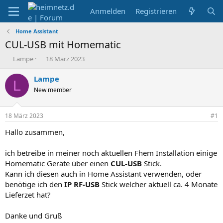
Anmelden
Registrieren
Home Assistant
CUL-USB mit Homematic
E
E
Lampe
18 März 2023
r
r
s
s
Lampe
L
t
t
New member
e
e
l
l
l
l
18 März 2023
#1
e
t
r
a
Hallo zusammen,
m
ich betreibe in meiner noch aktuellen Fhem Installation einige
Homematic Geräte über einen
CUL-USB
Stick.
Kann ich diesen auch in Home Assistant verwenden, oder
benötige ich den
IP RF-USB
Stick welcher aktuell ca. 4 Monate
Lieferzet hat?
Danke und Gruß