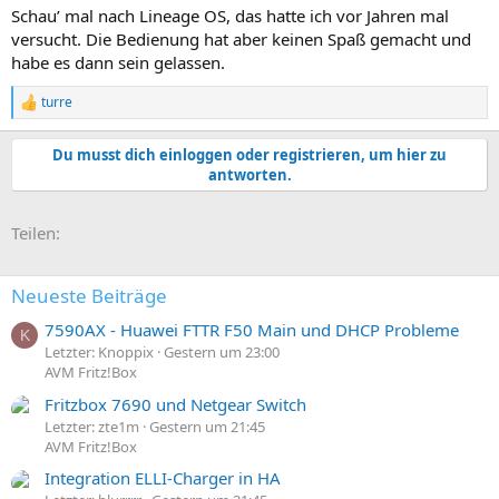
Schau’ mal nach Lineage OS, das hatte ich vor Jahren mal
versucht. Die Bedienung hat aber keinen Spaß gemacht und
habe es dann sein gelassen.
turre
R
e
a
Du musst dich einloggen oder registrieren, um hier zu
k
antworten.
t
i
o
E-Mail
Link
Teilen:
n
e
n
:
Neueste Beiträge
7590AX - Huawei FTTR F50 Main und DHCP Probleme
K
Letzter: Knoppix
Gestern um 23:00
AVM Fritz!Box
Fritzbox 7690 und Netgear Switch
Letzter: zte1m
Gestern um 21:45
AVM Fritz!Box
Integration ELLI-Charger in HA