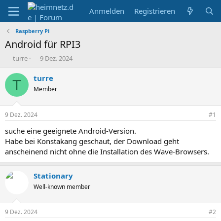
Anmelden
Registrieren
Raspberry Pi
Android für RPI3
E
E
turre
9 Dez. 2024
r
r
s
s
turre
T
t
t
Member
e
e
l
l
l
l
9 Dez. 2024
#1
e
t
r
a
suche eine geeignete Android-Version.
m
Habe bei Konstakang geschaut, der Download geht
anscheinend nicht ohne die Installation des Wave-Browsers.
Stationary
Well-known member
9 Dez. 2024
#2