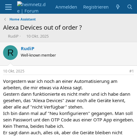
Anmelden
Registrieren
Home Assistant
Alexa Devices out of order ?
E
E
RudiP
10 Okt. 2025
r
r
s
s
RudiP
R
t
t
Well-known member
e
e
l
l
l
l
10 Okt. 2025
#1
e
t
r
a
Vorgestern war ich noch an einer Automatisierung am
m
arbeiten, die mir etwas via Alexa sagt.
Gestern dann funktionierte es nicht mehr und ich habe dann
gesehen, das "Alexa Devices" zwar noch alle Geräte kennt,
aber alle auf "nicht Verfügbar" stehen.
Ich bin dann mal auf "Neu konfigurieren" gegangen. Man soll
sein Passwort unt den OTP Code aus einer OTP App eingeben.
Kein Thema, beides habe ich.
Er sagt dann auch, alles ok, aber die Geräte bleiben nicht