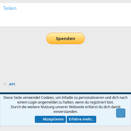
Teilen
E-Mail
Link
Spenden
APC
Default-Theme
Diese Seite verwendet Cookies, um Inhalte zu personalisieren und dich nach
einem Login angemeldet zu halten, wenn du registriert bist.
Nutzungsbedingungen
Datenschutz
Hilfe und Impressum
Start
Durch die weitere Nutzung unserer Webseite erklärst du dich damit
R
einverstanden.
Obe
S
S
Akzeptieren
Erfahre mehr...
®
Community platform by XenForo
© 2010-2026 XenForo Ltd.