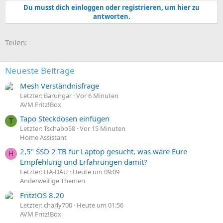
Du musst dich einloggen oder registrieren, um hier zu
antworten.
E-Mail
Link
Teilen:
Neueste Beiträge
Mesh Verständnisfrage
Letzter: Barungar
Vor 6 Minuten
AVM Fritz!Box
Tapo Steckdosen einfügen
T
Letzter: Tschabo58
Vor 15 Minuten
Home Assistant
2,5" SSD 2 TB für Laptop gesucht, was wäre Eure
H
Empfehlung und Erfahrungen damit?
Letzter: HA-DAU
Heute um 09:09
Anderweitige Themen
Fritz!OS 8.20
Letzter: charly700
Heute um 01:56
AVM Fritz!Box