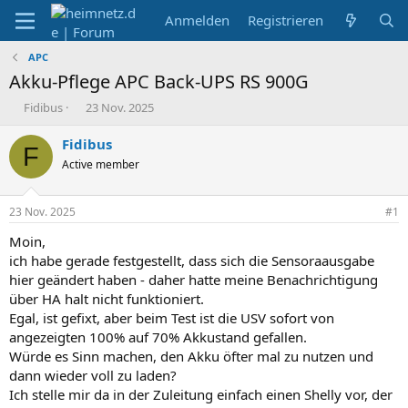
Anmelden
Registrieren
APC
Akku-Pflege APC Back-UPS RS 900G
E
E
Fidibus
23 Nov. 2025
r
r
s
s
Fidibus
F
t
t
Active member
e
e
l
l
l
l
23 Nov. 2025
#1
e
t
r
a
Moin,
m
ich habe gerade festgestellt, dass sich die Sensoraausgabe
hier geändert haben - daher hatte meine Benachrichtigung
über HA halt nicht funktioniert.
Egal, ist gefixt, aber beim Test ist die USV sofort von
angezeigten 100% auf 70% Akkustand gefallen.
Würde es Sinn machen, den Akku öfter mal zu nutzen und
dann wieder voll zu laden?
Ich stelle mir da in der Zuleitung einfach einen Shelly vor, der